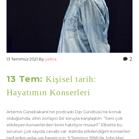
2
13 Temmuz 2021
By
yekta
13 Tem:
Kişisel tarih:
Hayatımın Konserleri
Artemis Günebakanlı’nın podcasti Dip Gürültüsü’ne konuk
olduğumda, zihin zorlayıcı bir soruyla karşılaştım: “Seni çok
etkileyen konserlerden birini hatırlıyor musun?” Elbette bu
sorunun çok sayıda cevabı var. Aslında etkilendiğim konserleri
tarif eden anlar var benim için. 9 Temmuz 1996’da John Mac