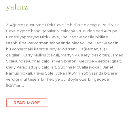
yalnız
21 Ağustos günü yine Nick Cave ile birlikte olacağız. Peki Nick
Cave o gece hangi şarkılarını çalacak? 2018’den beri Avrupa
turnesi yapmayan Nick Cave, The Bad Seeds ile birlikte
İstanbul’da Parkorman sahnesinde olacak. The Bad Seeds’in
bu konserdeki kadrosu şöyle: Warren Ellis (keman, tuşlu
çalgılar ), Larry Mullins (davul), Martyn P Casey (bas gitar), James
Sclavunos (vurmalı çalgılar ve vibrafon), George Vjestica (gitar),
Carly Paradis (tuşlu çalgılar), Subrina McCalla (vokal), Janet
Ramus (vokal), Travis Cole (vokal) İKSV’nin 50.yaşında bizlere
verdiği muhteşem bir hediye bu. Böyle özel bir gecede
İKSV’nin…
READ MORE