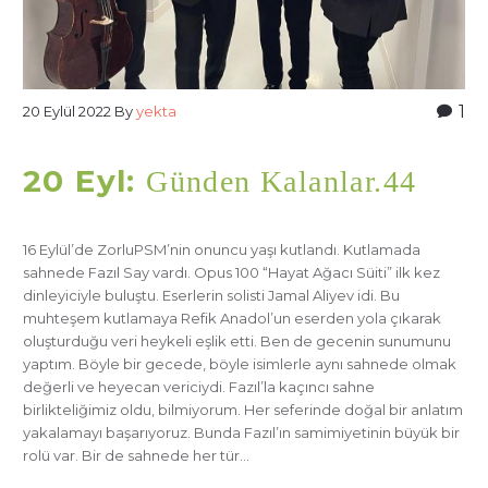
1
20 Eylül 2022
By
yekta
20 Eyl:
Günden Kalanlar.44
16 Eylül’de ZorluPSM’nin onuncu yaşı kutlandı. Kutlamada
sahnede Fazıl Say vardı. Opus 100 “Hayat Ağacı Süiti” ilk kez
dinleyiciyle buluştu. Eserlerin solisti Jamal Aliyev idi. Bu
muhteşem kutlamaya Refik Anadol’un eserden yola çıkarak
oluşturduğu veri heykeli eşlik etti. Ben de gecenin sunumunu
yaptım. Böyle bir gecede, böyle isimlerle aynı sahnede olmak
değerli ve heyecan vericiydi. Fazıl’la kaçıncı sahne
birlikteliğimiz oldu, bilmiyorum. Her seferinde doğal bir anlatım
yakalamayı başarıyoruz. Bunda Fazıl’ın samimiyetinin büyük bir
rolü var. Bir de sahnede her tür…