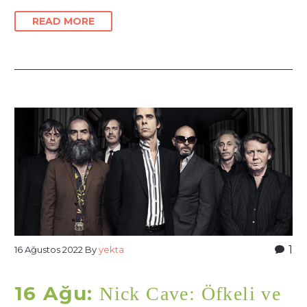
READ MORE
1
16 Ağustos 2022
By
yekta
16 Ağu:
Nick Cave: Öfkeli ve