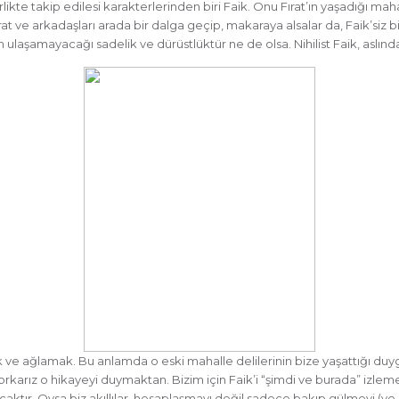
birlikte takip edilesi karakterlerinden biri Faik. Onu Fırat’ın yaşadığı 
rat ve arkadaşları arada bir dalga geçip, makaraya alsalar da, Faik’siz
 ulaşamayacağı sadelik ve dürüstlüktür ne de olsa. Nihilist Faik, aslında
k ve ağlamak. Bu anlamda o eski mahalle delilerinin bize yaşattığı duy
rkarız o hikayeyi duymaktan. Bizim için Faik’i “şimdi ve burada” izleme
tır. Oysa biz akıllılar, hesaplaşmayı değil sadece bakıp gülmeyi (ve ay