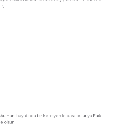
ır.
tı.
Hani hayatında bir kere yerde para bulur ya Faik.
e olsun.