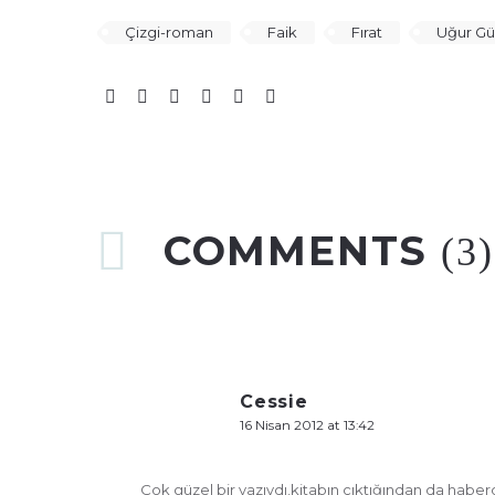
Çizgi-roman
Faik
Fırat
Uğur Gü
COMMENTS
(3)
Cessie
16 Nisan 2012 at 13:42
Çok güzel bir yazıydı,kitabın çıktığından da haber