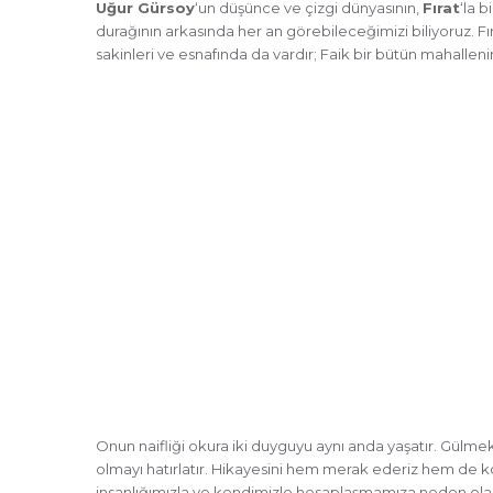
Uğur Gürsoy
‘un düşünce ve çizgi dünyasının,
Fırat
‘la 
durağının arkasında her an görebileceğimizi biliyoruz. Fı
sakinleri ve esnafında da vardır; Faik bir bütün mahallenin
Onun naifliği okura iki duyguyu aynı anda yaşatır. Gülme
olmayı hatırlatır. Hikayesini hem merak ederiz hem de ko
insanlığımızla ve kendimizle hesaplaşmamıza neden olacak