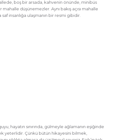
mahallede, boş bir arsada, kahvenin önünde, minibüs
 bir mahalle düşünemezler. Aynı bakış açısı mahalle
 saf insanlığa ulaşmanın bir resmi gibidir.
guyu, hayatın sınırında, gülmeyle ağlamanın eşiğinde
k yeterlidir. Çünkü bütün hikayesini bilmek,
nı sıklıkta olmasa da üzülmeyi) severiz. Faik’in tek