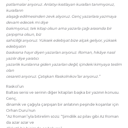
patlamalar arıyoruz. Anlatıyı kısıtlayan kuralları tanımıyoruz,
kuralların
alaşağı edilmesinden zevk alıyoruz. Genç yazarlara yazmaya
devam edecek mi diye
bakmıyoruz, tek kitap olsun ama yazarla çağı arasında bir
çarpışma olsun, biz
sahiciliği arıyoruz. Yüksek edebiyat bize alçak geliyor, yüksek
edebiyatın
baskısına hayır diyen yazarları arıyoruz. Roman, hikâye nasıl
yazılır diye yaratıcı
yazarlık kurslarına giden yazarları değil, içindeki kimyaya teslim
olan
cesareti arıyoruz. Çatışkan Raskolnikov’lar arıyoruz.”
Raskol’un
Baltası serisi ve serinin diğer kitapları başka bir yazının konusu.
Genç,
dinamik ve çağıyla çarpışan bir anlatının peşinde koşanlar için
Orhan Duru’nun
“Az Roman”ıyla bitirelim sözü: “Şimdilik az pilav gibi Az Roman
da azar azar ve