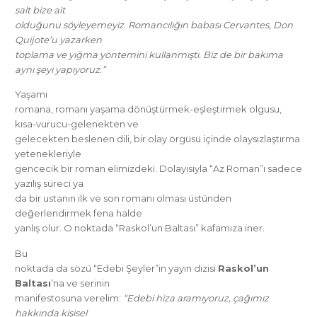
salt bize ait
olduğunu söyleyemeyiz. Romancılığın babası Cervantes, Don
Quijote’u yazarken
toplama ve yığma yöntemini kullanmıştı. Biz de bir bakıma
aynı şeyi yapıyoruz.”
Yaşamı
romana, romanı yaşama dönüştürmek-eşleştirmek olgusu,
kısa-vurucu-gelenekten ve
gelecekten beslenen dili, bir olay örgüsü içinde olaysızlaştırma
yetenekleriyle
gencecik bir roman elimizdeki. Dolayısıyla “Az Roman”ı sadece
yazılış süreci ya
da bir ustanın ilk ve son romanı olması üstünden
değerlendirmek fena halde
yanlış olur. O noktada “Raskol’un Baltası” kafamıza iner.
Bu
noktada da sözü “Edebi Şeyler”in yayın dizisi
Raskol’un
Baltası
’na ve serinin
manifestosuna verelim:
“Edebi hiza aramıyoruz, çağımız
hakkında kişisel