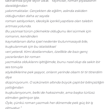
satırlarında şöyle diyor üstat: “
Yayıncılar, roman piyasasının
daraldığından
yakınmaktalar. Gerçekten de eğilim, aslında eskiden
olduğundan daha az sayıda
roman satılıyorken, ideolojik içerikli yapıtlara olan talebin
artması yolunda.
Bu yazınsal türün çökmekte olduğunu ileri sürmek için
romanın, kendinden
kaynaklanan daha içsel nedenler bulunmasaydı bile,
kuşkulanmak için bu istatistiksel
veri yeterdi. Kimi dostlarımdan, özellikle de bazı genç
yazarlardan bir roman
yazmakta olduklarını işittiğimde, bunu nasıl olup da sakin bir
ses tonuyla
söylediklerine pek şaşıyor, onların yerinde olsam tir tir titrerdim
diye
düşünüyorum. O sükûnetin altında büyük çaplı bir bilinçsizliğin
yattığından
kuşkulanıyorum, belki de haksızımdır, ama başka türlüsü
elimden gelmiyor işte.
Öyle, çünkü roman yazmak her dönemde pek güç bir iş
olmuştur.”