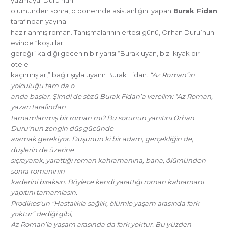
ölümünden sonra, o dönemde asistanlığını yapan
Burak Fidan
tarafından yayına
hazırlanmış roman. Tanışmalarının ertesi günü, Orhan Duru’nun
evinde “koşullar
gereği” kaldığı gecenin bir yarısı “Burak uyan, bizi kıyak bir
otele
kaçırmışlar,” bağırışıyla uyanır Burak Fidan.
“Az Roman”ın
yolculuğu tam da o
anda başlar. Şimdi de sözü Burak Fidan’a verelim: “Az Roman,
yazarı tarafından
tamamlanmış bir roman mı? Bu sorunun yanıtını Orhan
Duru’nun zengin düş gücünde
aramak gerekiyor. Düşünün ki bir adam, gerçekliğin de,
düşlerin de üzerine
sıçrayarak, yarattığı roman kahramanına, bana, ölümünden
sonra romanının
kaderini bıraksın. Böylece kendi yarattığı roman kahramanı
yapıtını tamamlasın.
Prodikos’un “Hastalıkla sağlık, ölümle yaşam arasında fark
yoktur” dediği gibi,
Az Roman’la yaşam arasında da fark yoktur. Bu yüzden