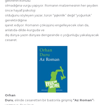
getirenin konusu
olmadığına vurgu yapıyor. Romanın malzemesinin her şeyden
önce hayalî psikoloji
olduğunu söyleyen yazar, türün “şişkinlik” değil “yoğunluk”
gerektirdiğine
işaret ediyor. Romanın çöküşünü engelleyecek olan da,
anlatıda-dilde-kurguda ve
dış dünya-yazın dünyası dengesinde o yoğunluğu yakalayacak
cesaret.
Orhan
Duru
, elinde cesaretten bir bastonla girişmiş
“Az Roman”
ı
yazmaya. Duru’nun