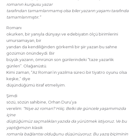
romanın kurgusu yazar
tarafından tamamlanmamış olsa biler yazarın yaşamı tarafında
tamamlanmıştır.”
Romanı
okurken, bir yanıyla dünyayı ve edebiyatın ölçü birimlerini
umursamayan, bir
yandan da kendiliğinden görkemli bir şiir yazan bu sahne
gözümün önündeydi. Bir
büyük yazarın, ömrünün son günlerindeki “taze yazarlık
günleri”. Olağanüstü.
Kimi zaman, “Az Roman’ın yazılma süreci bir tiyatro oyunu olsa
keşke,” diye
düşündüğümü itiraf etmeliyim.
Şimdi
sözü, sözün sahibine, Orhan Duru’ya
verelim:
“Niye az roman? Hiiiç. Belki de güncele yaşamımızda
içine
düştüğümüz saçmalıkları yazıda da yürütmek istiyoruz. Ve bu
yaptığımızın klasik
romanla bağlantısı olduğunu düşünüyoruz. Bu yazış biçiminin