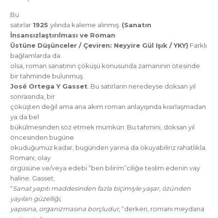
Bu
satırlar
1925
yılında kaleme alınmış.
(Sanatın
İnsansızlaştırılması ve Roman
Üstüne Düşünceler / Çeviren: Neyyire Gül Işık / YKY)
Farklı
bağlamlarda da
olsa, roman sanatının çöküşü konusunda zamanının ötesinde
bir tahminde bulunmuş
José Ortega Y Gasset
. Bu satırların neredeyse doksan yıl
sonrasında, bir
çöküşten değil ama ana akım roman anlayışında kısırlaşmadan
ya da bel
bükülmesinden söz etmek mümkün. Bu tahmini, doksan yıl
öncesinden bugüne
okuduğumuz kadar, bugünden yarına da okuyabiliriz rahatlıkla.
Romanı, olay
örgüsüne ve/veya edebi “ben bilirim”ciliğe teslim edenin vay
haline. Gasset,
“
Sanat yapıtı maddesinden fazla biçimiyle yaşar, özünden
yayılan güzelliği,
yapısına, organizmasına borçludur,”
derken, romanı meydana