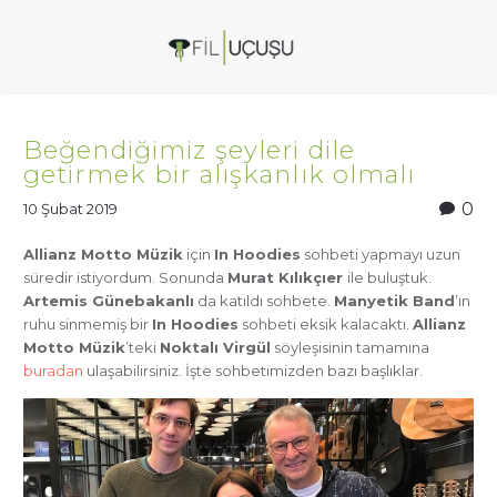
Beğendiğimiz şeyleri dile
getirmek bir alışkanlık olmalı
0
10 Şubat 2019
Allianz Motto Müzik
için
In Hoodies
sohbeti yapmayı uzun
süredir istiyordum. Sonunda
Murat Kılıkçıer
ile buluştuk.
Artemis Günebakanlı
da katıldı sohbete.
Manyetik Band
’ın
ruhu sinmemiş bir
In Hoodies
sohbeti eksik kalacaktı.
Allianz
Motto Müzik
’teki
Noktalı Virgül
söyleşisinin tamamına
buradan
ulaşabilirsiniz. İşte sohbetimizden bazı başlıklar.