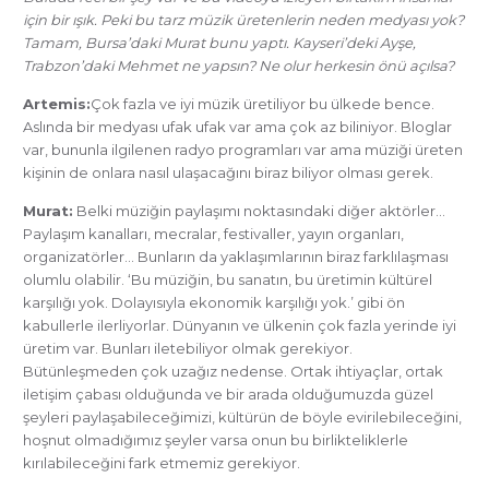
için bir ışık. Peki bu tarz müzik üretenlerin neden medyası yok?
Tamam, Bursa’daki Murat bunu yaptı. Kayseri’deki Ayşe,
Trabzon’daki Mehmet ne yapsın? Ne olur herkesin önü açılsa?
Artemis:
Çok fazla ve iyi müzik üretiliyor bu ülkede bence.
Aslında bir medyası ufak ufak var ama çok az biliniyor. Bloglar
var, bununla ilgilenen radyo programları var ama müziği üreten
kişinin de onlara nasıl ulaşacağını biraz biliyor olması gerek.
Murat:
Belki müziğin paylaşımı noktasındaki diğer aktörler…
Paylaşım kanalları, mecralar, festivaller, yayın organları,
organizatörler… Bunların da yaklaşımlarının biraz farklılaşması
olumlu olabilir. ‘Bu müziğin, bu sanatın, bu üretimin kültürel
karşılığı yok. Dolayısıyla ekonomik karşılığı yok.’ gibi ön
kabullerle ilerliyorlar. Dünyanın ve ülkenin çok fazla yerinde iyi
üretim var. Bunları iletebiliyor olmak gerekiyor.
Bütünleşmeden çok uzağız nedense. Ortak ihtiyaçlar, ortak
iletişim çabası olduğunda ve bir arada olduğumuzda güzel
şeyleri paylaşabileceğimizi, kültürün de böyle evirilebileceğini,
hoşnut olmadığımız şeyler varsa onun bu birlikteliklerle
kırılabileceğini fark etmemiz gerekiyor.