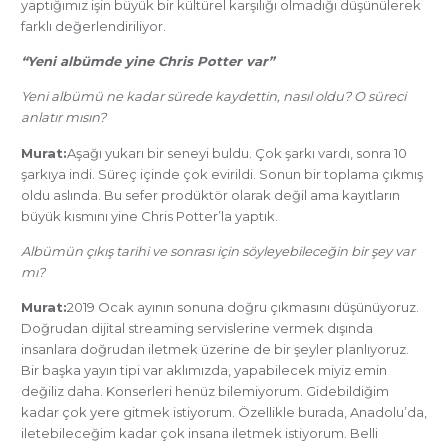
yaptığımız işin büyük bir kültürel karşılığı olmadığı düşünülerek
farklı değerlendiriliyor.
“Yeni albümde yine Chris Potter var”
Yeni albümü ne kadar sürede kaydettin, nasıl oldu? O süreci
anlatır mısın?
Murat:
Aşağı yukarı bir seneyi buldu. Çok şarkı vardı, sonra 10
şarkıya indi. Süreç içinde çok evirildi. Sonun bir toplama çıkmış
oldu aslında. Bu sefer prodüktör olarak değil ama kayıtların
büyük kısmını yine Chris Potter’la yaptık.
Albümün çıkış tarihi ve sonrası için söyleyebileceğin bir şey var
mı?
Murat:
2019 Ocak ayının sonuna doğru çıkmasını düşünüyoruz.
Doğrudan dijital streaming servislerine vermek dışında
insanlara doğrudan iletmek üzerine de bir şeyler planlıyoruz.
Bir başka yayın tipi var aklımızda, yapabilecek miyiz emin
değiliz daha. Konserleri henüz bilemiyorum. Gidebildiğim
kadar çok yere gitmek istiyorum. Özellikle burada, Anadolu’da,
iletebileceğim kadar çok insana iletmek istiyorum. Belli