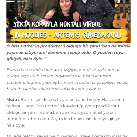
‘’Chris Potter’ın prodüktörü olduğu bir şarkı ‘ben de müzik
yapmak istiyorum’ dememe sebep oldu. O yüzden rüya
gibiydi, hala öyle. ‘’
Bursa’daki evinden kendi müziğiyle, kendi sözüyle, kendi
dünya algısıyla bir insan İngiltere’de kimlerin kimlerin
prodüktörlüğünü yapmış bir insanın radarına girebiliyor ve biz
bunu bu kadar sakin bir şey olarak konuşuyoruz.
Murat:
Benim için de çok heyecan verici bir şey. Hala ellerim
terliyor. Hatta Chris Potter’ın kaydettiği, onun prodüktörü
olduğu bir şarkı ilk defa ben de müzik yapmak istiyorum
dememe sebep oldu. O yüzden benim için de rüya gibiydi,
hala öyle.
Burada reel bir şey var ve bu videoyu izleyen birtakım insanlar