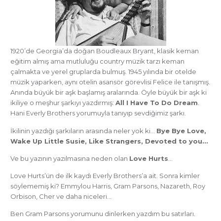
1920’de Georgia’da doğan Boudleaux Bryant, klasik keman
eğitim almış ama mutluluğu country müzik tarzı keman
çalmakta ve yerel gruplarda bulmuş. 1945 yılında bir otelde
müzik yaparken, aynı otelin asansör görevlisi Felice ile tanışmış.
Anında büyük bir aşk başlamış aralarında. Öyle büyük bir aşk ki
ikiliye o meşhur şarkıyı yazdırmış:
All I Have To Do Dream
.
Hani Everly Brothers yorumuyla tanıyıp sevdiğimiz şarkı.
İkilinin yazdığı şarkıların arasında neler yok ki…
Bye Bye Love,
Wake Up Little Susie, Like Strangers, Devoted to you…
Ve bu yazının yazılmasına neden olan
Love Hurts
…
Love Hurts’ün de ilk kaydı Everly Brothers’a ait. Sonra kimler
söylememiş ki? Emmylou Harris, Gram Parsons, Nazareth, Roy
Orbison, Cher ve daha niceleri…
Ben Gram Parsons yorumunu dinlerken yazdım bu satırları.