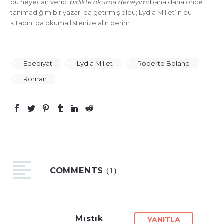
bu heyecan verici
birlikte okuma deneyimi
bana daha önce
tanımadığım bir yazarı da getirmiş oldu; Lydia Millet’in bu
kitabını da okuma listenize alın derim.
Edebiyat
Lydia Millet
Roberto Bolano
Roman
COMMENTS
(1)
Mıstık
YANITLA