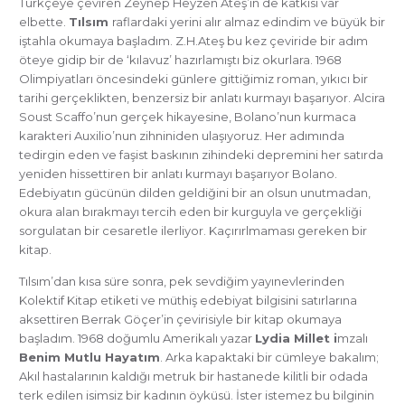
Türkçeye çeviren Zeynep Heyzen Ateş’in de katkısı var
elbette.
Tılsım
raflardaki yerini alır almaz edindim ve büyük bir
iştahla okumaya başladım. Z.H.Ateş bu kez çeviride bir adım
öteye gidip bir de ‘kılavuz’ hazırlamıştı biz okurlara. 1968
Olimpiyatları öncesindeki günlere gittiğimiz roman, yıkıcı bir
tarihi gerçeklikten, benzersiz bir anlatı kurmayı başarıyor. Alcira
Soust Scaffo’nun gerçek hikayesine, Bolano’nun kurmaca
karakteri Auxilio’nun zihniniden ulaşıyoruz. Her adımında
tedirgin eden ve faşist baskının zihindeki depremini her satırda
yeniden hissettiren bir anlatı kurmayı başarıyor Bolano.
Edebiyatın gücünün dilden geldiğini bir an olsun unutmadan,
okura alan bırakmayı tercih eden bir kurguyla ve gerçekliği
sorgulatan bir cesaretle ilerliyor. Kaçırırlmaması gereken bir
kitap.
Tılsım’dan kısa süre sonra, pek sevdiğim yayınevlerinden
Kolektif Kitap etiketi ve müthiş edebiyat bilgisini satırlarına
aksettiren Berrak Göçer’in çevirisiyle bir kitap okumaya
başladım. 1968 doğumlu Amerikalı yazar
Lydia Millet i
mzalı
Benim Mutlu Hayatım
. Arka kapaktaki bir cümleye bakalım;
Akıl hastalarının kaldığı metruk bir hastanede kilitli bir odada
terk edilen isimsiz bir kadının öyküsü. İster istemez bu bilginin