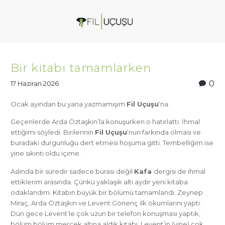
Bir kitabı tamamlarken
0
17 Haziran 2026
Ocak ayından bu yana yazmamışım
Fil Uçuşu
‘na.
Geçenlerde Arda Öztaşkın’la konuşurken o hatırlattı. İhmal
ettiğimi söyledi. Birilerinin
Fil Uçuşu
‘nun farkında olması ve
buradaki durgunluğu dert etmesi hoşuma gitti. Tembelliğim ise
yine sıkıntı oldu içime.
Aslında bir süredir sadece burası değil
Kafa
dergisi de ihmal
ettiklerim arasında. Çünkü yaklaşık altı aydır yeni kitaba
odaklandım. Kitabın büyük bir bölümü tamamlandı. Zeynep
Miraç, Arda Öztaşkın ve Levent Gönenç ilk okumlarını yaptı.
Dün gece Levent’le çok uzun bir telefon konuşması yaptık,
bölüm bölüm mercek altına aldık kitabı. Levent’in (yine) çok