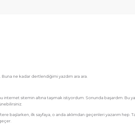
a. Buna ne kadar dertlendiğimi yazdım ara ara.
’nu internet sitemin altına taşımak istiyordum. Sonunda başardım. Bu ya
ebilirsiniz.
eftere başlarken, ilk sayfaya, o anda aklımdan geçenleri yazarım hep. T
 geçer.