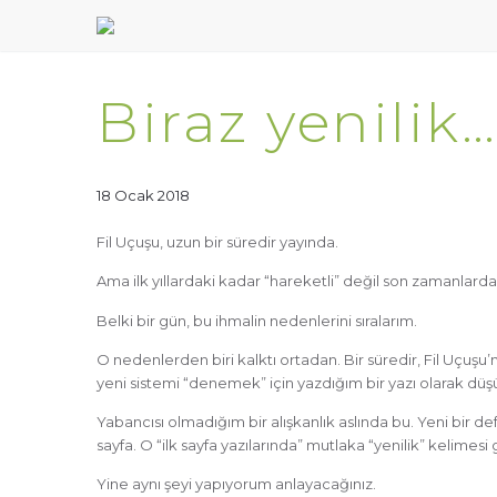
Biraz yenilik…
18 Ocak 2018
Fil Uçuşu, uzun bir süredir yayında.
Ama ilk yıllardaki kadar “hareketli” değil son zamanlard
Belki bir gün, bu ihmalin nedenlerini sıralarım.
O nedenlerden biri kalktı ortadan. Bir süredir, Fil Uçuşu
yeni sistemi “denemek” için yazdığım bir yazı olarak düşün
Yabancısı olmadığım bir alışkanlık aslında bu. Yeni bir d
sayfa. O “ilk sayfa yazılarında” mutlaka “yenilik” kelimesi
Yine aynı şeyi yapıyorum anlayacağınız.