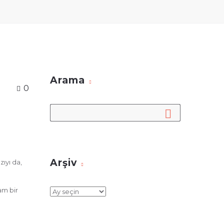
Arama
0
Arşiv
zıyı da,
am bir
Arşiv