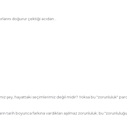
ırlarını doğurur çektiği acıdan…
miz şey, hayattaki seçimlerimiz değil midir? Yoksa bu "zorunluluk" pa
arın tarih boyunca farkına vardıkları aşılmaz zorunluluk; bu "zorunluluğ