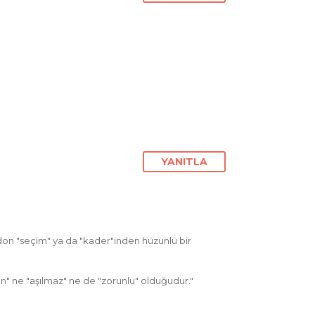
YANITLA
rdon "seçim" ya da "kader"inden hüzünlü bir
un" ne "aşılmaz" ne de "zorunlu" olduğudur."