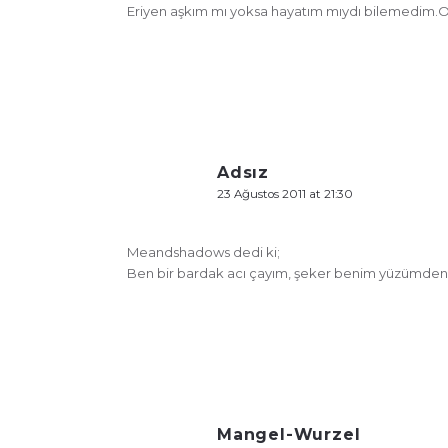
Eriyen aşkım mı yoksa hayatım mıydı bilemedim.O
Adsız
23 Ağustos 2011 at 21:30
Meandshadows dedi ki;
Ben bir bardak acı çayım, şeker benim yüzümden er
Mangel-Wurzel