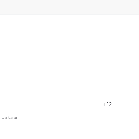
12
nda kalan.