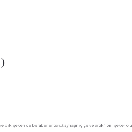
2)
 ve o iki şekeri de beraber eritsin..kaynaşın içiçe ve artık ''bir'' şeker ol