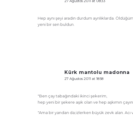
27 Ağustos 2011 at 08:33
Hep aynı şeyi aradın durdum ayrılıklarda. Öldüğüm
yeni bir sen buldun.
Kürk mantolu madonna
27 Ağustos 2011 at 18:58
"Ben çay tabağındaki ikinci şekerim,
hep yeni bir şekere aşık olan ve hep aşkımın çayın
"Ama bir yandan da;izlerken büyük zevk alan. Acı v