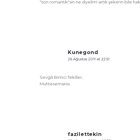
"son romantik"sin ne diyelim! artık şekerin bile ha
Kunegond
26 Ağustos 2011 at 22:51
Sevgili Birinci Tekiller,
Muhtesemsinix.
fazilettekin