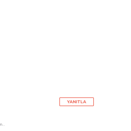
YANITLA
un…