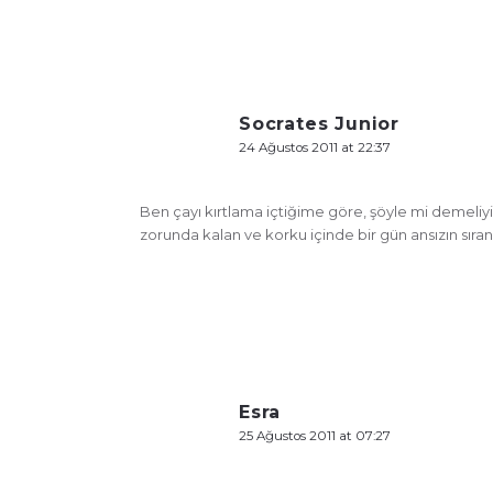
Socrates Junior
24 Ağustos 2011 at 22:37
Ben çayı kırtlama içtiğime göre, şöyle mi demeliyi
zorunda kalan ve korku içinde bir gün ansızın sıra
Esra
25 Ağustos 2011 at 07:27