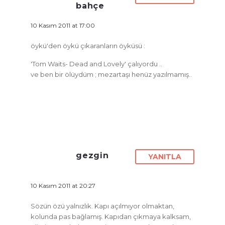
bahçe
10 Kasım 2011 at 17:00
öykü'den öykü çıkaranların öyküsü :
'Tom Waits- Dead and Lovely' çalıyordu ..
ve ben bir ölüydüm ; mezartaşı henüz yazılmamış..
gezgin
YANITLA
10 Kasım 2011 at 20:27
Sözün özü yalnızlık. Kapı açılmıyor olmaktan,
kolunda pas bağlamış. Kapıdan çıkmaya kalksam,