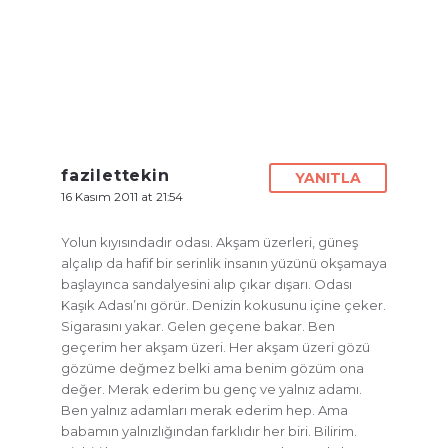
fazilettekin
YANITLA
16 Kasım 2011 at 21:54
Yolun kıyısındadır odası. Akşam üzerleri, güneş
alçalıp da hafif bir serinlik insanın yüzünü okşamaya
başlayınca sandalyesini alıp çıkar dışarı. Odası
Kaşık Adası’nı görür. Denizin kokusunu içine çeker.
Sigarasını yakar. Gelen geçene bakar. Ben
geçerim her akşam üzeri. Her akşam üzeri gözü
gözüme değmez belki ama benim gözüm ona
değer. Merak ederim bu genç ve yalnız adamı.
Ben yalnız adamları merak ederim hep. Ama
babamın yalnızlığından farklıdır her biri. Bilirim.