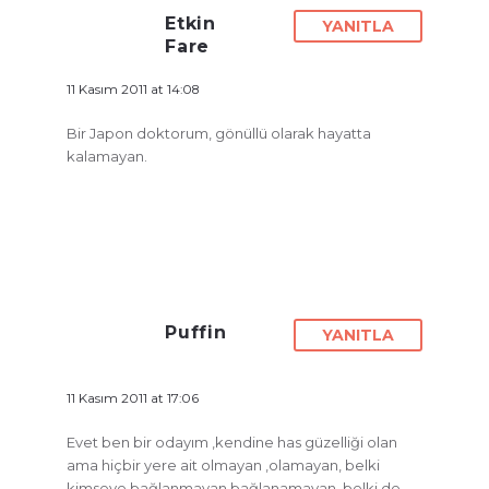
Etkin
YANITLA
Fare
11 Kasım 2011 at 14:08
Bir Japon doktorum, gönüllü olarak hayatta
kalamayan.
Puffin
YANITLA
11 Kasım 2011 at 17:06
Evet ben bir odayım ,kendine has güzelliği olan
ama hiçbir yere ait olmayan ,olamayan, belki
kimseye bağlanmayan,bağlanamayan..belki de