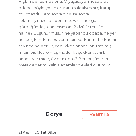
Hiçbiri benzemez ona. O yaşasaydı mesela bu
odada, böyle yolun ortasına saldalyesini çıkartıp
oturmazdı. Hem sonra bir süre sonra
selamlaşmazdı da benimle. Birini her gün
gördüğünde, tanır mısın onu? Üzülür müsün
haline? Düşünür müsün ne yapar bu odada, ne yer
ne içer, kimi kimsesi var mıdır, korkar mı, bir kadını
sevince ne der ilk, çocukken annesi onu sevmiş
midir, bisikleti olmuş mudur küçükken, sahi bir
annesi var mıdır, özler mi onu? Ben düşünürüm.
Merak ederim. Yalnız adamların evleri olur mu?
Derya
YANITLA
21 Kasım 2011 at 09:59