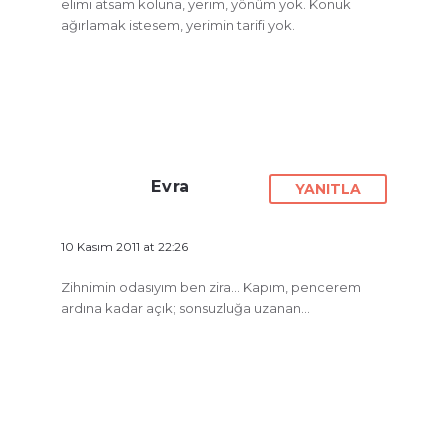
elimi atsam koluna, yerim, yönüm yok. Konuk
ağırlamak istesem, yerimin tarifi yok.
Evra
YANITLA
10 Kasım 2011 at 22:26
Zihnimin odasıyım ben zira… Kapım, pencerem
ardına kadar açık; sonsuzluğa uzanan…