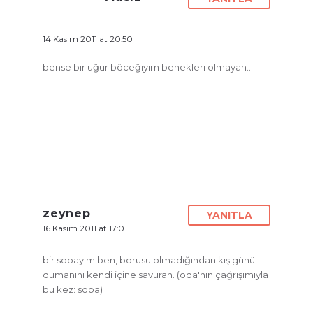
14 Kasım 2011 at 20:50
bense bir uğur böceğiyim benekleri olmayan…
zeynep
YANITLA
16 Kasım 2011 at 17:01
bir sobayım ben, borusu olmadığından kış günü
dumanını kendi içine savuran. (oda'nın çağrışımıyla
bu kez: soba)