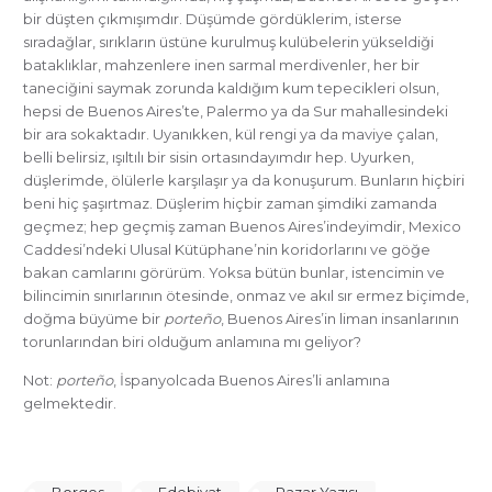
bir düşten çıkmışımdır. Düşümde gördüklerim, isterse
sıradağlar, sırıkların üstüne kurulmuş kulübelerin yükseldiği
bataklıklar, mahzenlere inen sarmal merdivenler, her bir
taneciğini saymak zorunda kaldığım kum tepecikleri olsun,
hepsi de Buenos Aires’te, Palermo ya da Sur mahallesindeki
bir ara sokaktadır. Uyanıkken, kül rengi ya da maviye çalan,
belli belirsiz, ışıltılı bir sisin ortasındayımdır hep. Uyurken,
düşlerimde, ölülerle karşılaşır ya da konuşurum. Bunların hiçbiri
beni hiç şaşırtmaz. Düşlerim hiçbir zaman şimdiki zamanda
geçmez; hep geçmiş zaman Buenos Aires’indeyimdir, Mexico
Caddesi’ndeki Ulusal Kütüphane’nin koridorlarını ve göğe
bakan camlarını görürüm. Yoksa bütün bunlar, istencimin ve
bilincimin sınırlarının ötesinde, onmaz ve akıl sır ermez biçimde,
doğma büyüme bir
porteño
, Buenos Aires’in liman insanlarının
torunlarından biri olduğum anlamına mı geliyor?
Not:
porteño
, İspanyolcada Buenos Aires’li anlamına
gelmektedir.
Borges
Edebiyat
Pazar Yazısı