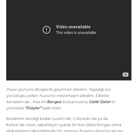
Pazar gününü Borges’le geçirmek istedim. Yaşadığı evi,
yürüdüğü yolları, hüzünlü mezartaşını izledim. Elbette
kendisini de… Kısa bir
Borges
buluşmasına,
Celâl Üster
‘in
çevirisiyle
“Düşler”
eşlik etsin.
Bedenim istediği kadar Luzern’de, Colorado’da ya da
Kahire’de olsun, sabahleyin uyanıp bir kez daha Borges olma
alışkanlığımı takındığımda, hiç şaşmaz, Buenos Aires’te geçen