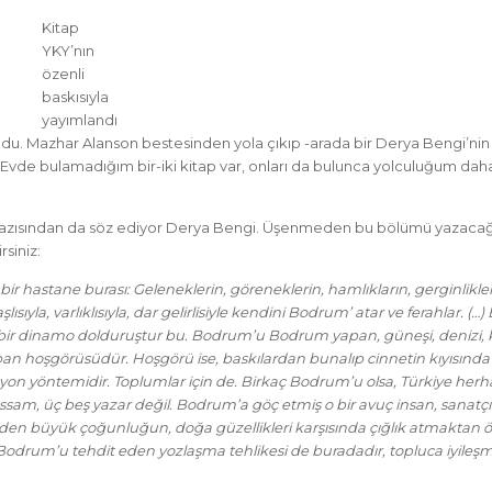
Kitap
YKY’nın
özenli
baskısıyla
yayımlandı
. Mazhar Alanson bestesinden yola çıkıp -arada bir Derya Bengi’nin 
Evde bulamadığım bir-iki kitap var, onları da bulunca yolculuğum dah
e yazısından da söz ediyor Derya Bengi. Üşenmeden bu bölümü yazaca
rsiniz:
 hastane burası: Geleneklerin, göreneklerin, hamlıkların, gerginlikler
yla, varlıklısıyla, dar gelirlisiyle kendini Bodrum’ atar ve ferahlar. (…) 
me, bir dinamo dolduruştur bu. Bodrum’u Bodrum yapan, güneşi, denizi, k
an hoşgörüsüdür. Hoşgörü ise, baskılardan bunalıp cinnetin kıyısınd
tasyon yöntemidir. Toplumlar için de. Birkaç Bodrum’u olsa, Türkiye her
essam, üç beş yazar değil. Bodrum’a göç etmiş o bir avuç insan, sanatçılı
 eden büyük çoğunluğun, doğa güzellikleri karşısında çığlık atmaktan ö
 Bodrum’u tehdit eden yozlaşma tehlikesi de buradadır, topluca iyileş