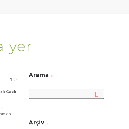
a yer
Arama
0
zlı Cazlı
ık
ının on
Arşiv