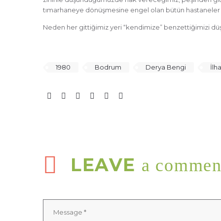
tımarhaneye dönüşmesine engel olan bütün hastaneler için
Neden her gittiğimiz yeri “kendimize” benzettiğimizi düş
1980
Bodrum
Derya Bengi
İlh
LEAVE
a commen