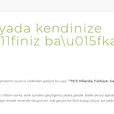
yada kendinize
1finiz ba\u015fk
ışmasının üçüncü cildinden geliyor bu yazı:
“70’li Yıllarda Türkiye: Sa
iki ciltten sonra, artık içinden geçtiğimiz yıllara geldik. Belki de bu aşinal
yrı emek vererek okuyorum. Adı geçen bir filmi bulup izliyor, bir şark