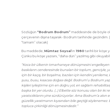
Sözlüğün
“Bodrum Bodrum”
maddesinde de böyle oldu
çerçevenin dışına taşarak- Bodrum tarihinde gezindim. (
“tamam” olacak)
Bu maddede,
Mümtaz Soysal
‘ın
1980
tarihli bir köş
Çünkü bu köşe yazısını, “daha dün” yazılmış gibi okuyabili
“Koca bir ülkenin tımarhaneye dönüşmesini engelleyen bir
baskıların cenderesinde bunalan bir toplum, genciyle, yaşlısı
için bir kaçış, bir boşalma, bazıları için kendini yenile
şusu, busu, kısacası doğası değil. Bodrum’u Bodrum yap
kişileri iyileştirme için en doğru yol, en sağlam rehabili
başka bir yer olurdu. (…) Elbette söz konusu olan bir iki r
yaratıcılıklarını yine sürdürüyorlar. Ama Bodrum’a akın
güzellik yaratmanın kıyısından bile geçtiği söylenemez.
topluca çirkinliği dönüşmesindedir.”