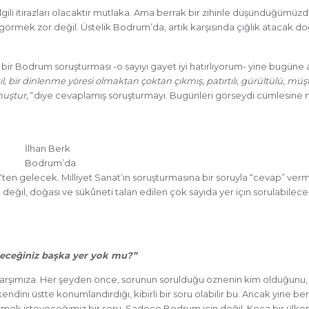
ili itirazları olacaktır mutlaka. Ama berrak bir zihinle düşündüğümüz
görmek zor değil. Üstelik Bodrum’da, artık karşısında çığlık atacak d
 bir Bodrum soruşturması -o sayıyı gayet iyi hatırlıyorum- yine bugüne
l, bir dinlenme yöresi olmaktan çoktan çıkmış, patırtılı, gürültülü, müşt
muştur,”
diye cevaplamış soruşturmayı. Bugünleri görseydi cümlesine 
İlhan Berk
Bodrum’da
‘ten gelecek. Milliyet Sanat’ın soruşturmasına bir soruyla “cevap” verm
l, doğası ve sükûneti talan edilen çok sayıda yer için sorulabilece
eceğiniz başka yer yok mu?”
r karşımıza. Her şeyden önce, sorunun sorulduğu öznenin kim olduğunu
ndini üstte konumlandırdığı, kibirli bir soru olabilir bu. Ancak yine ber
ek isteyeceğimiz bir soru. Sadece Bodrum için değil. Koca bir ülke