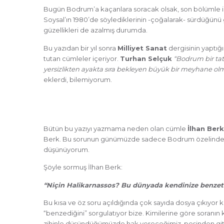
Bugün Bodrum’a kaçanlara soracak olsak, son bölümle ilg
Soysal’ın 1980’de söylediklerinin -çoğalarak- sürdüğünü 
güzellikleri de azalmış durumda.
Bu yazıdan bir yıl sonra
Milliyet Sanat
dergisinin yaptığı
tutan cümleler içeriyor.
Turhan Selçuk
“Bodrum bir tati
yersizlikten ayakta sıra bekleyen büyük bir meyhane ol
eklerdi, bilemiyorum.
Bütün bu yazıyı yazmama neden olan cümle
İlhan Berk
Berk. Bu sorunun günümüzde sadece Bodrum özelinde deği
düşünüyorum.
Şöyle sormuş İlhan Berk:
“Niçin Halikarnassos? Bu dünyada kendinize benzet
Bu kısa ve öz soru açıldığında çok sayıda dosya çıkıyo
“benzediğini” sorgulatıyor bize. Kimilerine göre soranın ke
zihinle düşündüğümüzde hak vereceğimiz, peşinden gitm