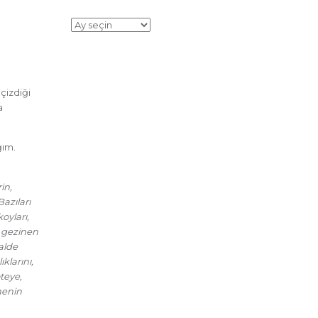
Arşiv
çizdiği
a
ğım.
in,
Bazıları
oyları,
a gezinen
halde
klarını,
teye,
menin