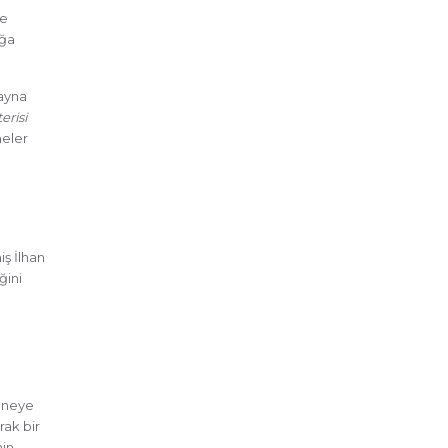
de
oğa
 ayna
erisi
neler
iş İlhan
ğini
, neye
rak bir
nin