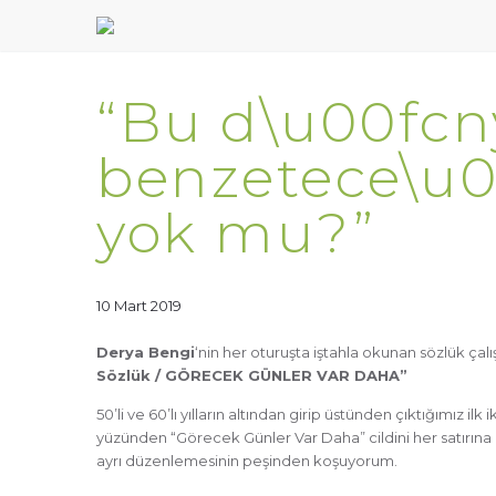
“Bu d\u00fcn
benzetece\u01
yok mu?”
10 Mart 2019
Derya Bengi
‘nin her oturuşta iştahla okunan sözlük çal
Sözlük / GÖRECEK GÜNLER VAR DAHA”
50’li ve 60’lı yılların altından girip üstünden çıktığımız ilk 
yüzünden “Görecek Günler Var Daha” cildini her satırına a
ayrı düzenlemesinin peşinden koşuyorum.