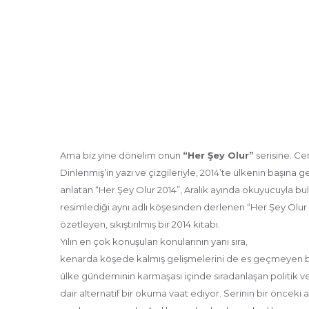
Ama biz yine dönelim onun
“Her Şey Olur”
serisine. C
Dinlenmiş’in yazı ve çizgileriyle, 2014’te ülkenin başına g
anlatan “Her Şey Olur 2014”, Aralık ayında okuyucuyla bulu
resimlediği aynı adlı köşesinden derlenen “Her Şey Olur 2
özetleyen, sıkıştırılmış bir 2014 kitabı.
Yılın en çok konuşulan konularının yanı sıra,
kenarda köşede kalmış gelişmelerini de es geçmeyen b
ülke gündeminin karmaşası içinde sıradanlaşan politik 
dair alternatif bir okuma vaat ediyor. Serinin bir önceki