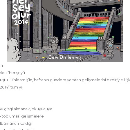
em
elen “her şey”i
ştu. Dinlenmiş’in, haftanın gündem yaratan gelişmelerini birbiriyle iliş
014” tüm yılı
u çizgi almanak, okuyucuya
ve toplumsal gelişmelere
 albümünün kaldığı