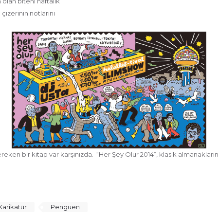
olan biteni haftalık
çizerinin notlarını
n bir kitap var karşınızda. “Her Şey Olur 2014”, klasik almanakların 
Karikatür
Penguen