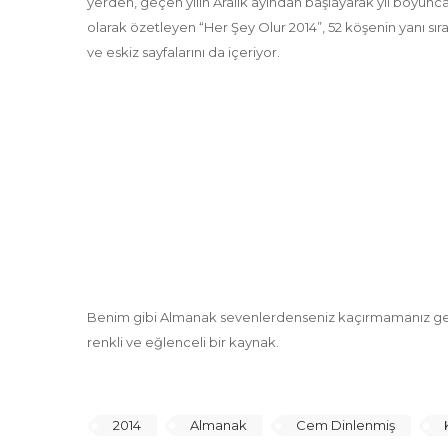
yerden, geçen yılın Aralık ayından başlayarak yıl boyunca 
olarak özetleyen “Her Şey Olur 2014”, 52 köşenin yanı sıra 
ve eskiz sayfalarını da içeriyor.
Benim gibi Almanak sevenlerdenseniz kaçırmamanız gereke
renkli ve eğlenceli bir kaynak.
2014
Almanak
Cem Dinlenmiş