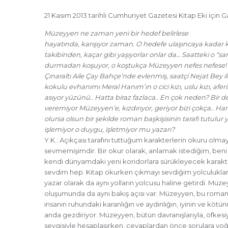
21 Kasım 2013 tarihli Cumhuriyet Gazetesi Kitap Eki için 
Müzeyyen ne zaman yeni bir hedef belirlese
hayatında, karışıyor zaman. O hedefe ulaşıncaya kadar k
takibinden, kaçar gibi yaşıyorlar onlar da… Saatteki o “san
durmadan koşuyor, o koştukça Müzeyyen nefes nefese! 
Çınaraltı Aile Çay Bahçe’nde evlenmiş, saatçi Nejat Bey il
kokulu evhanımı Meral Hanım’ın o cici kızı, uslu kızı, afe
asıyor yüzünü.. Hatta biraz fazlaca.. En çok neden? Bir 
veremiyor Müzeyyen’e, kızdırıyor, geriyor bizi çokça.. Han
olursa olsun bir şekilde roman başkişisinin tarafı tutulur
işlemiyor o duygu, işletmiyor mu yazarı?
Y.K.: Açıkçası tarafını tuttuğum karakterlerin okuru olma
sevmemişimdir. Bir okur olarak, anlamak istediğim, beni
kendi dünyamdaki yeni koridorlara sürükleyecek karakt
sevdim hep. Kitap okurken çıkmayı sevdiğim yolculuklar, y
yazar olarak da aynı yolların yolcusu haline getirdi. Müz
oluşumunda da aynı bakış açısı var. Müzeyyen, bu romanın 
insanın ruhundaki karanlığın ve aydınlığın, iyinin ve köt
anda gezdiriyor. Müzeyyen, bütün davranışlarıyla, öfkesiyl
sevgisiyle hesaplaşırken, cevaplardan önce sorulara yoğ