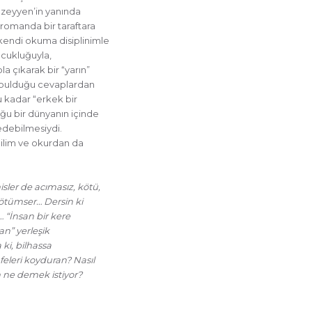
üzeyyen’in yanında
 romanda bir taraftara
kendi okuma disiplinimle
çocukluğuyla,
a çıkarak bir “yarın”
, bulduğu cevaplardan
u kadar “erkek bir
ğu bir dünyanın içinde
edebilmesiydi.
ğilim ve okurdan da
sler de acımasız, kötü,
kötümser… Dersin ki
 “İnsan bir kere
an” yerleşik
 ki, bilhassa
feleri koyduran? Nasıl
 ne demek istiyor?