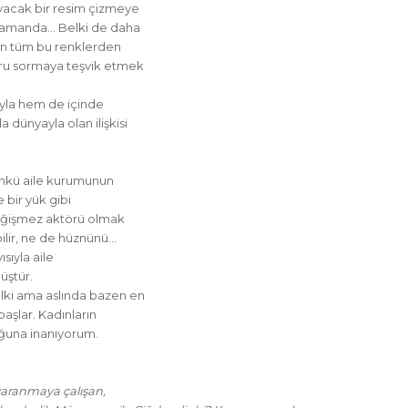
yacak bir resim çizmeye
ı zamanda… Belki de daha
lan tüm bu renklerden
oru sormaya teşvik etmek
ıyla hem de içinde
a dünyayla olan ilişkisi
Çünkü aile kurumunun
 bir yük gibi
değişmez aktörü olmak
ilir, ne de hüznünü…
sıyla aile
müştür.
elki ama aslında bazen en
başlar. Kadınların
uğuna inanıyorum.
yaranmaya çalışan,