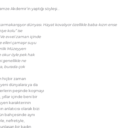
Gamze Akdemir’in yaptığı söyleşi…
armakarışıyor dünyası. Hayat kovalıyor özellikle baba-kızın ense
iye kolu” ise
Ve evvel zaman içinde
e elleri çamaşır suyu
rinlik Müzeyyen
de okur öyle pek hak
i genellikle ne
 ya, burada çok
yı hiçbir zaman
 yeni dünyalara ya da
erlerin peşinde koşmayı
ıllar içinde beni bir
eyyen karakterinin
anlatıcısı olarak bizi
ünün bahçesinde aynı
e, nefretiyle,
unlaşan bir kadın