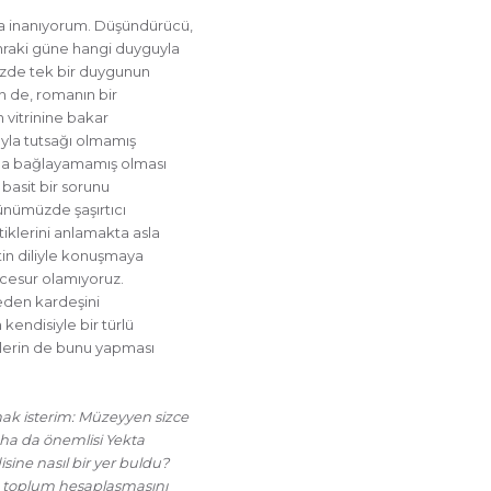
a inanıyorum. Düşündürücü,
nraki güne hangi duyguyla
bizde tek bir duygunun
n de, romanın bir
n vitrinine bakar
ıyla tutsağı olmamış
ana bağlayamamış olması
k basit bir sorunu
ünümüzde şaşırtıcı
iklerini anlamakta asla
tin diliyle konuşmaya
cesur olamıyoruz.
eden kardeşini
endisiyle bir türlü
zlerin de bunu yapması
ak isterim: Müzeyyen sizce
ha da önemlisi Yekta
ine nasıl bir yer buldu?
ü toplum hesaplaşmasını