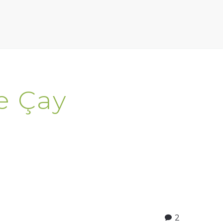
e Çay
2