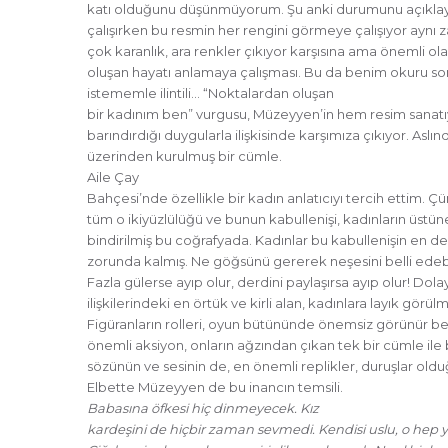
katı olduğunu düşünmüyorum. Şu anki durumunu açıkla
çalışırken bu resmin her rengini görmeye çalışıyor ayn
çok karanlık, ara renkler çıkıyor karşısına ama önemli o
oluşan hayatı anlamaya çalışması. Bu da benim okuru s
istememle ilintili… “Noktalardan oluşan
bir kadınım ben” vurgusu, Müzeyyen’in hem resim sanat
barındırdığı duygularla ilişkisinde karşımıza çıkıyor. Aslınd
üzerinden kurulmuş bir cümle.
Aile Çay
Bahçesi’nde özellikle bir kadın anlatıcıyı tercih ettim. 
tüm o ikiyüzlülüğü ve bunun kabullenişi, kadınların üstüne
bindirilmiş bu coğrafyada. Kadınlar bu kabullenişin en 
zorunda kalmış. Ne göğsünü gererek neşesini belli edeb
Fazla gülerse ayıp olur, derdini paylaşırsa ayıp olur! Dolayı
ilişkilerindeki en örtük ve kirli alan, kadınlara layık görül
Figüranların rolleri, oyun bütününde önemsiz görünür b
önemli aksiyon, onların ağzından çıkan tek bir cümle ile 
sözünün ve sesinin de, en önemli replikler, duruşlar old
Elbette Müzeyyen de bu inancın temsili.
Babasına öfkesi hiç dinmeyecek. Kız
kardeşini de hiçbir zaman sevmedi. Kendisi uslu, o hep 