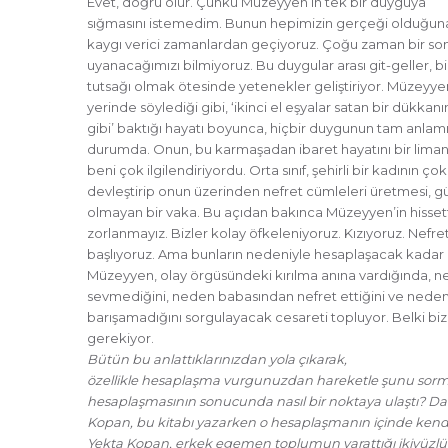
Evet, doğru olur. Çünkü Müzeyyen’in tek bir duyguya
sığmasını istemedim. Bunun hepimizin gerçeği olduğun
kaygı verici zamanlardan geçiyoruz. Çoğu zaman bir so
uyanacağımızı bilmiyoruz. Bu duygular arası git-geller, 
tutsağı olmak ötesinde yetenekler geliştiriyor. Müzeyye
yerinde söylediği gibi, ‘ikinci el eşyalar satan bir dükkanı
gibi’ baktığı hayatı boyunca, hiçbir duygunun tam anlam
durumda. Onun, bu karmaşadan ibaret hayatını bir lim
beni çok ilgilendiriyordu. Orta sınıf, şehirli bir kadının ço
devleştirip onun üzerinden nefret cümleleri üretmesi, g
olmayan bir vaka. Bu açıdan bakınca Müzeyyen’in hissett
zorlanmayız. Bizler kolay öfkeleniyoruz. Kızıyoruz. Nefre
başlıyoruz. Ama bunların nedeniyle hesaplaşacak kadar 
Müzeyyen, olay örgüsündeki kırılma anına vardığında, n
sevmediğini, neden babasından nefret ettiğini ve neden k
barışamadığını sorgulayacak cesareti topluyor. Belki bi
gerekiyor.
Bütün bu anlattıklarınızdan yola çıkarak,
özellikle hesaplaşma vurgunuzdan hareketle şunu sorm
hesaplaşmasının sonucunda nasıl bir noktaya ulaştı? Da
Kopan, bu kitabı yazarken o hesaplaşmanın içinde kendis
Yekta Kopan, erkek egemen toplumun yarattığı ikiyüzl