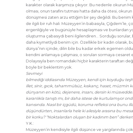
karakter olarak karşımıza çıkıyor. Bu nedenle okurun M
olması, onun tarafını tutması hatta daha da ötesi, okurun
dönüşmesi zaten arzu ettiğim bir şey değildi. Bu benim 
de ilgili bir ruh hali. Müzeyyen’in babasıyla, Çiğdem’le, 
ergenliğiyle ve bugünüyle hesaplaşması ve bunlardan yol
oluşturma çabasıydı beni ilgilendiren… Sorduğu sorular
daha kıymetliydi benim için. Özellikle bir kadın olarak, b
dünya”nın içinde, dilin bile bu kadar erkek egemen oldu
kendini anlamaya çalışması, o soruları sormaya cesaret 
Dolayısıyla ben romandaki hiçbir karakterin taraftarı de
böyle bir beklentim yok.
Sevmeyi
bilmediği iddiasında Müzeyyen, kendi için koyduğu teşhi
illet, sinir, gıcık, tahammülsüz, kıskanç, haset, müzmin 
dünyanın en kötü, dejenere, insanı, dersin ki müsvedde…
karanlıkla tanıştı mı, bir daha istese de kurtulamıyor ond
kanısında. Nasıl bir içgüdü, koruma refleksi ona bunu illa
düşündürten, insanlarla hele ki ailesiyle arasına bu mesa
bir korku? “Noktalardan oluşan bir kadınım ben” derken
Y.K.:
Müzeyyen’in kendisiyle ilgili düşünce ve yargılarında çok