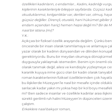
özellikleri kadınların, o endamlar… Kadını, kadınlığı vu
kişilerinin karakterleriyle bileşiyor sayfalarda. Güçsüz kad
okuduklarımız, kırılganlıklar var, dertleri var, olmuş, ha
güçsüz değiller. Dirençli, oturaklı, hani hükümet gibile
endam açısından hariç) hemen hepsi değil mi? Bir de
nasıl bir istisna (mı)?
Y.K.:
Açıkçası bir fiziksel özellik arayışında değilim. Çünkü b
öncesinde bir insan olarak tanımlamaya ve anlamaya çal
yazar olarak bir kadının dünyasından ve dilinden konuşab
gerektiriyordu. Bunu bir meydan okumaya dönüştürmek 
duygusuyla yaklaşmak istemedim. Benim için önemli ola
olarak tanımak değil, ailesi ve kendisiyle yüzleşmeye ce
karanlık kuyuya inme gücü olan bir kadın olarak tanıyabil
roman karakterlerinin fiziksel özelliklerinden çok hayatla o
bu ilişkilerde Müzeyyen’le nasıl bir mesafe içinde olduklar
sarılacak kadar yakın mı yoksa hep bir kol boyu mesafel
mi? Ben sadece insanlar ve özellikle kadınlar arası ilişkini
sürekli gerilimli ruh halini Müzeyyen’in düşünceleri üz
çalıştım.
Erkeklere nasıl bakıyor roman,