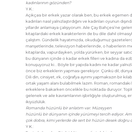
kadınlarının gözünden?
Y.K.:
Açıkçası bir erkek yazar olarak ben, bu erkek egemen di
kadınları nasıl yalnızlaştırdığını ve kadınları oyunun dışın
yıllardır anlamaya çalışıyorum. Aile Çay Bahçesi’ne gel
kitaplardaki erkek karakterlerin de bu dile dahil olmas
çalıştım. Gündelik hayatımızda, okuduğumuz gazetelerd
manşetlerinde, televizyon haberlerinde, o haberlerin 
kitaplarda, vapurdayken, yolda yürürken, bir seyyar satı
bu dünyanın içinde o kadar erkek filleri ve kadına da ezb
konuşuyoruz ki… Böyle bir yapıda kadını ne kadar yalnızl
önce biz erkeklerin yapması gerekiyor. Çünkü dil, dünyaya
Dili din, cinsiyet, ırk, coğrafya ayrımı yapmaksızın bir kıl
ortak yaşam alanı bulabilmek lazım. Roman, romandaki
erkeklere bakarken öncelikle bu noktada duruyor: Toplum
gelenek ve aile kavramlarının işbirliğiyle oluşturulmuş,
ikiyüzlülük.
Romanda hüzünlü bir anlatım var. Müzeyyen
hüzünlü bir dünyanın içinde yürümeyi tercih ediyor. A
çok dobra, kimi yerlerde de sert bir hüzün desek doğru 
Y.K.: