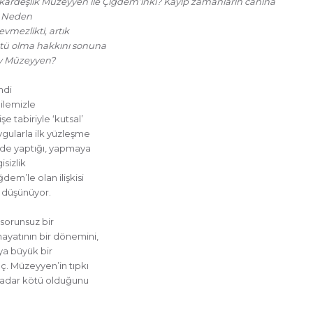
kızkardeşlik Müzeyyen ile Çiğdem’inki? Kayıp zamanların canına
i? Neden
evmezlikti, artık
kötü olma hakkını sonuna
rey Müzeyyen?
ndi
ailemizle
 tabiriyle ‘kutsal’
ygularla ilk yüzleşme
nde yaptığı, yapmaya
isizlik
em’le olan ilişkisi
a düşünüyor.
, sorunsuz bir
ayatının bir dönemini,
 ya büyük bir
ç. Müzeyyen’in tıpkı
z kadar kötü olduğunu