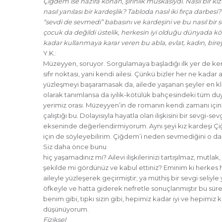
Çiğdem ise hazıra konan, şirinlik muskasıydı. Nasıl bir 
nasıl yanılası bir kardeşlik? Tabloda nasıl iki fırça darbes
“sevdi de sevmedi” babasını ve kardeşini ve bu nasıl bir s
çocuk da değildi üstelik, herkesin iyi olduğu dünyada 
kadar kullanmaya karar veren bu abla, evlat, kadın, bi
Y.K.:
Müzeyyen, soruyor. Sorgulamaya başladığı ilk yer de ke
sıfır noktası, yani kendi ailesi. Çünkü bizler her ne kadar 
yüzleşmeyi başaramasak da, ailede yaşanan şeyler en klişe
olarak tanımlansa da iyilik-kötülük bahçesindeki tüm du
yerimiz orası. Müzeyyen’in de romanın kendi zamanı içi
çalıştığı bu. Dolayısıyla hayatla olan ilişkisini bir sevgi-sevg
ekseninde değerlendirmiyorum. Aynı şeyi kız kardeşi Çiğd
için de söyleyebilirim. Çiğdem’i neden sevmediğini o d
Siz daha önce bunu
hiç yaşamadınız mı? Ailevi ilişkilerinizi tartışılmaz, mutlak
şekilde mi gördünüz ve kabul ettiniz? Eminim ki herkes h
aileyle yüzleşerek geçirmiştir; ya müthiş bir sevgi seliyle
öfkeyle ve hatta giderek nefretle sonuçlanmıştır bu süre
benim gibi, tıpkı sizin gibi, hepimiz kadar iyi ve hepimi
düşünüyorum.
Fiziksel