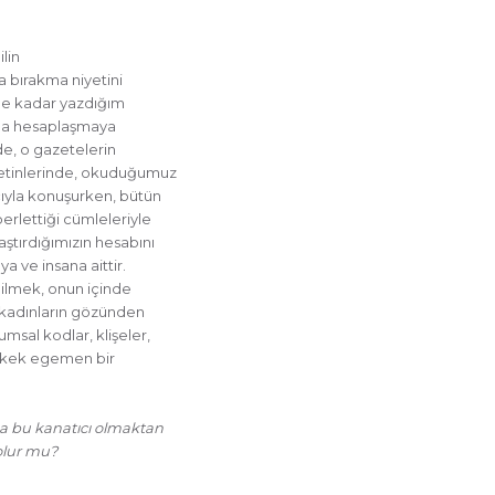
lin
da bırakma niyetini
ene kadar yazdığım
ıyla hesaplaşmaya
e, o gazetelerin
metinlerinde, okuduğumuz
cıyla konuşurken, bütün
erlettiği cümleleriyle
aştırdığımızın hesabını
 ve insana aittir.
abilmek, onun içinde
 kadınların gözünden
sal kodlar, klişeler,
 erkek egemen bir
ma bu kanatıcı olmaktan
olur mu?