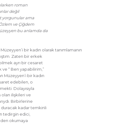
rgularken roman
ınlar değil
yat yorgunular ama
r (Özlem ve Çiğdem
 Müzeyyen bu anlamda da
en Müzeyyen’i bir kadın olarak tanımlamanın
ıştım. Zaten bir erkek
ilmek ayrı bir cesaret
ve “ Ben yapabilirim,”
n Müzeyyen’i bir kadın
saret edebilen, o
mekti. Dolayısıyla
lan ilişkileri ve
ıydı. Birbirlerine
i duracak kadar temkinli
n tedirgin edici,
erinden okumaya