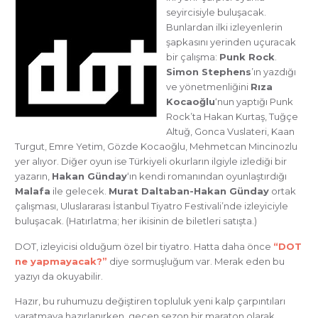
seyircisiyle buluşacak.
Bunlardan ilki izleyenlerin
şapkasını yerinden uçuracak
bir çalışma:
Punk Rock
.
Simon Stephens
’ın yazdığı
ve yönetmenliğini
Rıza
Kocaoğlu
‘nun yaptığı Punk
Rock’ta Hakan Kurtaş, Tuğçe
Altuğ, Gonca Vuslateri, Kaan
Turgut, Emre Yetim, Gözde Kocaoğlu, Mehmetcan Mincinozlu
yer alıyor. Diğer oyun ise Türkiyeli okurların ilgiyle izlediği bir
yazarın,
Hakan Günday
‘ın kendi romanından oyunlaştırdığı
Malafa
ile gelecek.
Murat Daltaban-Hakan Günday
ortak
çalışması, Uluslararası İstanbul Tiyatro Festivali’nde izleyiciyle
buluşacak. (Hatırlatma; her ikisinin de biletleri satışta.)
DOT, izleyicisi olduğum özel bir tiyatro. Hatta daha önce
“DOT
ne yapmayacak?”
diye sormuşluğum var. Merak eden bu
yazıyı da okuyabilir.
Hazır, bu ruhumuzu değiştiren topluluk yeni kalp çarpıntıları
yaratmaya hazırlanırken, geçen sezon bir maraton olarak