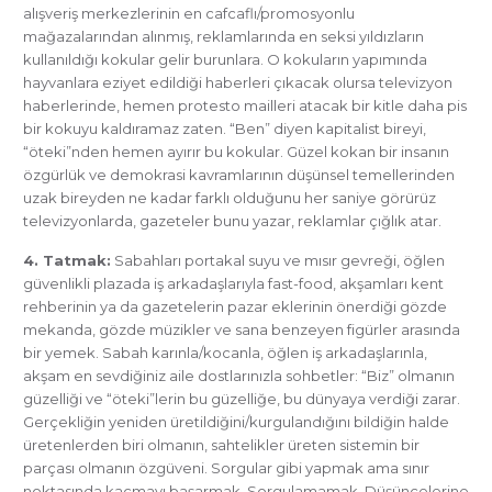
alışveriş merkezlerinin en cafcaflı/promosyonlu
mağazalarından alınmış, reklamlarında en seksi yıldızların
kullanıldığı kokular gelir burunlara. O kokuların yapımında
hayvanlara eziyet edildiği haberleri çıkacak olursa televizyon
haberlerinde, hemen protesto mailleri atacak bir kitle daha pis
bir kokuyu kaldıramaz zaten. “Ben” diyen kapitalist bireyi,
“öteki”nden hemen ayırır bu kokular. Güzel kokan bir insanın
özgürlük ve demokrasi kavramlarının düşünsel temellerinden
uzak bireyden ne kadar farklı olduğunu her saniye görürüz
televizyonlarda, gazeteler bunu yazar, reklamlar çığlık atar.
4. Tatmak:
Sabahları portakal suyu ve mısır gevreği, öğlen
güvenlikli plazada iş arkadaşlarıyla fast-food, akşamları kent
rehberinin ya da gazetelerin pazar eklerinin önerdiği gözde
mekanda, gözde müzikler ve sana benzeyen figürler arasında
bir yemek. Sabah karınla/kocanla, öğlen iş arkadaşlarınla,
akşam en sevdiğiniz aile dostlarınızla sohbetler: “Biz” olmanın
güzelliği ve “öteki”lerin bu güzelliğe, bu dünyaya verdiği zarar.
Gerçekliğin yeniden üretildiğini/kurgulandığını bildiğin halde
üretenlerden biri olmanın, sahtelikler üreten sistemin bir
parçası olmanın özgüveni. Sorgular gibi yapmak ama sınır
noktasında kaçmayı başarmak. Sorgulamamak. Düşüncelerine