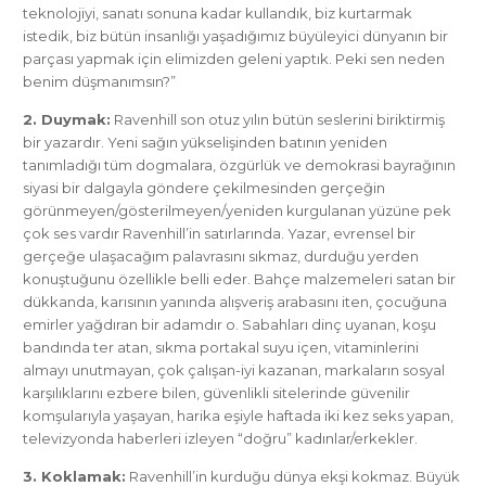
teknolojiyi, sanatı sonuna kadar kullandık, biz kurtarmak
istedik, biz bütün insanlığı yaşadığımız büyüleyici dünyanın bir
parçası yapmak için elimizden geleni yaptık. Peki sen neden
benim düşmanımsın?”
2. Duymak:
Ravenhill son otuz yılın bütün seslerini biriktirmiş
bir yazardır. Yeni sağın yükselişinden batının yeniden
tanımladığı tüm dogmalara, özgürlük ve demokrasi bayrağının
siyasi bir dalgayla göndere çekilmesinden gerçeğin
görünmeyen/gösterilmeyen/yeniden kurgulanan yüzüne pek
çok ses vardır Ravenhill’in satırlarında. Yazar, evrensel bir
gerçeğe ulaşacağım palavrasını sıkmaz, durduğu yerden
konuştuğunu özellikle belli eder. Bahçe malzemeleri satan bir
dükkanda, karısının yanında alışveriş arabasını iten, çocuğuna
emirler yağdıran bir adamdır o. Sabahları dinç uyanan, koşu
bandında ter atan, sıkma portakal suyu içen, vitaminlerini
almayı unutmayan, çok çalışan-iyi kazanan, markaların sosyal
karşılıklarını ezbere bilen, güvenlikli sitelerinde güvenilir
komşularıyla yaşayan, harika eşiyle haftada iki kez seks yapan,
televizyonda haberleri izleyen “doğru” kadınlar/erkekler.
3. Koklamak:
Ravenhill’in kurduğu dünya ekşi kokmaz. Büyük