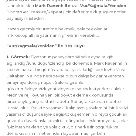
sahneledikleri
Mark Ravenhill
imzalı
Vur/Yağmala/Yeniden
(Shoot/Get Treasure/Repeat) için defterime düştüğüm notları
paylaşayım istedim.
Bazen geçmiş bir üretime bakmak, gelecek olanları
mikroskop altına yatırmanın şifrelerini verebilir…
“Vur/Yağmala/Yeniden” ile Beş Duyu
1. Görmek:
Tiyatronun panayırlardaki şaka aynaları gibi
algılandığı/sunulduğu/izlendiği bir dönemde, Mark Ravenhill’in
ince ve hassas bir gümüş tabakasıyla sırladığı cam levha Murat
Daltaban’ın elinde neredeyse bütün dalga boylarını yansıtan
bir aynaya dönüşmüştür. Salona girenler
gösteren/izleyen/izleyeni izleyen eksenindeki yerlerini alırlar.
Metin ve reji, oyuna yeni bir boyut eklemek konusunda
birbirleriyle yarışmaktadır adeta. Sonuçta kazanan elbette
izleyici olur. “Birlikte yaşamak” kalıplaşmış söylemini “birlikte iyi
yaşamak” düşüncesiyle değiş-tokuş etmenin bireyci çocukları
güvenlik duvarlarıyla çevrili bir dünyadan seslenmeye başlarlar.
“Biz insan hakları diye yola çıktık, biz herkesin özgürlük ve
demokrasinin nimetlerinden faydalanması için bilimi,