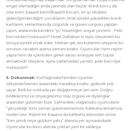
engel olamadığın anda yanında olan ilaçlar. Kredi borcu da
olsa evim, başarılı karım/başarılı kocam, en iyi okullara
giden/gönderdiğim çocuklarım, limiti sürekli yükseltilen kredi
kartlarım, reklamlarında özgürlük ve güven vurgusu yapılan
cipim, aralarında kendimi “iyi” hissettiğim sosyal çevrem… Peki
ben neden mutsuzum? Murat Daltaban’ın rejisi, izleyenleri bu
soruya sürekli ortak eder. Mekan-ışık-ses kullanımı izleyene bu
sorunun cevabını arama zamanı bırakır. Oyuncular, hem rejinin
yapısı hem de içlerinden gelen sarsıcı enerjiyle sert toplar
atmaktadır izleyene. Ayna çatlamadan yansıtır; peki ben niye
mutsuzum?
5. Dokunmak:
Vur/Yağmala/Yeniden oyunları
izleyenle/izlenen arasındaki mesafeyi kısaltır, giderek yok
sayar. Belli bir noktada yer değiştirmeye izin verir. Doğru
bildiklerimiz ve önyargılarımız olay örgüsü ve diyaloglar
arasından gülümser bize. Sahnedeki olağanüstü oyuncuların
“gerçekliği” kimi zaman gülümsememize, kahkaha atmamıza
neden olur. Rejinin bir başarısı da kahkaha alanından sonra
“ben şimdi neye güldüm yahu” alanına yer açmasındadır.
Oyuncular bu ikinci alanda çoktan yeni bir saldırıya