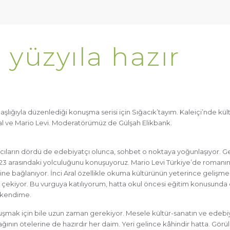
 yüzyıla hazır
Başlığıyla düzenlediği konuşma serisi için Sığacık’tayım. Kaleiçi’nde kül
ral ve Mario Levi. Moderatörümüz de Gülşah Elikbank.
acıların dördü de edebiyatçı olunca, sohbet o noktaya yoğunlaşıyor. Ge
23 arasındaki yolculuğunu konuşuyoruz. Mario Levi Türkiye’de romanı
rine bağlanıyor. İnci Aral özellikle okuma kültürünün yeterince geliş
t çekiyor. Bu vurguya katılıyorum, hatta okul öncesi eğitim konusunda
 kendime.
ak için bile uzun zaman gerekiyor. Mesele kültür-sanatın ve edebi
ğının ötelerine de hazırdır her daim. Yeri gelince kâhindir hatta. Gö