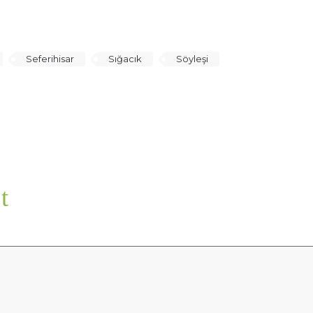
Seferihisar
Sığacık
Söyleşi
t