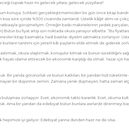
eceği toprak hazır mı gelecek yıllara, gelecek yüzyıllara?
orum konuya. Sohbeti gerçekleştirmemizden bir gün önce kitap bandr
rı kısa süre içinde %300 civarında zamlandı. Üstelik kâğıt alımı ve çok
 matbaayla görüşmeliyim. Örneğin baskı makinelerinin yedek parçaları,
Bütün bu fiyat artışı son noktada okura yansıyor elbette. “Bu fiyatlara
yınevleri kitap basmakta, hadi bastılar diyelim satmakta zorlanıyor. Üste
 bunların tanıtımı için yeterli kâr paylarını elde etmek de giderek zorl
 bastırmak, okura ulaştırmak, konuşulur kılmak ve bunun sürekliliğini s
k hayatı idame ettirecek bir ekonomik karşılığı da olmalı. Yazar için h
k. Bir yanda görünürlük ve bunun katkıları, bir yandan hızlı tüketimle
mayan bir düşünme zemini. Zamana yenik düşmeyen, hatta zaman algı
 buluşması zorlaşıyor. Evet, ekonomik tablo karanlık. Evet, okuma kül
yük. Ama bir yandan da edebiyat bütün bunlara asırlardır direnmeyi ba
k hepimize iyi geliyor. Edebiyat yarına dünden hazır ne de olsa…