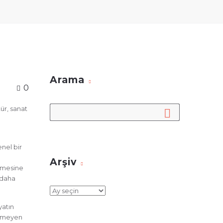
Arama
0
tür, sanat
nel bir
n
Arşiv
memesine
 daha
Arşiv
yatın
rülmeyen