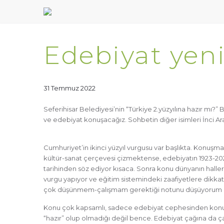
Edebiyat yeni
31 Temmuz 2022
Seferihisar Belediyesi’nin “Türkiye 2.yüzyılına hazır mı?” 
ve edebiyat konuşacağız. Sohbetin diğer isimleri İnci A
Cumhuriyet’in ikinci yüzyıl vurgusu var başlıkta. Konuşm
kültür-sanat çerçevesi çizmektense, edebiyatın 1923-20
tarihinden söz ediyor kısaca. Sonra konu dünyanın halle
vurgu yapıyor ve eğitim sistemindeki zaafiyetlere dikka
çok düşünmem-çalışmam gerektiği notunu düşüyorum
Konu çok kapsamlı, sadece edebiyat cephesinden konuşm
“hazır” olup olmadığı değil bence. Edebiyat çağına da ça