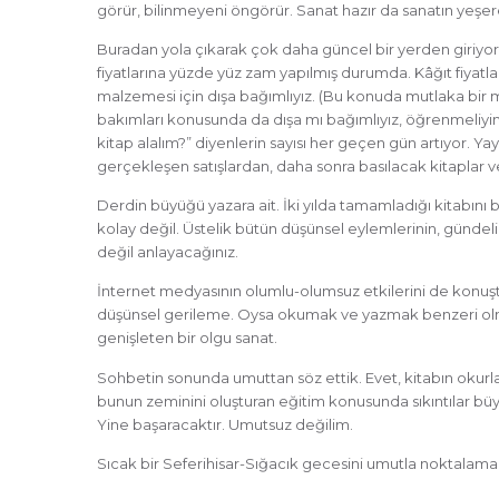
görür, bilinmeyeni öngörür. Sanat hazır da sanatın yeşer
Buradan yola çıkarak çok daha güncel bir yerden giriy
fiyatlarına yüzde yüz zam yapılmış durumda. Kâğıt fiyatla
malzemesi için dışa bağımlıyız. (Bu konuda mutlaka bir
bakımları konusunda da dışa mı bağımlıyız, öğrenmeliyim) 
kitap alalım?” diyenlerin sayısı her geçen gün artıyor. Ya
gerçekleşen satışlardan, daha sonra basılacak kitaplar ve
Derdin büyüğü yazara ait. İki yılda tamamladığı kitabını
kolay değil. Üstelik bütün düşünsel eylemlerinin, gündeli
değil anlayacağınız.
İnternet medyasının olumlu-olumsuz etkilerini de konuştu
düşünsel gerileme. Oysa okumak ve yazmak benzeri ol
genişleten bir olgu sanat.
Sohbetin sonunda umuttan söz ettik. Evet, kitabın okurla
bunun zeminini oluşturan eğitim konusunda sıkıntılar bü
Yine başaracaktır. Umutsuz değilim.
Sıcak bir Seferihisar-Sığacık gecesini umutla noktalama