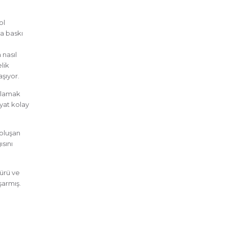
ol
ça baskı
 nasıl
lik
aşıyor.
ağlamak
ayat kolay
 oluşan
sını
türü ve
şarmış.