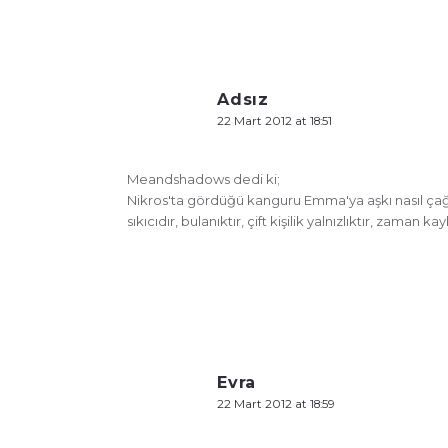
Adsız
22 Mart 2012 at 18:51
Meandshadows dedi ki;
Nikros'ta gördüğü kanguru Emma'ya aşkı nasıl çağrış
sıkıcıdır, bulanıktır, çift kişilik yalnızlıktır, zaman k
Evra
22 Mart 2012 at 18:59