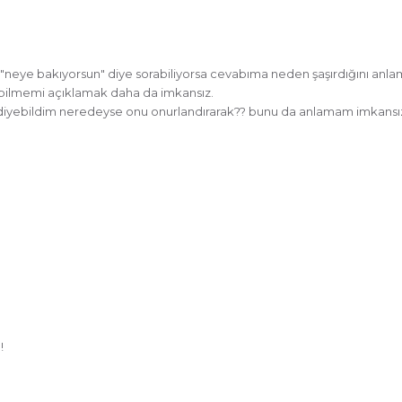
 "neye bakıyorsun" diye sorabiliyorsa cevabıma neden şaşırdığını anla
abilmemi açıklamak daha da imkansız.
f diyebildim neredeyse onu onurlandırarak?? bunu da anlamam imkansı
!