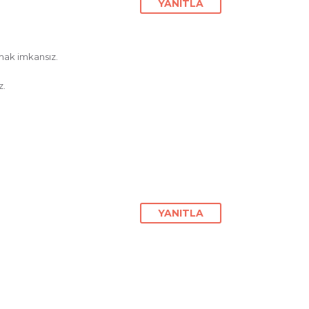
YANITLA
mak imkansız.
z.
YANITLA