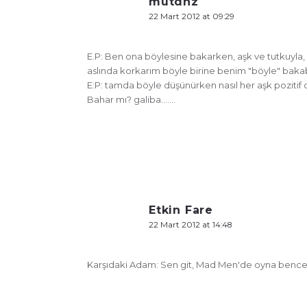
mutdnz
22 Mart 2012 at 09:29
E.P: Ben ona böylesine bakarken, aşk ve tutkuyla,
aslında korkarım böyle birine benim "böyle" bak
E:P: tamda böyle düşünürken nasıl her aşk poziti
Bahar mı? galiba…….
Etkin Fare
22 Mart 2012 at 14:48
Karşıdaki Adam: Sen git, Mad Men'de oyna bence