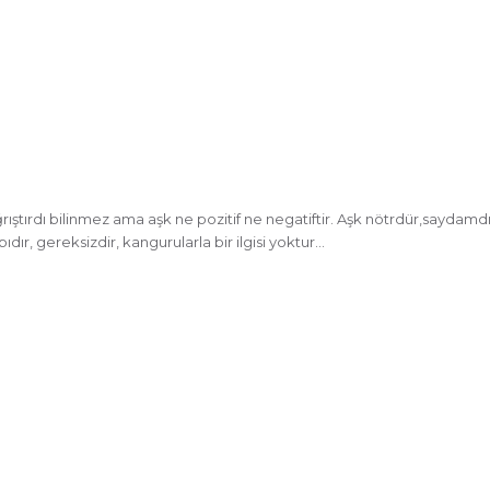
tırdı bilinmez ama aşk ne pozitif ne negatiftir. Aşk nötrdür,saydamdır, ş
aybıdır, gereksizdir, kangurularla bir ilgisi yoktur…