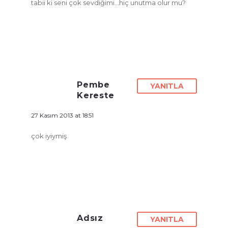
tabii ki seni çok sevdiğimi…hiç unutma olur mu?
Pembe
YANITLA
Kereste
27 Kasım 2013 at 18:51
çok iyiymiş
Adsız
YANITLA