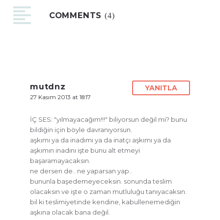
COMMENTS
(4)
mutdnz
YANITLA
27 Kasım 2013 at 18:17
İÇ SES: "yılmayacağım!!!" biliyorsun değil mi? bunu
bildiğin için böyle davranıyorsun.
aşkımı ya da inadımı ya da inatçı aşkımı ya da
aşkımın inadını işte bunu alt etmeyi
başaramayacaksın.
ne dersen de.. ne yaparsan yap..
bununla başedemeyeceksin. sonunda teslim
olacaksın ve işte o zaman mutluluğu tanıyacaksın.
bil ki teslimiyetinde kendine, kabullenemediğin
aşkına olacak bana değil.