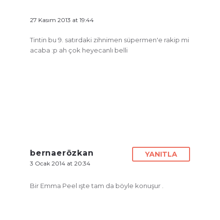
27 Kasım 2013 at 19:44
Tintin bu 9. satırdaki zihnimen süpermen'e rakip mi
acaba :p ah çok heyecanlı belli
bernaerözkan
YANITLA
3 Ocak 2014 at 20:34
Bir Emma Peel ışte tam da böyle konuşur .