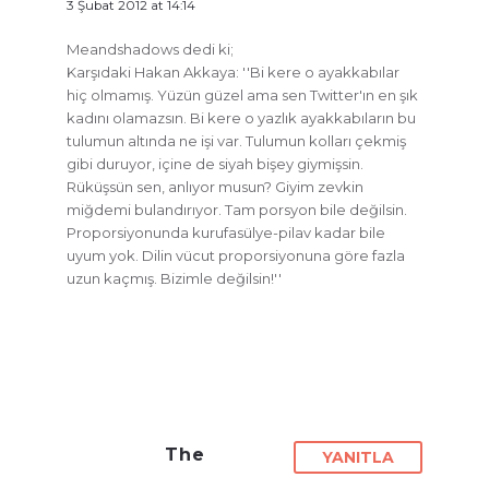
3 Şubat 2012 at 14:14
Meandshadows dedi ki;
Karşıdaki Hakan Akkaya: ''Bi kere o ayakkabılar
hiç olmamış. Yüzün güzel ama sen Twitter'ın en şık
kadını olamazsın. Bi kere o yazlık ayakkabıların bu
tulumun altında ne işi var. Tulumun kolları çekmiş
gibi duruyor, içine de siyah bişey giymişsin.
Rüküşsün sen, anlıyor musun? Giyim zevkin
miğdemi bulandırıyor. Tam porsyon bile değilsin.
Proporsiyonunda kurufasülye-pilav kadar bile
uyum yok. Dilin vücut proporsiyonuna göre fazla
uzun kaçmış. Bizimle değilsin!''
The
YANITLA