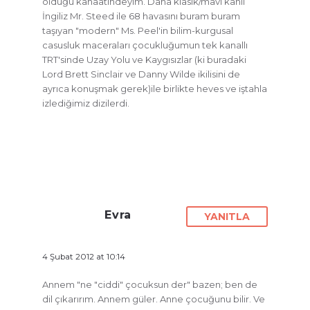
olduğu kanaatindeyim. Daha klasik/mavi kanlı
İngiliz Mr. Steed ile 68 havasını buram buram
taşıyan "modern" Ms. Peel'in bilim-kurgusal
casusluk maceraları çocukluğumun tek kanallı
TRT'sinde Uzay Yolu ve Kaygısızlar (ki buradaki
Lord Brett Sinclair ve Danny Wilde ikilisini de
ayrıca konuşmak gerek)ile birlikte heves ve iştahla
izlediğimiz dizilerdi.
Evra
YANITLA
4 Şubat 2012 at 10:14
Annem "ne "ciddi" çocuksun der" bazen; ben de
dil çıkarırım. Annem güler. Anne çocuğunu bilir. Ve