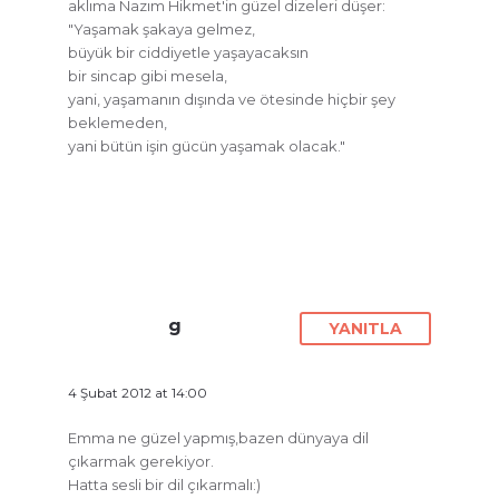
aklıma Nazım Hikmet'in güzel dizeleri düşer:
"Yaşamak şakaya gelmez,
büyük bir ciddiyetle yaşayacaksın
bir sincap gibi mesela,
yani, yaşamanın dışında ve ötesinde hiçbir şey
beklemeden,
yani bütün işin gücün yaşamak olacak."
g
YANITLA
4 Şubat 2012 at 14:00
Emma ne güzel yapmış,bazen dünyaya dil
çıkarmak gerekiyor.
Hatta sesli bir dil çıkarmalı:)