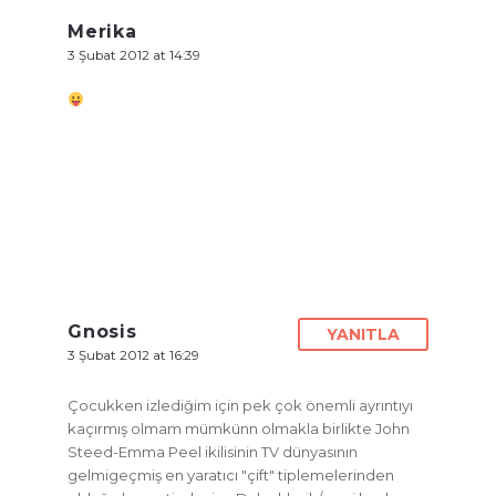
Merika
3 Şubat 2012 at 14:39
Gnosis
YANITLA
3 Şubat 2012 at 16:29
Çocukken izlediğim için pek çok önemli ayrıntıyı
kaçırmış olmam mümkünn olmakla birlikte John
Steed-Emma Peel ikilisinin TV dünyasının
gelmigeçmiş en yaratıcı "çift" tiplemelerinden