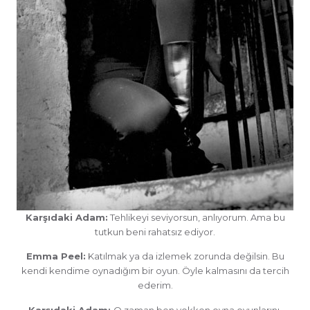
Karşıdaki Adam:
Tehlikeyi seviyorsun, anlıyorum. Ama bu
tutkun beni rahatsız ediyor.
Emma Peel:
Katılmak ya da izlemek zorunda değilsin. Bu
kendi kendime oynadığım bir oyun. Öyle kalmasını da tercih
ederim.
Karşıdaki Adam:
O zaman ben yokken oyna oyunlarını.