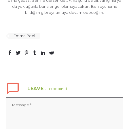
olma çabası. Sen ne dersen de… Ama şunu da bil; varlığınla ya
da yokluğunla bana engel olamayacaksın. Ben oyunumu
bildiğim gibi oynamaya devam edeceğim.
Emma Peel
LEAVE
a comment