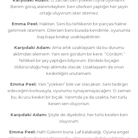
Benim görüş alanımdayken, ben izlerken yaptığın her şeyin
ortağı oluyorum ister istemez.
Emma Peel:
Haklısın. Seni bu tehlikenin bir parçası haline
getirmek istemem. Dilersen beni burada kendimle, oyunumla
baş başa bırakıp uzaklaşabilirsin.
Karşıdaki Adam:
Ama artık uzaklaşsam da bu durumu
aklımdan silemem. Yani seni gördüm bir kere. “Gördüm.”
Tehlikeli bir şey yaptığını biliyorum. Elindeki bıçağın
öldürücülüğü hep aklımda olacak. Uzaklaşsam da onun
keskinliğini unutamam.
Emma Peel:
Yani “yokken” bile var olacaksın. Seni tedirgin
edeceğim korkusuyla, oyunumu oynayamayacağım. O zaman
bu, iki ucu keskin bir bıçak. Yanımda ya da uzakta, her türlü
kesen sen oluyorsun.
Karşıdaki Adam:
Şöyle de diyebiliriz; her türlü kesilen ben
oluyorum.
Emma Peel:
Hah! Gülerim buna. Laf kalabalığı. Oyuna engel