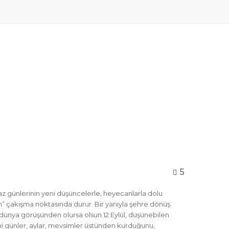
5
z günlerinin yeni düşüncelerle, heyecanlarla dolu
nin” çakışma noktasında durur. Bir yanıyla şehre dönüş
angi dünya görüşünden olursa olsun 12 Eylül, düşünebilen
şkisini günler, aylar, mevsimler üstünden kurduğunu,