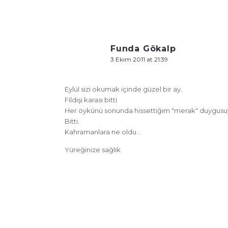
Funda Gökalp
3 Ekim 2011 at 21:39
Eylül sizi okumak içinde güzel bir ay.
Fildişi karası bitti
Her öykünü sonunda hissettiğim "merak" duygusu
Bitti.
Kahramanlara ne oldu…
Yüreğinize sağlık.