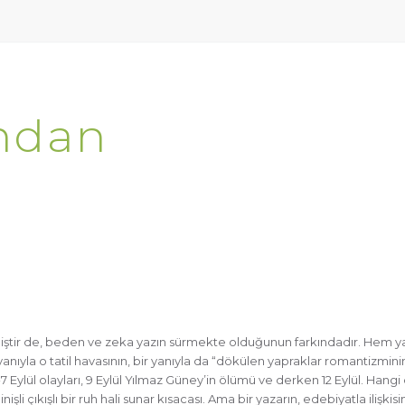
ından
iştir de, beden ve zeka yazın sürmekte olduğunun farkındadır. Hem ya
 yanıyla o tatil havasının, bir yanıyla da “dökülen yapraklar romantizmi
ı. 6-7 Eylül olayları, 9 Eylül Yılmaz Güney’in ölümü ve derken 12 Eylül. H
inişli çıkışlı bir ruh hali sunar kısacası. Ama bir yazarın, edebiyatla ili