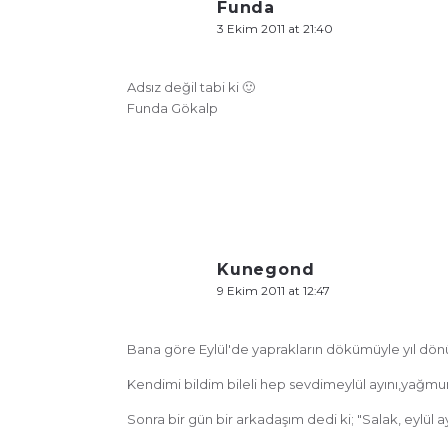
Funda
3 Ekim 2011 at 21:40
Adsız değil tabi ki 🙂
Funda Gökalp
Kunegond
9 Ekim 2011 at 12:47
Bana göre Eylül'de yaprakların dökümüyle yıl dön
Kendimi bildim bileli hep sevdimeylül ayını,yağmur
Sonra bir gün bir arkadaşım dedi ki; "Salak, eylü