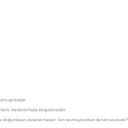
ümü ayı başlar.
larını. Nedenini fazla sorgulamadan.
l ayı doğumlusun, terazisin hasısın. Sen sevmeyeceksin de kim sevecek?