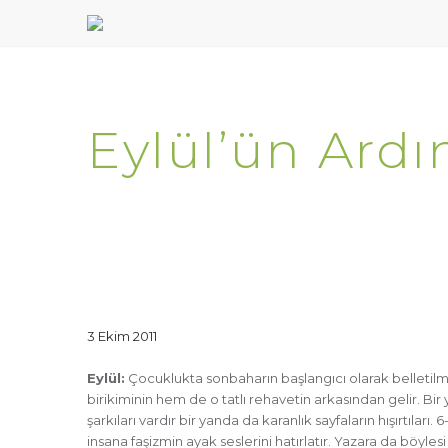
Eylül’ün Ard
3 Ekim 2011
Eylül:
Çocuklukta sonbaharın başlangıcı olarak belletilm
birikiminin hem de o tatlı rehavetin arkasından gelir. Bir
şarkıları vardır bir yanda da karanlık sayfaların hışırtılar
insana faşizmin ayak seslerini hatırlatır. Yazara da böylesi 