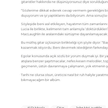
gitaristler hakkında ne düşünüyorsunuz diye sorulduğund
“Sözlerime dikkat ederek cevap vermem gerektiğini biliy
duyuyorum ve iyi yaptıklarını da biliyorum. Ama sonuçta
Söyleşide beni asıl etkileyen, hayatımın tüm zamanlarını 
Lucia ile birlikte, kelimenin tam anlamıyla ‘döktürdükleri
MacLaughlin ile aralarındaki sürtüşme dayanılamayacak 
Bu müthiş gitar üçlüsünün birlikteliği için şöyle diyor:
kazanmak istiyordu. Beni devirmek istediğinin farkında
Egolar konusunda açık sözlü bir yorum duymak iyi. Bir yanda
atışlara benzer şaşırtmacalar, nefes kesen melodiler, top
geçmenin, üstün davranmaya çalışmanın, yok etmenin şe
Tarihi ne olursa olsun, üreticisi nasıl bir ruh haliyle yar
bıkmayacağım bir albüm.
Al Di Meola
Gitar
John McLaughlin