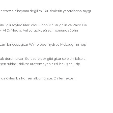
arzının hayranı değilim. Bu isimlerin yaptıklarına saygı
ile ilgili söyledikleri oldu. John McLaughlin ve Paco De
yor Al Di Meola. Anlıyoruz ki, sürecin sonunda John
Ortam bir çeşit gitar Wimbledon’ıydı ve McLaughlin hep
k durumu var. Sert servisler gibi gitar soloları, falsolu
n ruhlar. Birlikte üretemeyen hırslı bakışlar. Ezip
sco” da öylesi bir konser albümü işte. Dinlemekten