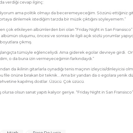
a verdiği cevap ilginç:
orum ama politik olmayı da beceremeyeceğim. Sözünü ettiğiniz gitar t
 ortaya dinlemek istediğim tarzda bir müzik çıktığını söyleyemem.”
en çok etkileyen albümlerden biri olan “Friday Night in San Fransisco” 
’ albümün oluşumu, öncesi ve sonrası ile ilgili açık sözlü yorumlar yapı
boyutlara çıkmış.
 “Başlangıçta tümüyle eğlenceliydi. Ama giderek egolar devreye girdi. 
ydım, o da buna izin vermeyeceğimin farkındaydı.”
n da ikilinin gitarlarla oynadığı tenis maçının izleycisi/dinleyicisi olma
u file önüne bırakan bir teknik… Ama bir yandan da o egolara yenik düşe
hvetine kapılmış dostlar. Üzücü. Çok üzücü.
atmış olursa olsun sanat yapıtı kalıyor geriye. “Friday Night in San Fransi
Müzik
Paco De Lucia