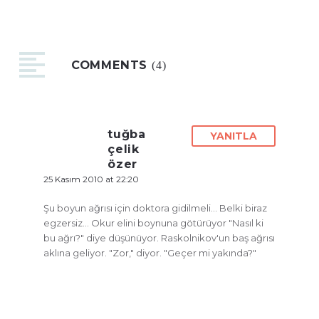
COMMENTS
(4)
tuğba
YANITLA
çelik
özer
25 Kasım 2010 at 22:20
Şu boyun ağrısı için doktora gidilmeli… Belki biraz
egzersiz… Okur elini boynuna götürüyor "Nasıl ki
bu ağrı?" diye düşünüyor. Raskolnikov'un baş ağrısı
aklına geliyor. "Zor," diyor. "Geçer mi yakında?"