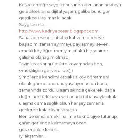
Keşke emeğe saygı konusunda arzulanan noktaya
gelebilsek ama dijital yaşam, galiba bunu gün
geştikçe ulaşılmaz kılacak.
Saygılarımla…
http://www.kadriyecosar.blogspot.com
Sanal adresime, sabahçı kahvem demeye
başladım, zaman ayırmayı, paylaşmayı seven,
emekli köy öğretmeniyim çünkü hiç şehirde
çalışma olanağım olmadı.
Tayin kıstaslarını üst üste koyamadan ben,
emekliliğim geliverdi de:)))
Şimdilerde kendimi katışıksız köy öğretmeni
olarak görme onurunu yaşatıyor bu da bana,
zamanında zordu, ulaşım sıkıntısı çekerek, dağa
doğru her türlü hava şartlarında tabanvayla okula
ulaşmak ama sağlık olsun her şey zamanla
gerilerde kalabiliyor sonuçta.
Ben de şimdi emekli halimle teknolojiye tutunup,
çağın gerisinde kalmamaya özen
gösterenlerdenim…
İyi akşamlar…