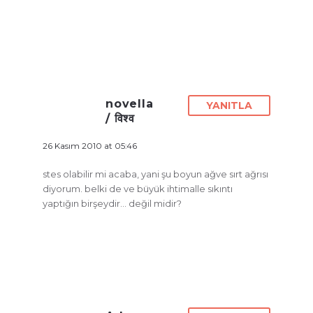
novella
YANITLA
/ विश्व
26 Kasım 2010 at 05:46
stes olabilir mi acaba, yani şu boyun ağve sırt ağrısı
diyorum. belki de ve büyük ihtimalle sıkıntı
yaptığın birşeydir… değil midir?