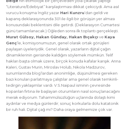
Belge
’nin etimolojik bir çerçeveden yola çıkarak yaptığı
“Literature/Edebiyat” karşılaştırması dikkat çekiciydi. Ama asıl
vurucu konuşma İngiliz yazar
Hari Kunzru
’dan geldi ve
kapanış deklarasyonunda 301 ile ilgili bir görüşün yer alması
konusundaki beklentisini dile getirdi. (Deklarasyon Cumartesi
günü tamamlanacak.) Öğleden sonra ilk toplantı gerçekleşti.
Murat Gülsoy, Hakan Günday, Hakan Bıçakçı
ve
Kaya
Genç
’le, komisyonumuzun, genel olarak ortak görüşleri
paylaşan üyeleriydik. Genel olarak, yazarların dijital çağın
dinamiklerinin gerisinde kaldığını söylemek mümkün. Telif
hakları başta olmak üzere, birçok konuda kafalar karışık. Anna
Kaleri, Gustav Murin, Miroslav Holub, Nikola Madzurov,
sunumlarında blog’lardan anonimliğe, düşünülmesi gereken
bazı konuları parlatmaya çalıştılar ama genel olarak temkinli-
tedirgin yaklaşımlar vardı. V.S.Naipaul isminin çevresinde
koparılan fırtına ile başlayan oturumların nasıl sonuçlanacağını
merak ediyorum. Tahammülsüzlüğün uçlarında dolaştı kimi
aydınlar ve medya günlerdir; sonuç korkularla dolu katatonik
bir ruh hali. Dijital çağ mı? Daha oraya gelmemize çok var.