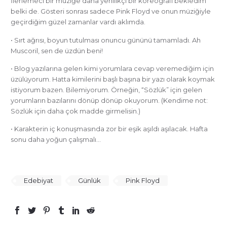
İlerlemeci bir müziğe daha yenilikçi bir koreografi bekledim
belki de. Gösteri sonrası sadece Pink Floyd ve onun müziğiyle
geçirdiğim güzel zamanlar vardı aklımda.
• Sırt ağrısı, boyun tutulması onuncu gününü tamamladı. Ah
Muscoril, sen de üzdün beni!
• Blog yazılarına gelen kimi yorumlara cevap veremediğim için
üzülüyorum. Hatta kimilerini başlı başına bir yazı olarak koymak
istiyorum bazen. Bilemiyorum. Örneğin, “Sözlük” için gelen
yorumların bazılarını dönüp dönüp okuyorum. (Kendime not:
Sözlük için daha çok madde girmelisin.)
• Karakterin iç konuşmasında zor bir eşik aşıldı aşılacak. Hafta
sonu daha yoğun çalışmalı…
Edebiyat
Günlük
Pink Floyd