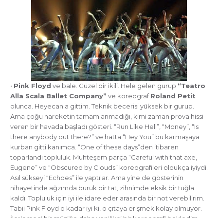
•
Pink Floyd
ve bale. Güzel bir ikili. Hele gelen gurup
“Teatro
Alla Scala Ballet Company”
ve koreograf
Roland Petit
olunca. Heyecanla gittim. Teknik becerisi yüksek bir gurup.
Ama çoğu hareketin tamamlanmadığı, kimi zaman prova hissi
veren bir havada başladı gösteri. “Run Like Hell”, “Money”, “Is
there anybody out there?” ve hatta “Hey You” bu karmaşaya
kurban gitti kanımca. “One of these days”den itibaren
toparlandı topluluk. Muhteşem parça “Careful with that axe,
Eugene” ve “Obscured by Clouds” koreografileri oldukça iyiydi.
Asıl sükseyi “Echoes” ile yaptılar. Ama yine de gösterinin
nihayetinde ağzımda buruk bir tat, zihnimde eksik bir tuğla
kaldı. Topluluk için iyi ile idare eder arasında bir not verebilirim.
Tabii Pink Floyd o kadar iyi ki, o çıtaya erişmek kolay olmuyor.