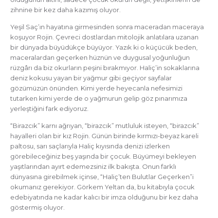
zihnine bir kez daha kazımış oluyor.
Yeşil Saç’ın hayatına girmesinden sonra maceradan maceraya
koşuyor Rojin. Çevreci dostlardan mitolojik anlatılara uzanan
bir dünyada büyüdükçe büyüyor. Yazık ki o küçücük beden,
maceralardan geçerken hüznün ve duygusal yoğunluğun
rüzgârı da biz okurların peşini bırakmıyor. Haliç’in sokaklarına
deniz kokusu yayan bir yağmur gibi geçiyor sayfalar
gözümüzün önünden. Kimi yerde heyecanla nefesimizi
tutarken kimi yerde de o yağmurun gelip göz pınarımıza
yerleştiğini fark ediyoruz.
“Birazcık” karnı ağrıyan, “birazcık” mutluluk isteyen, “birazcık”
hayalleri olan bir kız Rojin. Günün birinde kırmızı-beyaz kareli
paltosu, sarı saçlarıyla Haliç kıyısında denizi izlerken
görebileceğiniz beş yaşında bir çocuk. Büyümeyi bekleyen
yaşıtlarından ayırt edemezsiniz ilk bakışta. Onun farklı
dünyasına girebilmek içinse, “Haliç’ten Bulutlar Geçerken”i
okumanız gerekiyor. Görkem Yeltan da, bu kitabıyla çocuk
edebiyatında ne kadar kalıcı bir imza olduğunu bir kez daha
göstermiş oluyor.