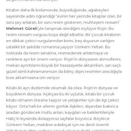
Kitabın daha ilk bölümünde, büyüdüğünde, ağabeyleri
sayesinde adını öğrendiği “evinin her yerinde kitaplar olan, bir
sürü şey anlatan, bir sürü resim gösteren, muhteşem ressam”
Mehmet Güreli
’yle tanışmak istediğini söylüyor Rojin. Bu
resim-ressam vurgusu boşa değil elbette. Bir çocuk kitabının
en dikkat çekici vurgularından birini, beş duyunun varlığını
ustalıklı bir şekilde romanına yayıyor Görkem Yeltan. Bu
noktada da resim sanatına, resmederek anlatmaya ve
renklere ayrı bir önem veriyor. Rojin’in dünyasının atmosferini,
mekan ayrıntılarını büyük bir hassasiyetle aktarırken, sarı saçlı-
güzel isimli kahramanımızın da bilinç dışını resimleri aracılığıyla
bize aktarmasına izin veriyor.
Kitabı iki ayrı düzlemde okumak da olası. Rojin’in dünyası ve
büyüklerin dünyası. Açıkçası bu iki uçluluk, kitabı bir çocuk
kitabı olmanın ötesine taşıyor ve yetişkinler için de ilgi çekici
kılıyor. Orta halli bir ailenin günlük ilişkileri, dışarıdan bakınca
sıradan görülecek mutlu anları, kaygıları ve beklentileriyle
Haliç’in kıyısında dolaşıyoruz sayfalar boyunca. Böylece
Görkem Yeltan, mekânın edebiyat için ne denli önemli
olduğunun altını, sadece çocuk okurun değil, yetişkinlerin de