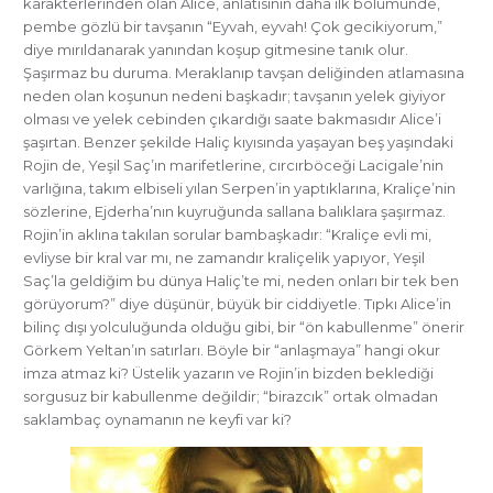
karakterlerinden olan Alice, anlatısının daha ilk bölümünde,
pembe gözlü bir tavşanın “Eyvah, eyvah! Çok gecikiyorum,”
diye mırıldanarak yanından koşup gitmesine tanık olur.
Şaşırmaz bu duruma. Meraklanıp tavşan deliğinden atlamasına
neden olan koşunun nedeni başkadır; tavşanın yelek giyiyor
olması ve yelek cebinden çıkardığı saate bakmasıdır Alice’i
şaşırtan. Benzer şekilde Haliç kıyısında yaşayan beş yaşındaki
Rojin de, Yeşil Saç’ın marifetlerine, cırcırböceği Lacigale’nin
varlığına, takım elbiseli yılan Serpen’in yaptıklarına, Kraliçe’nin
sözlerine, Ejderha’nın kuyruğunda sallana balıklara şaşırmaz.
Rojin’in aklına takılan sorular bambaşkadır: “Kraliçe evli mi,
evliyse bir kral var mı, ne zamandır kraliçelik yapıyor, Yeşil
Saç’la geldiğim bu dünya Haliç’te mi, neden onları bir tek ben
görüyorum?” diye düşünür, büyük bir ciddiyetle. Tıpkı Alice’in
bilinç dışı yolculuğunda olduğu gibi, bir “ön kabullenme” önerir
Görkem Yeltan’ın satırları. Böyle bir “anlaşmaya” hangi okur
imza atmaz ki? Üstelik yazarın ve Rojin’in bizden beklediği
sorgusuz bir kabullenme değildir; “birazcık” ortak olmadan
saklambaç oynamanın ne keyfi var ki?