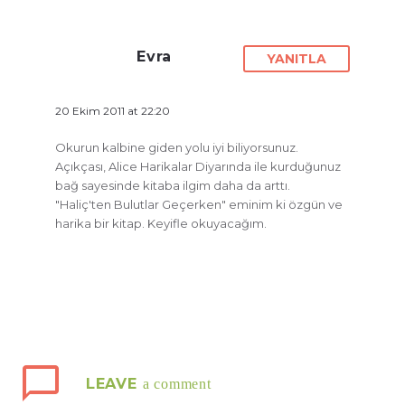
Evra
YANITLA
20 Ekim 2011 at 22:20
Okurun kalbine giden yolu iyi biliyorsunuz.
Açıkçası, Alice Harikalar Diyarında ile kurduğunuz
bağ sayesinde kitaba ilgim daha da arttı.
"Haliç'ten Bulutlar Geçerken" eminim ki özgün ve
harika bir kitap. Keyifle okuyacağım.
LEAVE
a comment