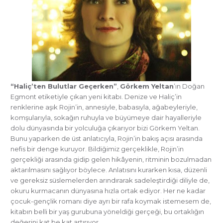
“Haliç’ten Bulutlar Geçerken”
,
Görkem Yeltan
’ın Doğan
Egmont etiketiyle çıkan yeni kitabı. Denize ve Haliç’in
renklerine aşık Rojin’in, annesiyle, babasıyla, ağabeyleriyle,
komşularıyla, sokağın ruhuyla ve büyümeye dair hayalleriyle
dolu dünyasında bir yolculuğa çıkarıyor bizi Görkem Yeltan.
Bunu yaparken de üst anlatıcıyla, Rojin’in bakış açısı arasında
nefis bir denge kuruyor. Bildiğimiz gerçeklikle, Rojin’in
gerçekliği arasında gidip gelen hikâyenin, ritminin bozulmadan
aktarılmasını sağlıyor böylece. Anlatısını kurarken kısa, düzenli
ve gereksiz süslemelerden arındırarak sadeleştirdiği diliyle de,
okuru kurmacanın dünyasına hızla ortak ediyor. Her ne kadar
çocuk-gençlik romanı diye ayrı bir rafa koymak istemesem de,
kitabın belli bir yaş gurubuna yöneldiği gerçeği, bu ortaklığın
değerini kat be kat artırıyor.