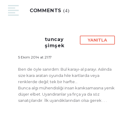
COMMENTS
(4)
tuncay
YANITLA
şimşek
5 Ekim 2014 at 21:17
Ben de öyle sanırdım: Bul karayı-al parayı. Aslında
size kara aratan oyunda hile kartlarda veya
renklerde değil; tek bir harfte…
Bunca algı mühendisliği insan kanıksamasına yenik
düşer elbet. Uyandıranlar ya fırça ya da söz
sanatçılarıdır. İlk uyandıklarından olsa gerek . . .