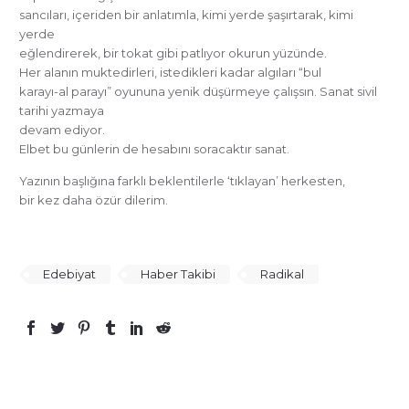
sancıları, içeriden bir anlatımla, kimi yerde şaşırtarak, kimi
yerde
eğlendirerek, bir tokat gibi patlıyor okurun yüzünde.
Her alanın muktedirleri, istedikleri kadar algıları “bul
karayı-al parayı” oyununa yenik düşürmeye çalışsın. Sanat sivil
tarihi yazmaya
devam ediyor.
Elbet bu günlerin de hesabını soracaktır sanat.
Yazının başlığına farklı beklentilerle ‘tıklayan’ herkesten,
bir kez daha özür dilerim.
Edebiyat
Haber Takibi
Radikal