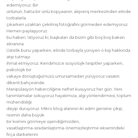
edemiyoruz. Bir
ünlünün, hatta bir ünlü kopyasının, alışveriş merkezinden elinde
torbalarla
çıkarken uzaktan çekilmiş fotoğrafını görmeden edemiyoruz.
Hemen paylaşıyoruz
bu haberi. İstiyoruz ki, başkaları da bizim gibi boş boş baksın
ekranına.
Üstelik bunu yaparken, elinde torbayla yürüyen o kişi hakkında
atıp tutmayı
ihmal etmiyoruz. Kendimizce sosyolojik tespitler yaparken,
psikolojik bir
vakaya dönüştüğümüzü umursamadan yürüyoruz vasatın
dikenli bahçesinde.
Manipülasyon haberciliğine nefret kusuyoruz her gün. Yeni
tanımlamalar sokuyoruz hayatımıza; algı yönlendirmesi, toplum
mühendisliği
deyip duruyoruz. Mikro blog alanının iki adım gerisine çıkıp,
resmin daha büyük
bir kısmını görmeye üşendiğimizden,
vasatlaştırma-sıradanlaştırma-önemsizleştirme eksenindeki
fırça darbelerini