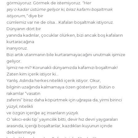
görmüyoruz. Görmek de istemiyoruz.
“Her
şey o kadar üstüme geliyor ki, biraz kafamı boşaltmak
istiyorum,”
diye bir
cümlemiz var ne de olsa… Kafaları boşaltmak istiyoruz.
Dünyanın dört bir
yanında kadınlar, çocuklar ölürken, bizi ancak boş kafaların
kurtaracağına
inanıyoruz.
Bizi artık utanmanın bile kurtaramayacağını unutmak işimize
geliyor.
İşimiz ne mi? Korunaklı dünyamızda kafamızı boşaltmak!
Zaten kim içerik istiyor ki…
Yanlış. Aslında herkes nitelikli içerik istiyor. Okur,
bilginin uzağında kalmamaya özen gösteriyor. Bütün o
rakamlar “vasatın
zaferini” biraz daha köpürtmek için uğraşsa da, yirmi birinci
yüzyıl, nitelikli
ve özgün içeriğe aç insanların yüzyılı.
O ‘sıkıcı-eski tip’ yayıncılık bitti, devir hız devri yaygaraları
arasında, içeriği boşaltanlar, kazdıkları kuyunun içinde
debelenmeye