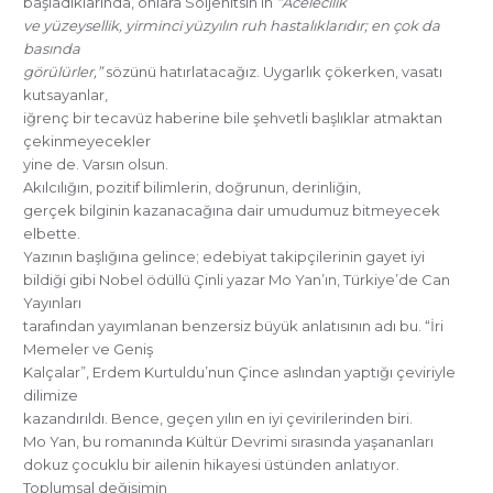
başladıklarında, onlara Soljenitsin’in
“Acelecilik
ve yüzeysellik, yirminci yüzyılın ruh hastalıklarıdır; en çok da
basında
görülürler,”
sözünü hatırlatacağız. Uygarlık çökerken, vasatı
kutsayanlar,
iğrenç bir tecavüz haberine bile şehvetli başlıklar atmaktan
çekinmeyecekler
yine de. Varsın olsun.
Akılcılığın, pozitif bilimlerin, doğrunun, derinliğin,
gerçek bilginin kazanacağına dair umudumuz bitmeyecek
elbette.
Yazının başlığına gelince; edebiyat takipçilerinin gayet iyi
bildiği gibi Nobel ödüllü Çinli yazar Mo Yan’ın, Türkiye’de Can
Yayınları
tarafından yayımlanan benzersiz büyük anlatısının adı bu. “İri
Memeler ve Geniş
Kalçalar”, Erdem Kurtuldu’nun Çince aslından yaptığı çeviriyle
dilimize
kazandırıldı. Bence, geçen yılın en iyi çevirilerinden biri.
Mo Yan, bu romanında Kültür Devrimi sırasında yaşananları
dokuz çocuklu bir ailenin hikayesi üstünden anlatıyor.
Toplumsal değişimin