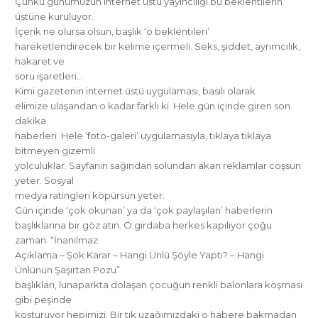
Çünkü günümüzün internet üstü yayıncılığı bu beklentilerin
üstüne kuruluyor.
İçerik ne olursa olsun, başlık ‘o beklentileri’
hareketlendirecek bir kelime içermeli. Seks, şiddet, ayrımcılık,
hakaret ve
soru işaretleri…
Kimi gazetenin internet üstü uygulaması, basılı olarak
elimize ulaşandan o kadar farklı ki. Hele gün içinde giren son
dakika
haberleri. Hele ‘foto-galeri’ uygulamasıyla, tıklaya tıklaya
bitmeyen gizemli
yolculuklar. Sayfanın sağından solundan akan reklamlar coşsun
yeter. Sosyal
medya ratingleri köpürsün yeter.
Gün içinde ‘çok okunan’ ya da ‘çok paylaşılan’ haberlerin
başlıklarına bir göz atın. O girdaba herkes kapılıyor çoğu
zaman. “İnanılmaz
Açıklama – Şok Karar – Hangi Ünlü Şöyle Yaptı? – Hangi
Ünlünün Şaşırtan Pozu”
başlıkları, lunaparkta dolaşan çocuğun renkli balonlara koşması
gibi peşinde
koşturuyor hepimizi. Bir tık uzağımızdaki o habere bakmadan