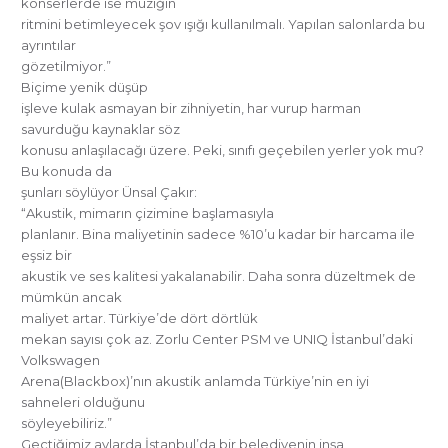
konserlerde ise müziğin
ritmini betimleyecek şov ışığı kullanılmalı. Yapılan salonlarda bu
ayrıntılar
gözetilmiyor.”
Biçime yenik düşüp
işleve kulak asmayan bir zihniyetin, har vurup harman
savurduğu kaynaklar söz
konusu anlaşılacağı üzere. Peki, sınıfı geçebilen yerler yok mu?
Bu konuda da
şunları söylüyor Ünsal Çakır:
“Akustik, mimarın çizimine başlamasıyla
planlanır. Bina maliyetinin sadece %10’u kadar bir harcama ile
eşsiz bir
akustik ve ses kalitesi yakalanabilir. Daha sonra düzeltmek de
mümkün ancak
maliyet artar. Türkiye’de dört dörtlük
mekan sayısı çok az. Zorlu Center PSM ve UNIQ İstanbul’daki
Volkswagen
Arena(Blackbox)’nın akustik anlamda Türkiye’nin en iyi
sahneleri olduğunu
söyleyebiliriz.”
Geçtiğimiz aylarda İstanbul’da bir belediyenin inşa