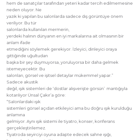
hem de sanatçılar tarafından yeteri kadar tercih edilmemesine
neden oluyor. Ne
yazık ki yapılan bu salonlarda sadece dış görüntüye önem
veriliyor. Bu tür
salonlarda kullanılan mermerin,
yerdeki halının dünyanın en iyi markalarına ait olmasının bir
anlam ifade
etmediğini söylemek gerekiyor. İzleyici, dinleyici oraya
gittiğinde uğultudan
başka bir şey duymuyorsa, yoruluyorsa bir daha gelmek
istemeyecektir. Bu
salonları, görsel ve işitsel detaylar mükemmel yapar.”
Sadece akustik
değil, ışık sistemleri de ‘dostlar alışverişte görsün’ mantığıyla
kotarılıyor Ünsal Çakır’a göre:
“Salonlardaki ışık
sistemleri görsel açıdan etkileyici ama bu doğru ışık kurulduğu
anlamına
gelmiyor. Aynı ışık sistemi ile tiyatro, konser, konferans
gerçekleştirilemez.
Tiyatroda seyirciyi oyuna adapte edecek sahne ışığı,