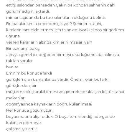
ettiği salondan bahseden Çakır, balkondan sahnenin dahi
görünmediğini aktardı,
mimari açıdan da bu tarz sıkıntıların olduğunu belirtti.
Bu paralar kimin cebinden çıkıyor? Şehirlerin tarihi,
kimlerin rant elde etmesi için talan ediliyor? İçi boş bir görkem
uğruna
verilen kararların altında kimlerin imzaları var?
Bir uzmanın bakış
açısıyla genel bir değerlendirmeyi okuduğumuzda aklımıza
takılan sorular
bunlar.
Eminim bu konuda farklı
görüşleri olan uzmanlar da vardır. Önemli olan bu farklı
görüşlerden, bir
müşterek oluşturulabilmesi ve giderek çoraklaşan kültür-sanat
mekanları
coğrafyasında kaynakların doğru kullanılması.
Her konuda gözümüzün
boyanmasına alışır olduk. O boya temizlendiğinde geride
kalanları görmeye
çalışmalıyız artık.