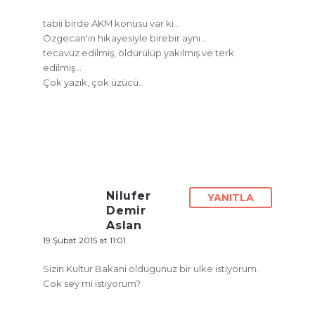
tabii birde AKM konusu var ki…
Özgecan'ın hikayesiyle birebir aynı…
tecavüz edilmiş, öldürülüp yakılmış ve terk
edilmiş…
Çok yazık, çok üzücü..
Nilufer
YANITLA
Demir
Aslan
19 Şubat 2015 at 11:01
Sizin Kultur Bakani oldugunuz bir ulke istiyorum.
Cok sey mi istiyorum?