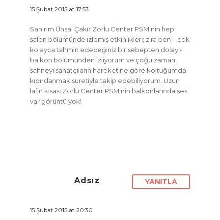
15 Şubat 2015 at 17:53
Sanırım Ünsal Çakır Zorlu Center PSM nin hep
salon bölümünde izlemiş etkinlikleri; zira ben – çok
kolayca tahmin edeceğiniz bir sebepten dolayı-
balkon bölümünden izliyorum ve çoğu zaman,
sahneyi sanatçıların hareketine göre koltuğumda
kıpırdanmak suretiyle takip edebiliyorum. Uzun
lafın kısası Zorlu Center PSM'nin balkonlarında ses
var görüntü yok!
Adsız
YANITLA
15 Şubat 2015 at 20:30