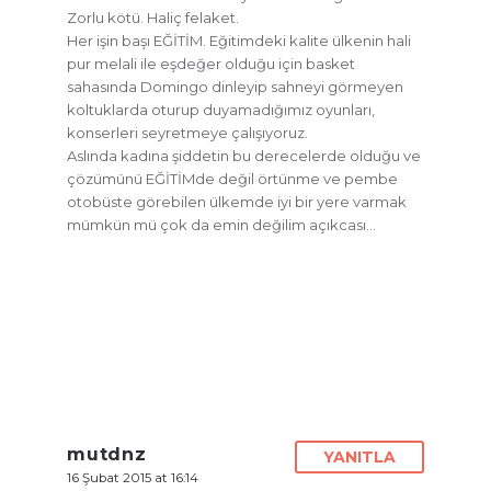
Zorlu kötü. Haliç felaket.
Her işin başı EĞİTİM. Eğitimdeki kalite ülkenin hali
pur melali ile eşdeğer olduğu için basket
sahasında Domingo dinleyip sahneyi görmeyen
koltuklarda oturup duyamadığımız oyunları,
konserleri seyretmeye çalışıyoruz.
Aslında kadına şiddetin bu derecelerde olduğu ve
çözümünü EĞİTİMde değil örtünme ve pembe
otobüste görebilen ülkemde iyi bir yere varmak
mümkün mü çok da emin değilim açıkcası…
mutdnz
YANITLA
16 Şubat 2015 at 16:14