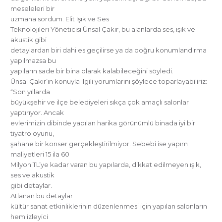
meseleleri bir
uzmana sordum. Elit Işık ve Ses
Teknolojileri Yöneticisi Ünsal Çakır, bu alanlarda ses, ışık ve
akustik gibi
detaylardan biri dahi es geçilirse ya da doğru konumlandırma
yapılmazsa bu
yapıların sade bir bina olarak kalabileceğini söyledi.
Ünsal Çakır’ın konuyla ilgili yorumlarını şöylece toparlayabiliriz:
“Son yıllarda
büyükşehir ve ilçe belediyeleri sıkça çok amaçlı salonlar
yaptırıyor. Ancak
evlerimizin dibinde yapılan harika görünümlü binada iyi bir
tiyatro oyunu,
şahane bir konser gerçekleştirilmiyor. Sebebi ise yapım
maliyetleri 15 ila 60
Milyon TL’ye kadar varan bu yapılarda, dikkat edilmeyen ışık,
ses ve akustik
gibi detaylar.
Atlanan bu detaylar
kültür sanat etkinliklerinin düzenlenmesi için yapılan salonların
hem izleyici