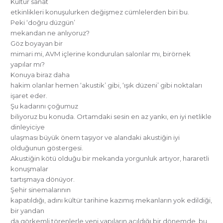
Kültür sanat
etkinlikleri konuşulurken değişmez cümlelerden biri bu.
Peki ‘doğru düzgün’
mekandan ne anlıyoruz?
Göz boyayan bir
mimari mi, AVM içlerine kondurulan salonlar mı, birörnek
yapılar mı?
Konuya biraz daha
hakim olanlar hemen ‘akustik’ gibi, ‘ışık düzeni’ gibi noktaları
işaret eder.
Şu kadarını çoğumuz
biliyoruz bu konuda. Ortamdaki sesin en az yankı, en iyi netlikle
dinleyiciye
ulaşması büyük önem taşıyor ve alandaki akustiğin iyi
olduğunun göstergesi.
Akustiğin kötü olduğu bir mekanda yorgunluk artıyor, hararetli
konuşmalar
tartışmaya dönüyor.
Şehir sinemalarının
kapatıldığı, adını kültür tarihine kazımış mekanların yok edildiği,
bir yandan
da görkemli törenlerle yeni yapıların açıldığı bir dönemde, bu