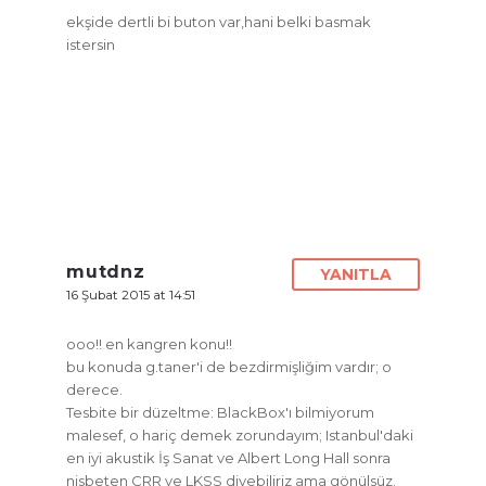
ekşide dertli bi buton var,hani belki basmak
istersin
mutdnz
YANITLA
16 Şubat 2015 at 14:51
ooo!! en kangren konu!!
bu konuda g.taner'i de bezdirmişliğim vardır; o
derece.
Tesbite bir düzeltme: BlackBox'ı bilmiyorum
malesef, o hariç demek zorundayım; Istanbul'daki
en iyi akustik İş Sanat ve Albert Long Hall sonra
nisbeten CRR ve LKSS diyebiliriz ama gönülsüz.