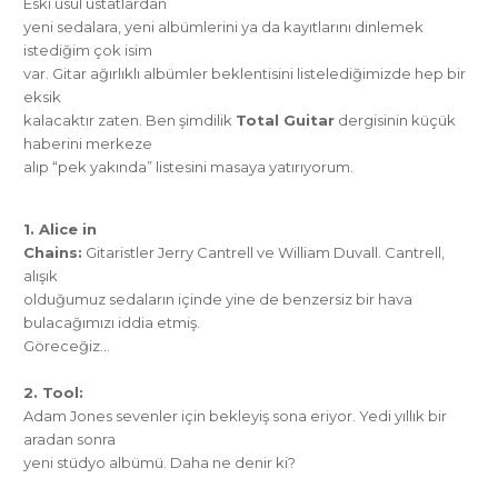
Eski usul üstatlardan
yeni sedalara, yeni albümlerini ya da kayıtlarını dinlemek
istediğim çok isim
var. Gitar ağırlıklı albümler beklentisini listelediğimizde hep bir
eksik
kalacaktır zaten. Ben şimdilik
Total Guitar
dergisinin küçük
haberini merkeze
alıp “pek yakında” listesini masaya yatırıyorum.
1. Alice in
Chains:
Gitaristler Jerry Cantrell ve William Duvall. Cantrell,
alışık
olduğumuz sedaların içinde yine de benzersiz bir hava
bulacağımızı iddia etmiş.
Göreceğiz…
2. Tool:
Adam Jones sevenler için bekleyiş sona eriyor. Yedi yıllık bir
aradan sonra
yeni stüdyo albümü. Daha ne denir ki?