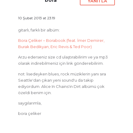
bora
YANITLA
10 Şubat 2013 at 23:19
gitarlı, farklı bir albüm:
Bora Çeliker – Borabook (feat. İmer Demirer,
Burak Bedikyan, Eric Revis & Ted Poor)
Arzu ederseniz size cd ulaştırabilirim ve ya mp3
olarak indirebilmeniz için link gönderebilirim.
not: lisedeyken blues, rock müziklerin yanı sıra
Seattle'dan çıkan yeni sound'u da takip
ediyordum. Alice In Chains'in Dirt albümü çok
özeldi benim için.
saygılarımla,
bora çeliker