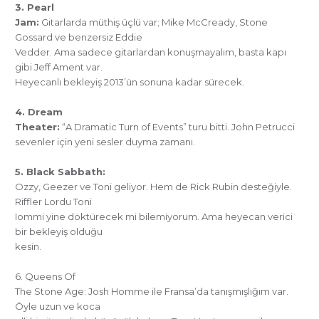
3. Pearl
Jam:
Gitarlarda müthiş üçlü var; Mike McCready, Stone
Gossard ve benzersiz Eddie
Vedder. Ama sadece gitarlardan konuşmayalım, basta kapı
gibi Jeff Ament var.
Heyecanlı bekleyiş 2013’ün sonuna kadar sürecek.
4. Dream
Theater:
“A Dramatic Turn of Events” turu bitti. John Petrucci
sevenler için yeni sesler duyma zamanı.
5. Black Sabbath:
Ozzy, Geezer ve Toni geliyor. Hem de Rick Rubin desteğiyle.
Riffler Lordu Toni
Iommi yine döktürecek mi bilemiyorum. Ama heyecan verici
bir bekleyiş olduğu
kesin.
6. Queens Of
The Stone Age: Josh Homme ile Fransa’da tanışmışlığım var.
Öyle uzun ve koca