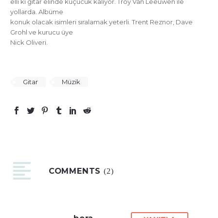
elli ki gitar elinde küçücük kalıyor. Troy Van Leeuwen ile
yollarda. Albüme
konuk olacak isimleri sıralamak yeterli. Trent Reznor, Dave
Grohl ve kurucu üye
Nick Oliveri.
Gitar
Müzik
COMMENTS
(2)