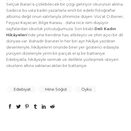
Selçuk Baran’a çizilebilecek bir çizgi getiriyor okurunun aklına.
Sadece bu usta kadın yazarlarla sınırlı bir edebi fotoğraflar
albümü değil onun satırlarıyla zihnimize düşen. Vüs’at O.Bener,
Feyyaz Kayacan, Bilge Karasu… daha nice isim düşüyor
sayfalardan okurluk yolculuğumuza. Son kitabı
Deli Kadın
Hikâyeleri
’nde yine kendine has, etkileyici ve zihin açıcı bir dil
dünyası var. Bahadır Baruter’in her biri ayrı hikâye yazdıran
desenleriyle, hikâyelerin önünde birer yer gösterici edasıyla
yürüyen dizeleriyle yirmi bir parçalı el işi bir battaniye.
Edebiyatla, hikâyeyle ısınmak ve delilikle yüzleşmek isteyen
okurların altına saklanacakları bir battaniye.
Edebiyat
Mine Söğüt
Öykü