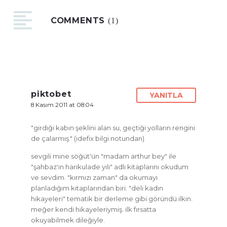
COMMENTS
(1)
piktobet
YANITLA
8 Kasım 2011 at 08:04
"girdiği kabın şeklini alan su, geçtiği yolların rengini
de çalarmış." (idefix bilgi notundan)
sevgili mine söğüt'ün "madam arthur bey" ile
"şahbaz'ın harikulade yılı" adlı kitaplarını okudum
ve sevdim. "kırmızı zaman" da okumayı
planladığım kitaplarından biri. "deli kadın
hikayeleri" tematik bir derleme gibi göründü ilkin.
meğer kendi hikayeleriymiş. ilk fırsatta
okuyabilmek dileğiyle.