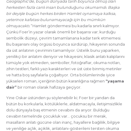
Geographic’de, bugün dünyada tarih boyunca ölmüş olan
herkesten fazla canlı insan bulunduğunu okumamdı. Başka
bir deyişle bugün herkes birden Hamlet oynamaya kalksa,
yeterince kafatası bulunamayacağı için bu mümkün
olmayacaktı.”
Hamlet göndermesi bu kadarla sınırlı kalmıyor.
Çünkü Foer’in yazar olarak önemli bir başarısı var; kurduğu
sembolik düzeyi, çevrim tamamlanana kadar terk etmemesi.
Bu başarısını olay örgüsü boyunca sürdürüp, hikayenin sonunda
da üst anlatının çevrimini tamamlıyor. Üstelik bunu yaparken,
yenilikçi bir anlatım deniyor ve hikayesini, klasik anlatı kalıplarını
tümüyle yok etmeden, semboller, fotoğraflar, okuma notları,
zihin testleri, farklı yazı karakterleri ve üst üste binmiş metinler
ve hatta boş sayfalarla çoğaltıyor. Orta bölümlerinde iyice
yükselen roman, içeriğinin bütün karanlığına rağmen
“yaşama
dair”
bir roman olarak hafızaya geçiyor.
Yine Oskar üstünden şu söylenebilir ki; Foer bir yandan da
bütün bu korkularla, kötülüklerle, aldatmacayla, iletişimsizlikle
dolu dünyayla baş etmenin cevabını da arıyor. Bulduğu
cevabın temelinde çocukluk var… çocuksu bir merak,
masalların anlatı gücüne olan inanç, hayallere bağlılık, bilgiye
ve yeniliğe açlık, açıklık, anlatılanı-gösterileni tersten okuma