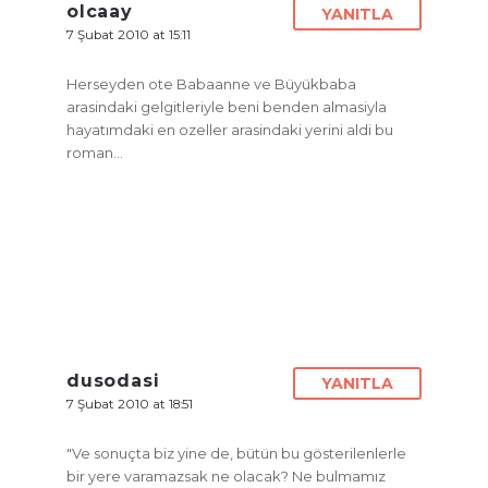
olcaay
YANITLA
7 Şubat 2010 at 15:11
Herseyden ote Babaanne ve Büyükbaba
arasindaki gelgitleriyle beni benden almasiyla
hayatımdaki en ozeller arasindaki yerini aldi bu
roman…
dusodasi
YANITLA
7 Şubat 2010 at 18:51
"Ve sonuçta biz yine de, bütün bu gösterilenlerle
bir yere varamazsak ne olacak? Ne bulmamız