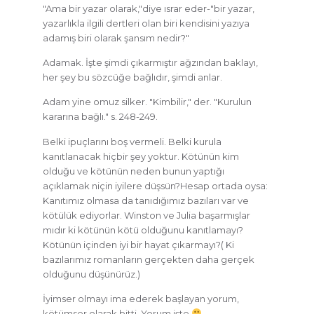
"Ama bir yazar olarak,"diye ısrar eder-"bir yazar,
yazarlıkla ilgili dertleri olan biri kendisini yazıya
adamış biri olarak şansım nedir?"
Adamak. İşte şimdi çıkarmıştır ağzından baklayı,
her şey bu sözcüğe bağlıdır, şimdi anlar.
Adam yine omuz silker. "Kimbilir," der. "Kurulun
kararına bağlı." s. 248-249.
Belki ipuçlarını boş vermeli. Belki kurula
kanıtlanacak hiçbir şey yoktur. Kötünün kim
olduğu ve kötünün neden bunun yaptığı
açıklamak niçin iyilere düşsün?Hesap ortada oysa:
Kanıtımız olmasa da tanıdığımız bazıları var ve
kötülük ediyorlar. Winston ve Julia başarmışlar
mıdır ki kötünün kötü olduğunu kanıtlamayı?
Kötünün içinden iyi bir hayat çıkarmayı?( Ki
bazılarımız romanların gerçekten daha gerçek
olduğunu düşünürüz.)
İyimser olmayı ima ederek başlayan yorum,
kötümser olarak bitti. Yorum işte