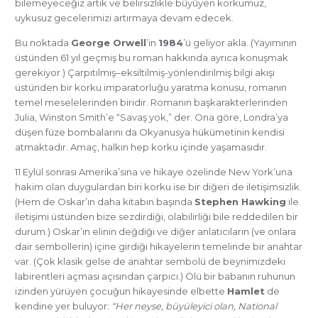
bilemeyeceğiz artık ve belirsizlikle büyüyen korkumuz,
uykusuz gecelerimizi artırmaya devam edecek.
Bu noktada
George Orwell
’in
1984
’ü geliyor akla. (Yayımının
üstünden 61 yıl geçmiş bu roman hakkında ayrıca konuşmak
gerekiyor.) Çarpıtılmış–eksiltilmiş-yönlendirilmiş bilgi akışı
üstünden bir korku imparatorluğu yaratma konusu, romanın
temel meselelerinden biridir. Romanın başkarakterlerinden
Julia, Winston Smith’e “Savaş yok,” der. Ona göre, Londra’ya
düşen füze bombalarını da Okyanusya hükümetinin kendisi
atmaktadır. Amaç, halkın hep korku içinde yaşamasıdır.
11 Eylül sonrası Amerika’sına ve hikaye özelinde New York’una
hakim olan duygulardan biri korku ise bir diğeri de iletişimsizlik.
(Hem de Oskar’ın daha kitabın başında
Stephen Hawking
ile
iletişimi üstünden bize sezdirdiği, olabilirliği bile reddedilen bir
durum.) Oskar’ın elinin değdiği ve diğer anlatıcıların (ve onlara
dair sembollerin) içine girdiği hikayelerin temelinde bir anahtar
var. (Çok klasik gelse de anahtar sembolü de beynimizdeki
labirentleri açması açısından çarpıcı.) Ölü bir babanın ruhunun
izinden yürüyen çocuğun hikayesinde elbette
Hamlet
de
kendine yer buluyor:
“Her neyse, büyüleyici olan, National