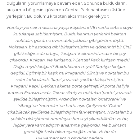
bulgularını yorumlamaya devam eder. Sonunda bulduklarını,
araştırma bölgesini gösteren Central Park haritasının üstüne
yerleştirir. Bu bölümü kitaptan aktarmak gerekiyor:
Haritayı yemek masasına yayıp köşelerini V8 marka sebze suyu
kutularıyla sabitlemiştim. Bulduklarımın yerlerini belirten
noktalar, gözüme evrendeki yıldızlar gibi görünmüştü.
Noktaları, bir astrolog gibi birleştirmiştim ve gözlerinizi bir Çinli
gibi kıstığınızda ortaya, ‘kırılgan’ kelimesini andırır bir şey
çıkıyordu. Kırılgan. Ne kırılgandı? Central Park kırılgan mıydı?
Doğa mıydı kırılgan? Bulduklarım mıydı? Raptiye kırılgan
değildi. Eğilmiş bir kaşık mı kırılgandı? Silmiş ve noktaları bu
sefer farklı olarak, ‘kapı’ yazacak şekilde birleştirmiştim.
Kırılgan? Kapı? Derken aklıma porte gelmişti ki porte haliyle
kapının Fransızcasıdır. Tekrar silmiş ve noktaları ‘porte’ yazacak
şekilde birleştirmiştim. Ardından noktaları ‘ornitorenk’ ve
‘siborg’ ve ‘memeler’ ve hatta aşırı Çinliyseniz ‘Oskar’
çıkabilecek şekillerde birleştirdiğimi fark etmiştim. Noktaları bu
şekilde birleştirerek neredeyse her şeyi çıkarabilirdim ve bu,
hiçbir yere varmadığım anlamına geliyordu. Ne bulmam
gerektiğini asla bilemeyeceğim artık. Ve bu da
uyuyamamamın bir diğer nedeni.