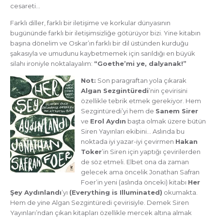
cesareti…
Farklı diller, farklı bir iletişime ve korkular dünyasının
bugününde farklı bir iletişimsizliğe götürüyor bizi. Yine kitabın
başına dönelim ve Oskar’ın farklı bir dil üstünden kurduğu
şakasıyla ve umudunu kaybetmemek için sarıldığı en büyük
silahı ironiyle noktalayalım:
“Goethe’mi ye, dalyanak!”
Not:
Son paragraftan yola çıkarak
Algan Sezgintüredi
’nin çevirisini
özellikle tebrik etmek gerekiyor. Hem
Sezgintüredi’yi hem de
Sanem Sirer
ve
Erol Aydın
başta olmak üzere bütün
Siren Yayınları ekibini… Aslında bu
noktada iyi yazar-iyi çevirmen
Hakan
Toker
’in Siren için yaptığı çevirilerden
de söz etmeli. Elbet ona da zaman
gelecek ama öncelik Jonathan Safran
Foer’in yeni (aslında önceki) kitabı
Her
Şey Aydınlandı
’yı
(Everything is Illuminated)
okumakta.
Hem de yine Algan Sezgintüredi çevirisiyle. Demek Siren
Yayınları’ndan çıkan kitapları özellikle mercek altına almak