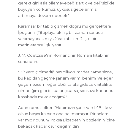
gerektiğini asla bilemeyeceğiz artık ve belirsizlikle
büyüyen korkumuz, uykusuz gecelerimizi
artırmaya devam edecek."
Karamsar bir tablo çizmek doğru mu gerçekten?
İpuçlarını (?)toplayarak hiç bir zaman sonuca
varamayacak mıyız? Varılabilir mi? İşte bir
metinlerarası ilişki yanıtı:
J. M. Coetzsee'nin Romancının Romanı kitabının
sonundan:
"Bir yargıç olmadığınızı biliyorum,"der. "Ama sizce,
bu kapıdan geçme şansım var mı benim? Ve eğer
geçemezsem, eğer öbür tarafa gidecek nitelikte
olmadığım gibi bir karar çıkarsa, sonsuza kadar bu
kasabada mı kalacağım?"
Adam omuz silker. "Hepimizin şansı vardır"Bir kez
olsun başını kaldırıp ona bakmamıştır. Bir anlamı
var mıdır bunun? Yoksa Elizabeth'in gözlerinin içine
bakacak kadar csur değil midir?