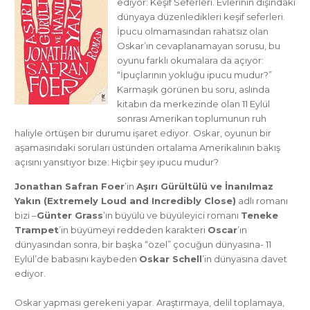
ediyor: Keşif Seferleri. Evlerinin dışındaki
dünyaya düzenledikleri keşif seferleri.
İpucu olmamasından rahatsız olan
Oskar’ın cevaplanamayan sorusu, bu
oyunu farklı okumalara da açıyor:
“İpuçlarının yokluğu ipucu mudur?”
Karmaşık görünen bu soru, aslında
kitabın da merkezinde olan 11 Eylül
sonrası Amerikan toplumunun ruh
haliyle örtüşen bir durumu işaret ediyor. Oskar, oyunun bir
aşamasındaki soruları üstünden ortalama Amerikalının bakış
açısını yansıtıyor bize: Hiçbir şey ipucu mudur?
Jonathan Safran Foer
’in
Aşırı Gürültülü ve İnanılmaz
Yakın (Extremely Loud and Incredibly Close)
adlı romanı
bizi –
Günter Grass
’ın büyülü ve büyüleyici romanı
Teneke
Trampet
’in büyümeyi reddeden karakteri
Oscar
’ın
dünyasından sonra, bir başka “özel” çocuğun dünyasına- 11
Eylül’de babasını kaybeden
Oskar Schell
’in dünyasına davet
ediyor.
Oskar yapması gerekeni yapar. Araştırmaya, delil toplamaya,