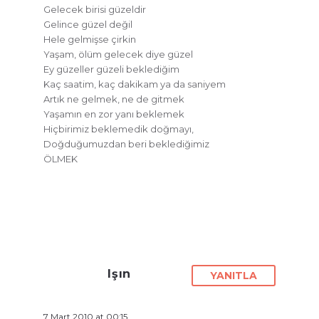
Gelecek birisi güzeldir
Gelince güzel değil
Hele gelmişse çirkin
Yaşam, ölüm gelecek diye güzel
Ey güzeller güzeli beklediğim
Kaç saatim, kaç dakikam ya da saniyem
Artık ne gelmek, ne de gitmek
Yaşamın en zor yanı beklemek
Hiçbirimiz beklemedik doğmayı,
Doğduğumuzdan beri beklediğimiz
ÖLMEK
Işın
YANITLA
7 Mart 2010 at 00:15