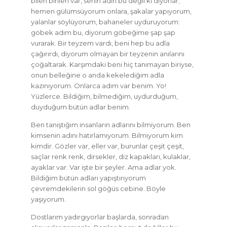
bilen birileri var, senin adın bu değil ki diyorlar;
hemen gülümsüyorum onlara, şakalar yapıyorum,
yalanlar söylüyorum, bahaneler uyduruyorum:
göbek adım bu, diyorum göbeğime şap şap
vurarak. Bir teyzem vardı, beni hep bu adla
çağırırdı, diyorum olmayan bir teyzenin anılarını
çoğaltarak. Karşımdaki beni hiç tanımayan biriyse,
onun belleğine o anda kekelediğim adla
kazınıyorum. Onlarca adım var benim. Yo!
Yüzlerce. Bildiğim, bilmediğim, uydurduğum,
duyduğum bütün adlar benim.
Ben tanıştığım insanların adlarını bilmiyorum. Ben
kimsenin adını hatırlamıyorum. Bilmiyorum kim
kimdir. Gözler var, eller var, burunlar çeşit çeşit,
saçlar renk renk, dirsekler, diz kapakları, kulaklar,
ayaklar var. Var işte bir şeyler. Ama adlar yok.
Bildiğim bütün adları yapıştırıyorum
çevremdekilerin sol göğüs cebine. Böyle
yaşıyorum.
Dostlarım yadırgıyorlar başlarda, sonradan