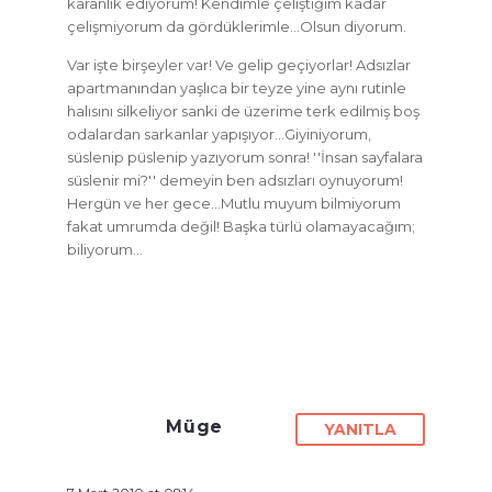
karanlık ediyorum! Kendimle çeliştiğim kadar
çelişmiyorum da gördüklerimle…Olsun diyorum.
Var işte birşeyler var! Ve gelip geçiyorlar! Adsızlar
apartmanından yaşlıca bir teyze yine aynı rutinle
halısını silkeliyor sanki de üzerime terk edilmiş boş
odalardan sarkanlar yapışıyor…Giyiniyorum,
süslenip püslenip yazıyorum sonra! ''İnsan sayfalara
süslenir mi?'' demeyin ben adsızları oynuyorum!
Hergün ve her gece…Mutlu muyum bilmiyorum
fakat umrumda değil! Başka türlü olamayacağım;
biliyorum…
Müge
YANITLA