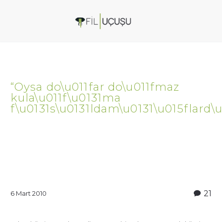
“Oysa do\u011far do\u011fmaz
kula\u011f\u0131ma
f\u0131s\u0131ldam\u0131\u015flard\u
21
6 Mart 2010