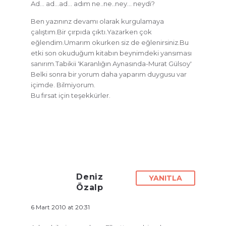
Ad… ad…ad… adım ne..ne..ney… neydi?
Ben yazınınz devamı olarak kurgulamaya
çalıştım.Bir çırpıda çıktı.Yazarken çok
eğlendim.Umarım okurken siz de eğlenirsiniz.Bu
etki son okuduğum kitabın beynimdeki yansıması
sanırım.Tabikii 'Karanlığın Aynasında-Murat Gülsoy'
Belki sonra bir yorum daha yaparım duygusu var
içimde. Bilmiyorum.
Bu fırsat için teşekkürler.
Deniz
YANITLA
Özalp
6 Mart 2010 at 20:31