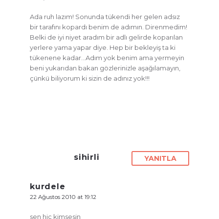
Ada ruh lazım! Sonunda tükendi her gelen adsız
bir tarafını kopardı benim de adımın. Direnmedim!
Belki de iyi niyet aradım bir adlı gelirde koparılan
yerlere yama yapar diye. Hep bir bekleyiş ta ki
tükenene kadar…Adım yok benim ama yermeyin
beni yukarıdan bakan gözlerinizle aşağılamayın,
çünkü biliyorum ki sizin de adınız yok!!!
sihirli
YANITLA
kurdele
22 Ağustos 2010 at 19:12
sen hiç kimsesin