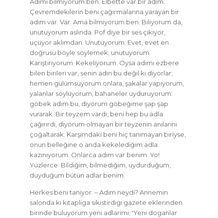
Adımı bilmiyorum ben. Elbette var bir adım.
Çevremdekilerin beni çağırmalarına yarayan bir
adım var. Var. Ama bilmiyorum ben. Biliyorum da,
unutuyorum aslında. Pof diye bir ses çıkıyor,
uçuyor aklımdan. Unutuyorum. Evet, evet en
doğrusu böyle söylemek; unutuyorum.
Karıştırıyorum. Kekeliyorum. Oysa adımı ezbere
bilen birileri var, senin adın bu değil ki diyorlar;
hemen gülümsüyorum onlara, şakalar yapıyorum,
yalanlar söylüyorum, bahaneler uyduruyorum:
göbek adım bu, diyorum göbeğime şap şap
vurarak. Bir teyzem vardı, beni hep bu adla
çağırırdı, diyorum olmayan bir teyzenin anılarını
çoğaltarak. Karşımdaki beni hiç tanımayan biriyse,
onun belleğine o anda kekelediğim adla
kazınıyorum. Onlarca adım var benim. Yo!
Yüzlerce. Bildiğim, bilmediğim, uydurduğum,
duyduğum bütün adlar benim.
Herkes beni taniyor: – Adim neydi? Annemin
salonda ki kitapliga sikistirdigi gazete eklerinden
birinde buluyorum yeni adlarimi; 'Yeni doganlar