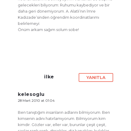
gelecekleri biliyorum: Ruhumu kaybediyor ve bir
daha geri dönemiyorum. A. Alatlı’nın İmre
Kadızade’sinden öğrendim koordinatlarımı
belirlemeyi:
Önüm arkam sağım solum sobe!
ilke
YANITLA
kelesoglu
28 Mart 2010 at 01:04
Ben tanıştığım insanların adlarını bilmiyorum. Ben
kimsenin adını hatırlamıyorum. Bilmiyorum kim
kimdir. Gözler var, eller var, burunlar çeşit çeşit,
saçlar renk renk, dirsekler, diz kapakları, kulaklar,