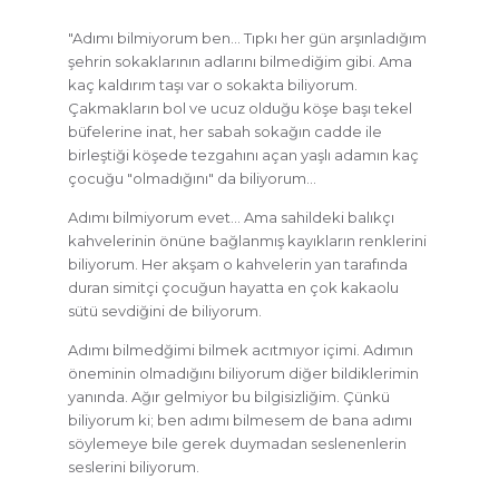
"Adımı bilmiyorum ben… Tıpkı her gün arşınladığım
şehrin sokaklarının adlarını bilmediğim gibi. Ama
kaç kaldırım taşı var o sokakta biliyorum.
Çakmakların bol ve ucuz olduğu köşe başı tekel
büfelerine inat, her sabah sokağın cadde ile
birleştiği köşede tezgahını açan yaşlı adamın kaç
çocuğu "olmadığını" da biliyorum…
Adımı bilmiyorum evet… Ama sahildeki balıkçı
kahvelerinin önüne bağlanmış kayıkların renklerini
biliyorum. Her akşam o kahvelerin yan tarafında
duran simitçi çocuğun hayatta en çok kakaolu
sütü sevdiğini de biliyorum.
Adımı bilmedğimi bilmek acıtmıyor içimi. Adımın
öneminin olmadığını biliyorum diğer bildiklerimin
yanında. Ağır gelmiyor bu bilgisizliğim. Çünkü
biliyorum ki; ben adımı bilmesem de bana adımı
söylemeye bile gerek duymadan seslenenlerin
seslerini biliyorum.