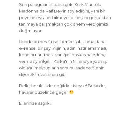
Son paragrafınız, daha çok, Kürk Mantolu
Madonna'da Raif Bey'in söylediğini, yani bir
peynirin evsafını bilmeye, bir insanı gerçekten
tanımaya çalışmaktan çok önem verdiğimizi
doğruluyor.
İlkinde ki mevzu ise, bence şahsi ama daha
evrensel bir şey: Kişinin, adını hatırlamaması,
kendini unutması, varlığını başkasına ödünç
vermesiyle ilgili… Kafka'nın Milena'ya yazmış
olduğu mektupların sonunu sadece 'Senin'
diyerek imzalaması gibi.
Belki, her ikisi de değildir… Neyse! Belki de,
havalar düzelince geçer
Ellerinize sağlık!