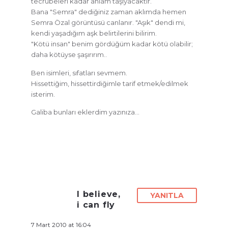
tecrübeleri kadar anlam taşıyacaktır.
Bana "Semra" dediğiniz zaman aklımda hemen
Semra Özal görüntüsü canlanır. "Aşık" dendi mi,
kendi yaşadığım aşk belirtilerini bilirim.
"Kötü insan" benim gördüğüm kadar kötü olabilir;
daha kötüyse şaşırırım..
Ben isimleri, sıfatları sevmem.
Hissettiğim, hissettirdiğimle tarif etmek/edilmek
isterim.
Galiba bunları eklerdim yazınıza…
I believe,
YANITLA
i can fly
7 Mart 2010 at 16:04