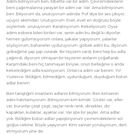
Adımı bilmiyorum ben. Elbette var bir adım. Çevremdekilerin
beni çağırmalarına yarayan bir adım var. Var. Ama bilmiyorum
ben. Biliyorum da, unutuyorum aslında. Pof diye bir ses çıkıyor,
uçuyor aklımdan. Unutuyorum. Evet, evet en doğrusu böyle
söylemek; unutuyorum. Karıştırıyorum. Kekeliyorum. Oysa
adımı ezbere bilen birileri var, senin adın bu değil ki diyorlar;
hemen gülümsüyorum onlara, şakalar yapıyorum, yalanlar
söylüyorum, bahaneler uyduruyorum: göbek adım bu, diyorum
göbeğime şap şap vurarak. Bir teyzem vardı, beni hep bu adla
çağırırdı, diyorum olmayan bir teyzenin anılarını çoğaltarak.
Karşımdaki beni hiç tanımayan biriyse, onun belleğine o anda
kekelediğim adla kazınıyorum. Onlarca adım var benim. Yo!
Yüzlerce. Bildiğim, bilmediğim, uydurduğum, duyduğum bütün
adlar benim.
Ben tanıştığım insanların adlarını bilmiyorum. Ben kimsenin
adını hatırlamıyorum. Bilmiyorum kim kimdir. Gözler var, eller
var, burunlar çeşit çeşit, saçlar renk renk, dirsekler, diz
kapakları, kulaklar, ayaklar var. Var işte bir şeyler. Ama adlar
yok. Bildiğim bütün adları yapıştırıyorum çevremdekilerin sol
göğüs cebine. Böyle yaşıyorum. Kimi zaman yoruluyorum, dert
etmiyorum yine de.