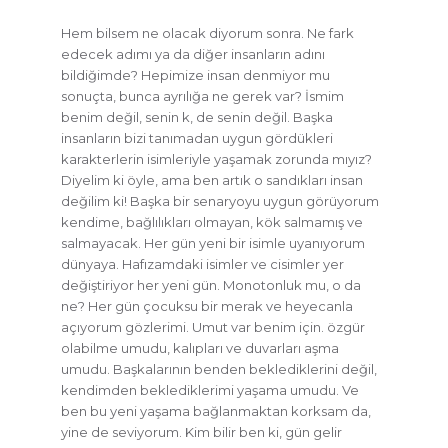
Hem bilsem ne olacak diyorum sonra. Ne fark
edecek adımı ya da diğer insanların adını
bildiğimde? Hepimize insan denmiyor mu
sonuçta, bunca ayrılığa ne gerek var? İsmim
benim değil, senin k, de senin değil. Başka
insanların bizi tanımadan uygun gördükleri
karakterlerin isimleriyle yaşamak zorunda mıyız?
Diyelim ki öyle, ama ben artık o sandıkları insan
değilim ki! Başka bir senaryoyu uygun görüyorum
kendime, bağlılıkları olmayan, kök salmamış ve
salmayacak. Her gün yeni bir isimle uyanıyorum
dünyaya. Hafızamdaki isimler ve cisimler yer
değiştiriyor her yeni gün. Monotonluk mu, o da
ne? Her gün çocuksu bir merak ve heyecanla
açıyorum gözlerimi. Umut var benim için. özgür
olabilme umudu, kalıpları ve duvarları aşma
umudu. Başkalarının benden beklediklerini değil,
kendimden beklediklerimi yaşama umudu. Ve
ben bu yeni yaşama bağlanmaktan korksam da,
yine de seviyorum. Kim bilir ben ki, gün gelir