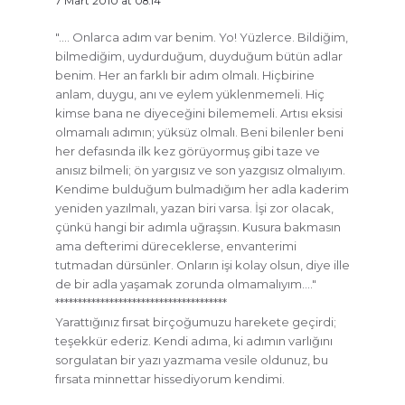
7 Mart 2010 at 08:14
"…. Onlarca adım var benim. Yo! Yüzlerce. Bildiğim,
bilmediğim, uydurduğum, duyduğum bütün adlar
benim. Her an farklı bir adım olmalı. Hiçbirine
anlam, duygu, anı ve eylem yüklenmemeli. Hiç
kimse bana ne diyeceğini bilememeli. Artısı eksisi
olmamalı adımın; yüksüz olmalı. Beni bilenler beni
her defasında ilk kez görüyormuş gibi taze ve
anısız bilmeli; ön yargısız ve son yazgısız olmalıyım.
Kendime bulduğum bulmadığım her adla kaderim
yeniden yazılmalı, yazan biri varsa. İşi zor olacak,
çünkü hangi bir adımla uğraşsın. Kusura bakmasın
ama defterimi düreceklerse, envanterimi
tutmadan dürsünler. Onların işi kolay olsun, diye ille
de bir adla yaşamak zorunda olmamalıyım…."
**************************************
Yarattığınız fırsat birçoğumuzu harekete geçirdi;
teşekkür ederiz. Kendi adıma, ki adımın varlığını
sorgulatan bir yazı yazmama vesile oldunuz, bu
fırsata minnettar hissediyorum kendimi.