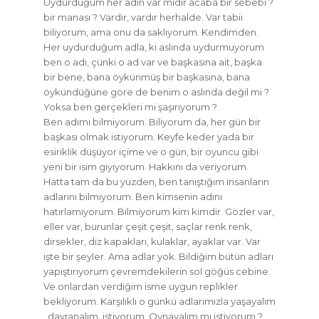
Uydurduğum her adın var mıdır acaba bir sebebi ?
bir manası ? Vardır, vardır herhalde. Var tabii
biliyorum, ama onu da saklıyorum. Kendimden.
Her uydurduğum adla, ki aslında uydurmuyorum
ben o adı, çünki o ad var ve başkasına ait, başka
bir bene, bana öykünmüş bir başkasına, bana
öykündüğüne göre de benim o aslında değil mi ?
Yoksa ben gerçekleri mi şaşırıyorum ?
Ben adımı bilmiyorum. Biliyorum da, her gün bir
başkası olmak istiyorum. Keyfe keder yada bir
esiriklik düşüyor içime ve o gün, bir oyuncu gibi
yeni bir isim giyiyorum. Hakkını da veriyorum.
Hatta tam da bu yüzden, ben tanıştığım insanların
adlarını bilmiyorum. Ben kimsenin adını
hatırlamıyorum. Bilmiyorum kim kimdir. Gözler var,
eller var, burunlar çeşit çeşit, saçlar renk renk,
dirsekler, diz kapakları, kulaklar, ayaklar var. Var
işte bir şeyler. Ama adlar yok. Bildiğim bütün adları
yapıştırıyorum çevremdekilerin sol göğüs cebine.
Ve onlardan verdiğim isme uygun replikler
bekliyorum. Karşılıklı o günkü adlarımızla yaşayalım
, davranalım, istiyorum. Oynayalım mı istiyorum ?