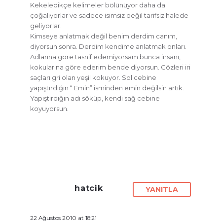
Kekeledikçe kelimeler bölünüyor daha da
çoğalıyorlar ve sadece isimsiz değil tarifsiz halede
geliyorlar.
Kimseye anlatmak değil benim derdim canım,
diyorsun sonra. Derdim kendime anlatmak onları.
Adlarına göre tasnif edemiyorsam bunca insanı,
kokularına göre ederim bende diyorsun. Gözleri iri
saçları gri olan yeşil kokuyor. Sol cebine
yapıştırdığın “ Emin” isminden emin değilsin artık.
Yapıştırdığın adı söküp, kendi sağ cebine
koyuyorsun.
hatcik
YANITLA
22 Ağustos 2010 at 18:21