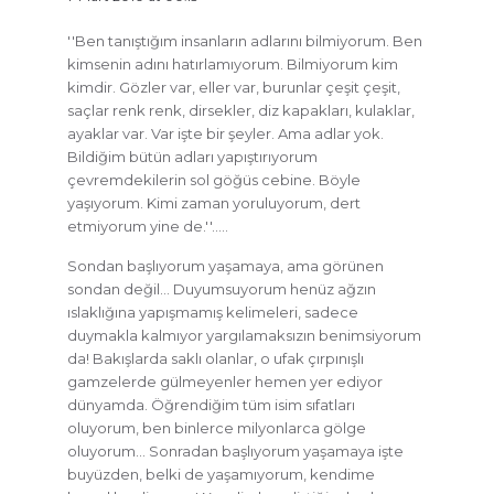
''Ben tanıştığım insanların adlarını bilmiyorum. Ben
kimsenin adını hatırlamıyorum. Bilmiyorum kim
kimdir. Gözler var, eller var, burunlar çeşit çeşit,
saçlar renk renk, dirsekler, diz kapakları, kulaklar,
ayaklar var. Var işte bir şeyler. Ama adlar yok.
Bildiğim bütün adları yapıştırıyorum
çevremdekilerin sol göğüs cebine. Böyle
yaşıyorum. Kimi zaman yoruluyorum, dert
etmiyorum yine de.''…..
Sondan başlıyorum yaşamaya, ama görünen
sondan değil… Duyumsuyorum henüz ağzın
ıslaklığına yapışmamış kelimeleri, sadece
duymakla kalmıyor yargılamaksızın benimsiyorum
da! Bakışlarda saklı olanlar, o ufak çırpınışlı
gamzelerde gülmeyenler hemen yer ediyor
dünyamda. Öğrendiğim tüm isim sıfatları
oluyorum, ben binlerce milyonlarca gölge
oluyorum… Sonradan başlıyorum yaşamaya işte
buyüzden, belki de yaşamıyorum, kendime