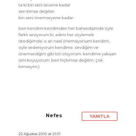
ta ki biri seni sevene kadar
sen kimse değilsin
biri seni önemseyene kadar.
ben kendimi kendimden her bahsedişimde öyle
farklı seviyorum ki, adımı her söylemek
istediğimde; o an nasıl önemsiyorsam kendimi,
oyle sesleniyorum kendime. sevdiğim ve
önemsediğim gibi biri oluyorum. kendime yakışan
ismi koyuyorum. ben hiçkimse değilim; çok
kimseyim;)
Nefes
YANITLA
22 Ağustos 2010 at 21:01