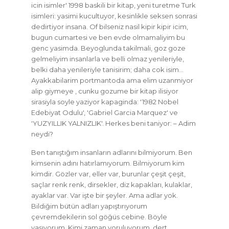
icin isimler' 1998 baskili bir kitap, yeni turetme Turk
isimleri: yasimi kucultuyor, kesinlikle seksen sonrasi
dedirtiyor insana. Of bilseniz nasil kipir kipir icim,
bugun cumartesi ve ben evde olmamaliyim bu
genc yasimda. Beyoglunda takilmali, goz goze
gelmeliyim insanlarla ve belli olmaz yenileriyle,
belki daha yenileriyle tanisirim; daha cok isim…
Ayakkabilarim portmantoda ama elim uzanmiyor
alip giymeye , cunku gozume bir kitap ilisiyor
sirasiyla soyle yaziyor kapaginda: '1982 Nobel
Edebiyat Odulu', 'Gabriel Garcia Marquez' ve
'YUZYILLIK YALNIZLIK'. Herkes beni taniyor: – Adim
neydi?
Ben tanıştığım insanların adlarını bilmiyorum. Ben
kimsenin adını hatırlamıyorum. Bilmiyorum kim
kimdir. Gözler var, eller var, burunlar çeşit çeşit,
saçlar renk renk, dirsekler, diz kapakları, kulaklar,
ayaklar var. Var işte bir şeyler. Ama adlar yok.
Bildiğim bütün adları yapıştırıyorum
çevremdekilerin sol göğüs cebine. Böyle
yaşıyorum. Kimi zaman yoruluyorum, dert