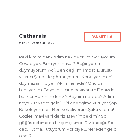
Catharsis
YANITLA
6 Mart 2010 at 16:27
Peki kimim ben? Adım ne? diyorum. Soruyorum.
Cevap yok. Bilmiyor musun? Bağırıyorum
duymuyorum. Adi! Ben değilim. İmdat! Dürüst-
yalancı.Şimdi de görmüyorum. Korkuyorum. Ya!
duymazsam diye… Aklım nerede? Onu da
bilmiyorum. Beynimin içine bakıyorum.Denizde
balıklar.Bu kimin denizi? Beynim nerede? Adım
neydi? Teyzem geldi. Biri göbeğime vuruyor.Şap!
Kekeleyenin eli. Ben kekeliyorum.Şaka yapma!
Gözleri mavi yani deniz. Beynimdeki mi? Sol
göğüs cebimden bir şey çıkıyor. Diz kapağı. Sol
cep. Tutma! Tutuyorum.Pof diye … Nereden geldi
o ses?