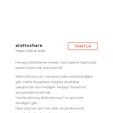
alottoshare
YANITLA
7 Mart 2010 at 10:50
Herşeyi etiketleme merakı olan kişilere hep böyle
şeyler söylemek istemişimdir…
Adımı bilmiyorum; kimsenin adını da bilmediğim
gibi. Hatta duygulara, olaylara da sıfatlar
yakıştırmak istemediğim, herşeyi "hissetme"
seviyesinde bırakmak,
"isimlendirmeyi /etiketlemeyi" es geçmek
istediğim gibi..
Nasıl olsa her isim, her sıfat, duyanda kendi