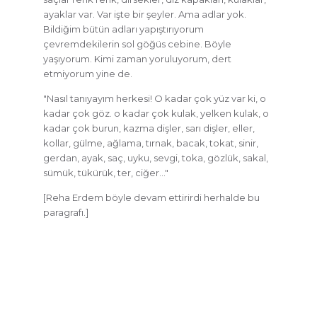
ayaklar var. Var işte bir şeyler. Ama adlar yok.
Bildiğim bütün adları yapıştırıyorum
çevremdekilerin sol göğüs cebine. Böyle
yaşıyorum. Kimi zaman yoruluyorum, dert
etmiyorum yine de.
"Nasıl tanıyayım herkesi! O kadar çok yüz var ki, o
kadar çok göz. o kadar çok kulak, yelken kulak, o
kadar çok burun, kazma dişler, sarı dişler, eller,
kollar, gülme, ağlama, tırnak, bacak, tokat, sinir,
gerdan, ayak, saç, uyku, sevgi, toka, gözlük, sakal,
sümük, tükürük, ter, ciğer…"
[Reha Erdem böyle devam ettirirdi herhalde bu
paragrafı.]