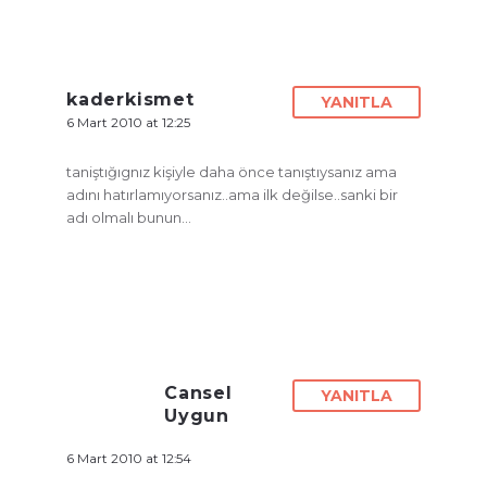
kaderkismet
YANITLA
6 Mart 2010 at 12:25
taniştığıgnız kişiyle daha önce tanıştıysanız ama
adını hatırlamıyorsanız..ama ilk değilse..sanki bir
adı olmalı bunun…
Cansel
YANITLA
Uygun
6 Mart 2010 at 12:54