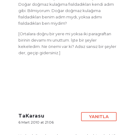
Doğar doğmaz kulağıma fısıldadıkları kendi adım
gibi. Bilmiyorum. Doğar doğmaz kulağıma
fısıldadıkları benim adım mıydı, yoksa adımı
fısıldadıkları ben miydim?
[Ortalara doğru bir yere mi yoksa iki paragraftan
birinin devamı mı unuttum. İşte bir şeyler
kekeledim. Ne önemi var ki? Adsız sansız bir şeyler
der, geçip gidersiniz.]
TaKarasu
YANITLA
6 Mart 2010 at 21:06