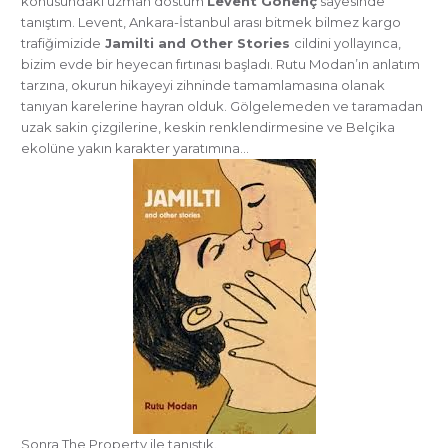
konusundaki uzman dostum
Levent Gönenç
sayesinde
tanıştım. Levent, Ankara-İstanbul arası bitmek bilmez kargo
trafiğimizide
Jamilti and Other Stories
cildini yollayınca,
bizim evde bir heyecan fırtınası başladı. Rutu Modan’ın anlatım
tarzına, okurun hikayeyi zihninde tamamlamasına olanak
tanıyan karelerine hayran olduk. Gölgelemeden ve taramadan
uzak sakin çizgilerine, keskin renklendirmesine ve Belçika
ekolüne yakın karakter yaratımına…
Sonra The Property ile tanıştık.