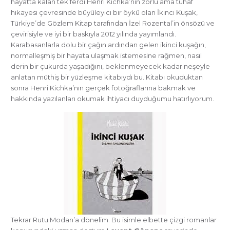
hayatta kalan tek ferdi Henri Kichka’nın zorlu ama tuhaf
hikayesi çevresinde büyüleyici bir öykü olan İkinci Kuşak,
Türkiye’de Gözlem Kitap tarafından İzel Rozental’in önsözü ve
çevirisiyle ve iyi bir baskıyla 2012 yılında yayımlandı.
Karabasanlarla dolu bir çağın ardından gelen ikinci kuşağın,
normalleşmiş bir hayata ulaşmak istemesine rağmen, nasıl
derin bir çukurda yaşadığını, beklenmeyecek kadar neşeyle
anlatan müthiş bir yüzleşme kitabıydı bu. Kitabı okuduktan
sonra Henri Kichka’nın gerçek fotoğraflarına bakmak ve
hakkında yazılanları okumak ihtiyacı duyduğumu hatırlıyorum.
Tekrar Rutu Modan’a dönelim. Bu isimle elbette çizgi romanlar