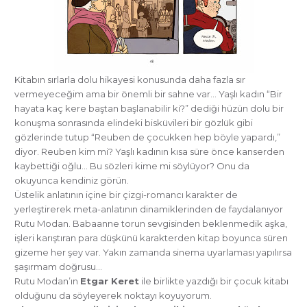
Kitabın sırlarla dolu hikayesi konusunda daha fazla sır
vermeyeceğim ama bir önemli bir sahne var… Yaşlı kadın “Bir
hayata kaç kere baştan başlanabilir ki?” dediği hüzün dolu bir
konuşma sonrasında elindeki bisküvileri bir gözlük gibi
gözlerinde tutup “Reuben de çocukken hep böyle yapardı,”
diyor. Reuben kim mi? Yaşlı kadının kısa süre önce kanserden
kaybettiği oğlu… Bu sözleri kime mi söylüyor? Onu da
okuyunca kendiniz görün.
Üstelik anlatının içine bir çizgi-romancı karakter de
yerleştirerek meta-anlatının dinamiklerinden de faydalanıyor
Rutu Modan. Babaanne torun sevgisinden beklenmedik aşka,
işleri karıştıran para düşkünü karakterden kitap boyunca süren
gizeme her şey var. Yakın zamanda sinema uyarlaması yapılırsa
şaşırmam doğrusu…
Rutu Modan’ın
Etgar Keret
ile birlikte yazdığı bir çocuk kitabı
olduğunu da söyleyerek noktayı koyuyorum.