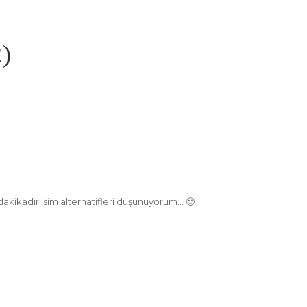
2)
akikadır isim alternatifleri düşünüyorum… 🙂