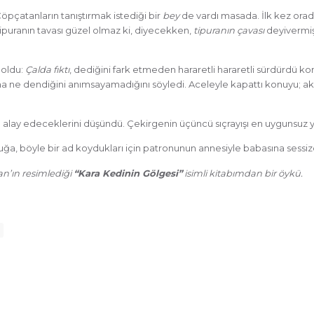
öpçatanların tanıştırmak istediği bir
bey
de vardı masada. İlk kez orad
çipuranın tavası güzel olmaz ki, diyecekken,
tipuranın çavası
deyivermiş
 oldu:
Çalda fıktı
, dediğini fark etmeden hararetli hararetli sürdürdü konu
 ama ne dendiğini anımsayamadığını söyledi. Aceleyle kapattı konuyu; a
l alay edeceklerini düşündü. Çekirgenin üçüncü sıçrayışı en uygunsuz 
uğa, böyle bir ad koydukları için patronunun annesiyle babasına sessizc
an’ın resimlediği
“Kara Kedinin Gölgesi”
isimli kitabımdan bir öykü.