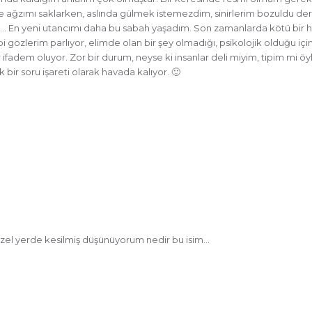
mle ağzımı saklarken, aslında gülmek istemezdim, sinirlerim bozuldu de
da… En yeni utancımı daha bu sabah yaşadım. Son zamanlarda kötü bir 
bi gözlerim parlıyor, elimde olan bir şey olmadığı, psikolojik olduğu için
fadem oluyor. Zor bir durum, neyse ki insanlar deli miyim, tipim mi öyl
ir soru işareti olarak havada kalıyor. 🙂
üzel yerde kesilmiş düşünüyorum nedir bu isim…