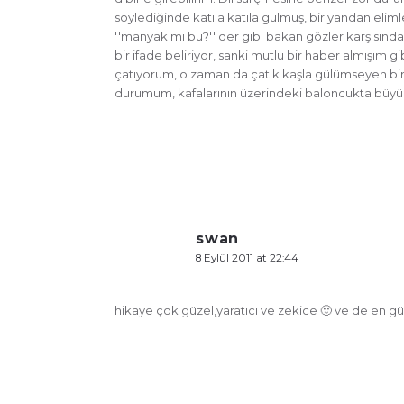
söylediğinde katıla katıla gülmüş, bir yandan eli
''manyak mı bu?'' der gibi bakan gözler karşısın
bir ifade beliriyor, sanki mutlu bir haber almışım gi
çatıyorum, o zaman da çatık kaşla gülümseyen bir i
durumum, kafalarının üzerindeki baloncukta büyük b
swan
8 Eylül 2011 at 22:44
hikaye çok güzel,yaratıcı ve zekice 🙂 ve de en g