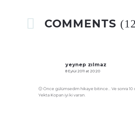
COMMENTS
(1
yeynep zılmaz
8 Eylül 2011 at 20:20
🙂 Önce gülümsedim hikaye bitince… Ve sonra 10 d
Yekta Kopan iyi ki varsın.