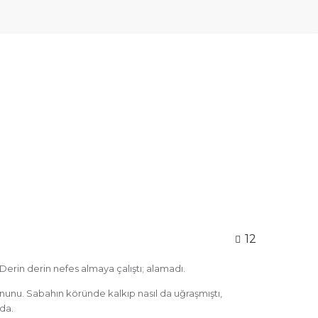
12
erin derin nefes almaya çalıştı; alamadı.
unu. Sabahın köründe kalkıp nasıl da uğraşmıştı,
da.