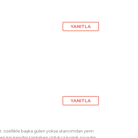
YANITLA
YANITLA
lir, özellikle başka gülen yoksa utancımdan yerin
n kişi kendini tanıtırken oldukça komik soyadını