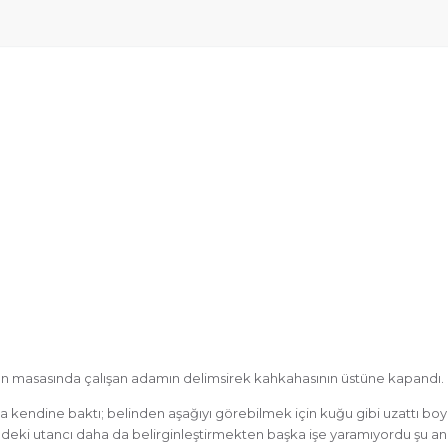
yan masasında çalışan adamın delimsirek kahkahasının üstüne kapandı. D
endine baktı; belinden aşağıyı görebilmek için kuğu gibi uzattı boyn
deki utancı daha da belirginleştirmekten başka işe yaramıyordu şu an