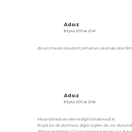
Adsız
8 Eylül 2011 at 21:41
dil,sürcmesini,okudum,tamamını,okumak,isterdim
Adsız
8 Eylül 2011 at 21:55
Meandshadows demediğini bırakmadı ki;
Böyle bir dil dürtmesi, diğer kişileri de zor durum
dibine girebilirim. Dil sürçmesine benzer zor du