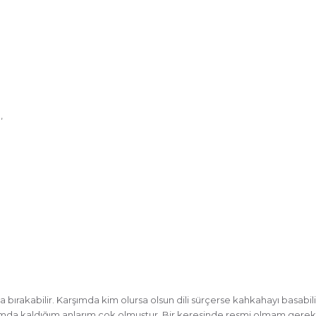
,
da bırakabilir. Karşımda kim olursa olsun dili sürçerse kahkahayı basabi
rumda kaldığım anlarım çok olmuştur. Bir keresinde resmi olmam gereke