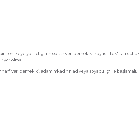
 tehlikeye yol actığını hissettiriyor. demek ki, soyadı "tok" tan daha 
rıyor olmalı.
" harfi var. demek ki, adamın/kadının ad veya soyadu "ç" ile başlamalı.