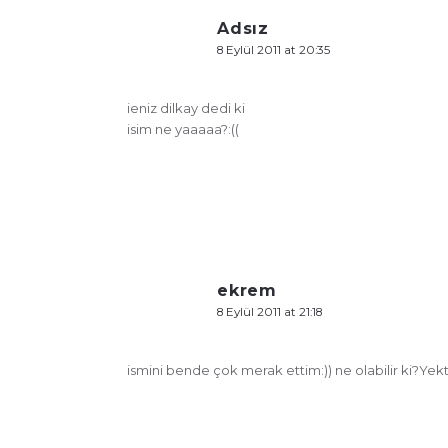
Adsız
8 Eylül 2011 at 20:35
ieniz dilkay dedi ki
isim ne yaaaaa?:((
ekrem
8 Eylül 2011 at 21:18
ismini bende çok merak ettim:)) ne olabilir ki?Yek