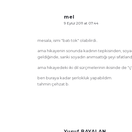
mel
9 Eylül 2011 at 07:44
mesala, ismi "batı tok" olabilirdi..
ama hikayenin sonunda kadının tepkisinden, soyadın
geldiğinde, sanki soyadın anımsattığı şeyi sıfatlandı
ama hikayedeki iki dil sürçmelerinin ikisinde de "ç
ben buraya kadar şerlokluk yapabildim.
tahmin:çehzat b.
Yusuf BAYALAN