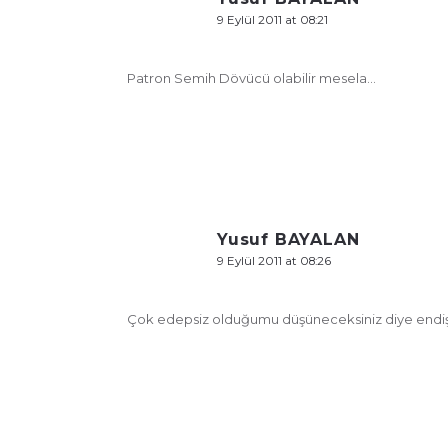
9 Eylül 2011 at 08:21
Patron Semih Dövücü olabilir mesela…
Yusuf BAYALAN
9 Eylül 2011 at 08:26
Çok edepsiz olduğumu düşüneceksiniz diye endiş