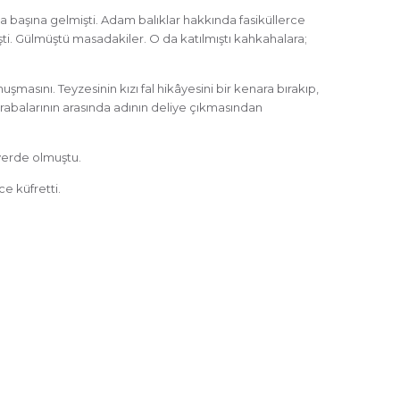
a başına gelmişti. Adam balıklar hakkında fasiküllerce
ti. Gülmüştü masadakiler. O da katılmıştı kahkahalara;
şmasını. Teyzesinin kızı fal hikâyesini bir kenara bırakıp,
krabalarının arasında adının deliye çıkmasından
yerde olmuştu.
e küfretti.