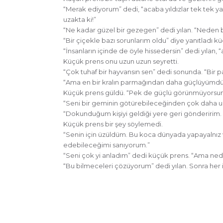
“Merak ediyorum” dedi, “acaba yıldızlar tek tek
uzakta ki!”
“Ne kadar güzel bir gezegen” dedi yılan. “Neden 
“Bir çiçekle bazı sorunlarım oldu” diye yanıtladı k
“İnsanların içinde de öyle hissedersin” dedi yılan, 
Küçük prens onu uzun uzun seyretti.
“Çok tuhaf bir hayvansın sen” dedi sonunda. “Bir 
“Ama en bir kralın parmağından daha güçlüyümdür
Küçük prens güldü. “Pek de güçlü görünmüyorsun.
“Seni bir geminin götürebileceğinden çok daha uza
“Dokunduğum kişiyi geldiği yere geri gönderirim. 
Küçük prens bir şey söylemedi.
“Senin için üzüldüm. Bu koca dünyada yapayalnız v
edebileceğimi sanıyorum.”
“Seni çok yi anladım” dedi küçük prens. “Ama ne
“Bu bilmeceleri çözüyorum” dedi yılan. Sonra her ik