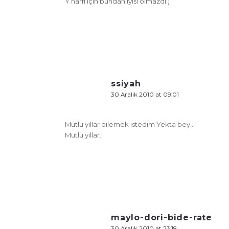
Y harfi için bundan iyisi olmazdı:)
ssiyah
30 Aralık 2010 at 09:01
Mutlu yıllar dilemek istedim Yekta bey..
Mutlu yıllar.
maylo-dori-bide-rate
30 Aralık 2010 at 23:18