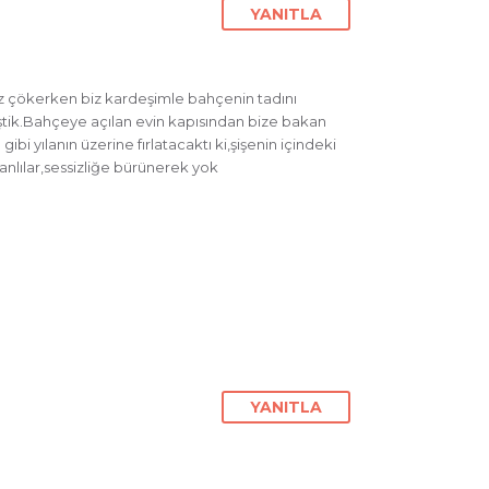
YANITLA
üz çökerken biz kardeşimle bahçenin tadını
ştik.Bahçeye açılan evin kapısından bize bakan
bi yılanın üzerine fırlatacaktı ki,şişenin içindeki
nlılar,sessizliğe bürünerek yok
YANITLA