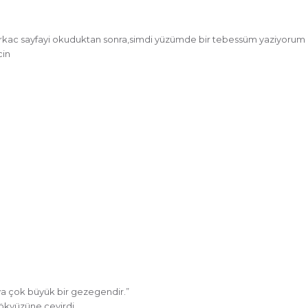
irkac sayfayi okuduktan sonra,simdi yüzümde bir tebessüm yaziyorum 
cin
nya çok büyük bir gezegendir.”
gökyüzüne çevirdi.