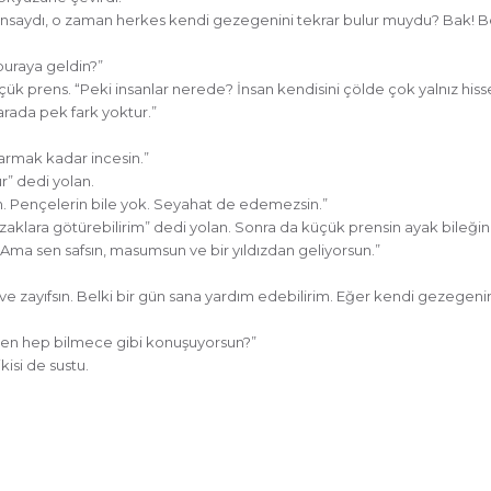
 yansaydı, o zaman herkes kendi gezegenini tekrar bulur muydu? Ba
buraya geldin?”
üçük prens. “Peki insanlar nerede? İnsan kendisini çölde çok yalnız hiss
“arada pek fark yoktur.”
parmak kadar incesin.”
” dedi yolan.
 Pençelerin bile yok. Seyahat de edemezsin.”
klara götürebilirim” dedi yolan. Sonra da küçük prensin ayak bileğine 
Ama sen safsın, masumsun ve bir yıldızdan geliyorsun.”
e zayıfsın. Belki bir gün sana yardım edebilirim. Eğer kendi gezegeni
den hep bilmece gibi konuşuyorsun?”
isi de sustu.