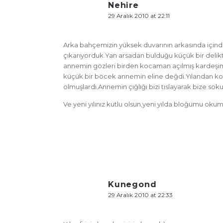
Nehire
29 Aralık 2010 at 22:11
Arka bahçemizin yüksek duvarının arkasında içind
çıkarıyorduk.Yan arsadan bulduğu küçük bir delik
annemin gözleri birden kocaman açılmış kardeşimle be
küçük bir böcek annemin eline değdi.Yılandan kork
olmuşlardı.Annemin çığlığı bizi tıslayarak bize so
Ve yeni yılınız kutlu olsun,yeni yılda bloğumu okum
Kunegond
29 Aralık 2010 at 22:33