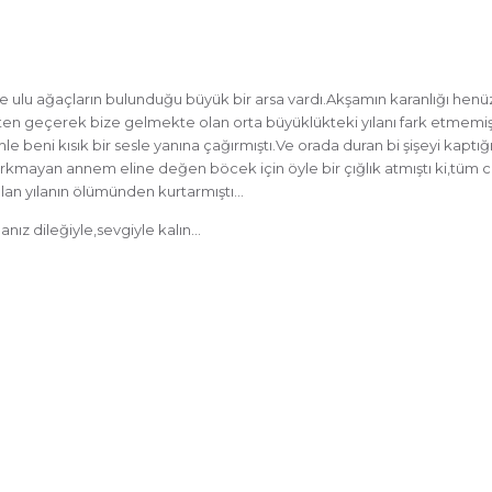
e ulu ağaçların bulunduğu büyük bir arsa vardı.Akşamın karanlığı hen
ten geçerek bize gelmekte olan orta büyüklükteki yılanı fark etmemi
ni kısık bir sesle yanına çağırmıştı.Ve orada duran bi şişeyi kaptığı gi
mayan annem eline değen böcek için öyle bir çığlık atmıştı ki,tüm ca
kulan yılanın ölümünden kurtarmıştı…
anız dileğiyle,sevgiyle kalın…