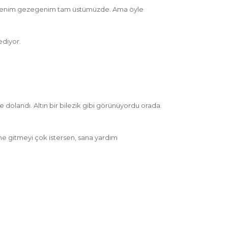
k! Benim gezegenim tam üstümüzde. Ama öyle
ediyor.
dolandı. Altın bir bilezik gibi görünüyordu orada.
ne gitmeyi çok istersen, sana yardım