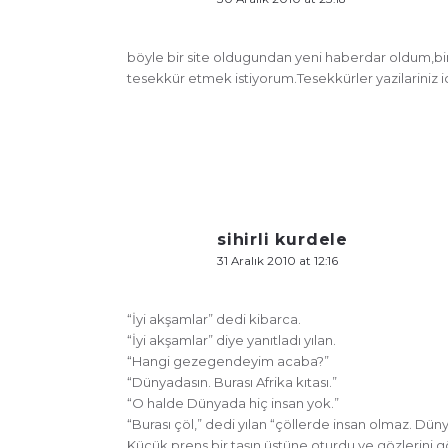
böyle bir site oldugundan yeni haberdar oldum,b
tesekkür etmek istiyorum.Tesekkürler yazilariniz i
sihirli kurdele
31 Aralık 2010 at 12:16
“İyi akşamlar” dedi kibarca.
“İyi akşamlar” diye yanıtladı yılan.
“Hangi gezegendeyim acaba?”
“Dünyadasın. Burası Afrika kıtası.”
“O halde Dünyada hiç insan yok.”
“Burası çöl,” dedi yılan “çöllerde insan olmaz. Dü
Küçük prens bir taşın üstüne oturdu ve gözlerini 