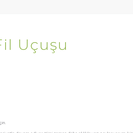
Fil Uçuşu
çin.