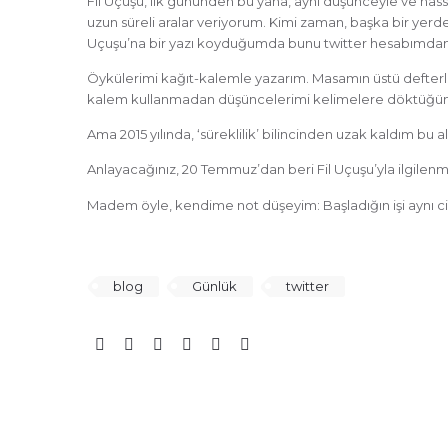
Fil Uçuşu, ilk gününden bu yana, aynı düşünceyle ve has
uzun süreli aralar veriyorum. Kimi zaman, başka bir yerd
Uçuşu’na bir yazı koyduğumda bunu twitter hesabımda
Öykülerimi kağıt-kalemle yazarım. Masamın üstü defterlerl
kalem kullanmadan düşüncelerimi kelimelere döktüğüm 
Ama 2015 yılında, ‘süreklilik’ bilincinden uzak kaldım b
Anlayacağınız, 20 Temmuz’dan beri Fil Uçuşu’yla ilgil
Madem öyle, kendime not düşeyim: Başladığın işi aynı 
blog
Günlük
twitter