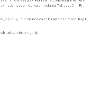
imi zaman daha seyrek. Kimi zaman, başladığım serilere
ına bakmadan devam ediyorum yoluma. Tek yaptığım, Fil
iye yoğunluğunun dışında kalan bir alan benim için. Kağıt-
ak kolaydır insanoğlu için.