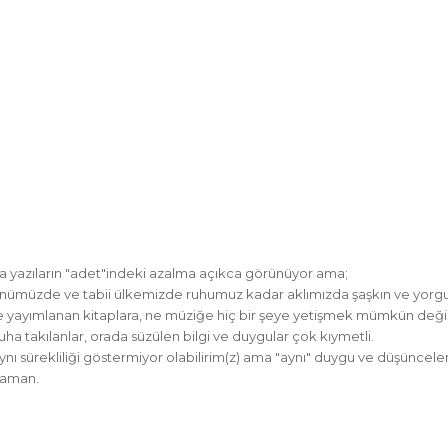
rla yazıların "adet"indeki azalma açıkca görünüyor ama;
günümüzde ve tabii ülkemizde ruhumuz kadar aklımızda şaşkın ve yorg
yayımlanan kitaplara, ne müziğe hiç bir şeye yetişmek mümkün değil
uha takılanlar, orada süzülen bilgi ve duygular çok kıymetli.
ynı sürekliliği göstermiyor olabilirim(z) ama "aynı" duygu ve düşüncel
zaman.