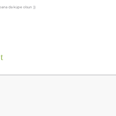
 bana da küpe olsun :))
t