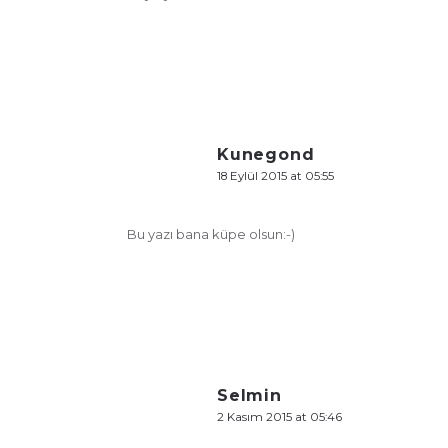
Kunegond
18 Eylül 2015 at 05:55
Bu yazı bana küpe olsun:-)
Selmin
2 Kasım 2015 at 05:46