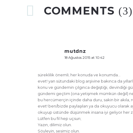
COMMENTS
(3)
mutdnz
18 Ağustos 2015 at 10:42
süreklilik önemli; her konuda ve konumda…
evet! yan sütundaki blog arşivine bakınca da yılla
konu ve gündemin çılgınca değiştiği, devindiği 
gündemi geçtim (ona yetişmek mümkün değil) ne 
bu hercümerçin içinde daha duru, sakin bir akıla, r
evet! ben/bizde paylaşılan ya da okuyucu olarak a
okuyup üstünde düşünmek insana iyi geliyor her 
Lütfen bu fil hep uçsun;
Yazın, dilimiz olun.
Söyleyin, sesimiz olun.