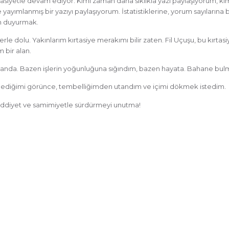
sasiyetle devam ediyor. Kimi zaman daha sıklıkla yazı paylaşıyorum, k
e yayımlanmış bir yazıyı paylaşıyorum. İstatistiklerine, yorum sayılar
n duyurmak.
e dolu. Yakınlarım kırtasiye merakımı bilir zaten. Fil Uçuşu, bu kırtas
bir alan.
u alanda. Bazen işlerin yoğunluğuna sığındım, bazen hayata. Bahane bulm
enmediğimi görünce, tembelliğimden utandım ve içimi dökmek istedim.
ciddiyet ve samimiyetle sürdürmeyi unutma!