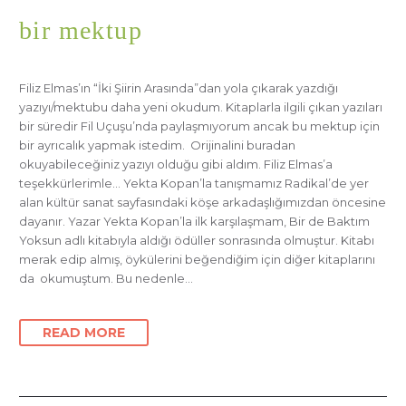
bir mektup
Filiz Elmas’ın “İki Şiirin Arasında”dan yola çıkarak yazdığı
yazıyı/mektubu daha yeni okudum. Kitaplarla ilgili çıkan yazıları
bir süredir Fil Uçuşu’nda paylaşmıyorum ancak bu mektup için
bir ayrıcalık yapmak istedim. Orijinalini buradan
okuyabileceğiniz yazıyı olduğu gibi aldım. Filiz Elmas’a
teşekkürlerimle… Yekta Kopan’la tanışmamız Radikal’de yer
alan kültür sanat sayfasındaki köşe arkadaşlığımızdan öncesine
dayanır. Yazar Yekta Kopan’la ilk karşılaşmam, Bir de Baktım
Yoksun adlı kitabıyla aldığı ödüller sonrasında olmuştur. Kitabı
merak edip almış, öykülerini beğendiğim için diğer kitaplarını
da okumuştum. Bu nedenle…
READ MORE