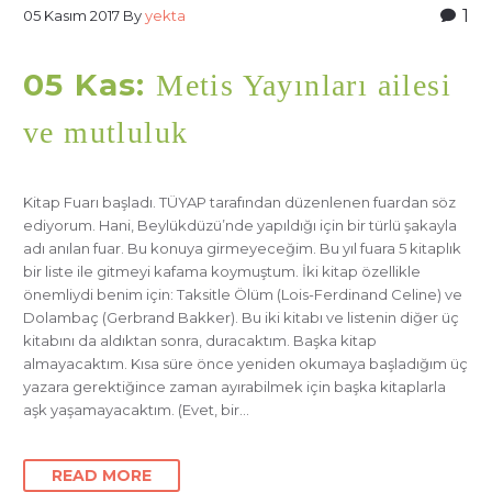
1
05 Kasım 2017
By
yekta
05 Kas:
Metis Yayınları ailesi
ve mutluluk
Kitap Fuarı başladı. TÜYAP tarafından düzenlenen fuardan söz
ediyorum. Hani, Beylükdüzü’nde yapıldığı için bir türlü şakayla
adı anılan fuar. Bu konuya girmeyeceğim. Bu yıl fuara 5 kitaplık
bir liste ile gitmeyi kafama koymuştum. İki kitap özellikle
önemliydi benim için: Taksitle Ölüm (Lois-Ferdinand Celine) ve
Dolambaç (Gerbrand Bakker). Bu iki kitabı ve listenin diğer üç
kitabını da aldıktan sonra, duracaktım. Başka kitap
almayacaktım. Kısa süre önce yeniden okumaya başladığım üç
yazara gerektiğince zaman ayırabilmek için başka kitaplarla
aşk yaşamayacaktım. (Evet, bir…
READ MORE