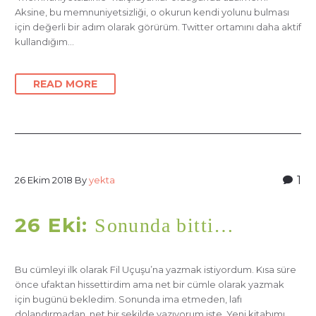
Aksine, bu memnuniyetsizliği, o okurun kendi yolunu bulması
için değerli bir adım olarak görürüm. Twitter ortamını daha aktif
kullandığım…
READ MORE
1
26 Ekim 2018
By
yekta
26 Eki:
Sonunda bitti…
Bu cümleyi ilk olarak Fil Uçuşu’na yazmak istiyordum. Kısa süre
önce ufaktan hissettirdim ama net bir cümle olarak yazmak
için bugünü bekledim. Sonunda ima etmeden, lafı
dolandırmadan, net bir şekilde yazıyorum işte. Yeni kitabımı