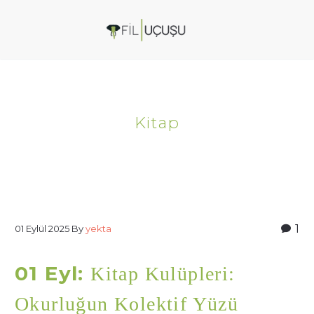
Kitap
1
01 Eylül 2025
By
yekta
01 Eyl:
Kitap Kulüpleri:
Okurluğun Kolektif Yüzü