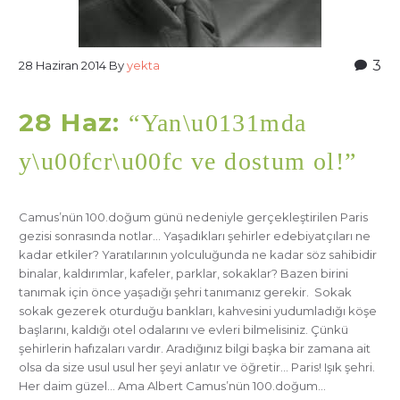
3
28 Haziran 2014
By
yekta
28 Haz:
“Yan\u0131mda
y\u00fcr\u00fc ve dostum ol!”
Camus’nün 100.doğum günü nedeniyle gerçekleştirilen Paris
gezisi sonrasında notlar… Yaşadıkları şehirler edebiyatçıları ne
kadar etkiler? Yaratılarının yolculuğunda ne kadar söz sahibidir
binalar, kaldırımlar, kafeler, parklar, sokaklar? Bazen birini
tanımak için önce yaşadığı şehri tanımanız gerekir. Sokak
sokak gezerek oturduğu bankları, kahvesini yudumladığı köşe
başlarını, kaldığı otel odalarını ve evleri bilmelisiniz. Çünkü
şehirlerin hafızaları vardır. Aradığınız bilgi başka bir zamana ait
olsa da size usul usul her şeyi anlatır ve öğretir… Paris! Işık şehri.
Her daim güzel… Ama Albert Camus’nün 100.doğum…