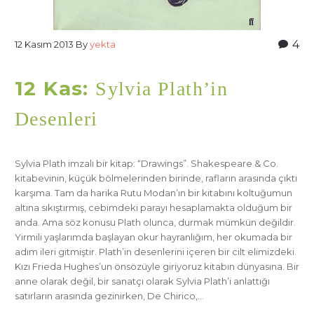
4
12 Kasım 2013
By
yekta
12 Kas:
Sylvia Plath’in
Desenleri
Sylvia Plath imzalı bir kitap: “Drawings”. Shakespeare & Co.
kitabevinin, küçük bölmelerinden birinde, rafların arasında çıktı
karşıma. Tam da harika Rutu Modan’ın bir kitabını koltuğumun
altına sıkıştırmış, cebimdeki parayı hesaplamakta olduğum bir
anda. Ama söz konusu Plath olunca, durmak mümkün değildir.
Yirmili yaşlarımda başlayan okur hayranlığım, her okumada bir
adım ileri gitmiştir. Plath’in desenlerini içeren bir cilt elimizdeki.
Kızı Frieda Hughes’un önsözüyle giriyoruz kitabın dünyasına. Bir
anne olarak değil, bir sanatçı olarak Sylvia Plath’i anlattığı
satırların arasında gezinirken, De Chirico,…