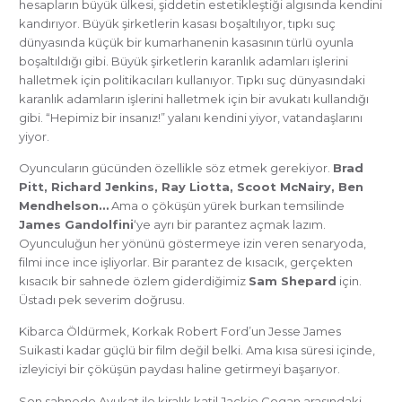
hesapların büyük ülkesi, şiddetin estetikleştiği algısında kendini
kandırıyor. Büyük şirketlerin kasası boşaltılıyor, tıpkı suç
dünyasında küçük bir kumarhanenin kasasının türlü oyunla
boşaltıldığı gibi. Büyük şirketlerin karanlık adamları işlerini
halletmek için politikacıları kullanıyor. Tıpkı suç dünyasındaki
karanlık adamların işlerini halletmek için bir avukatı kullandığı
gibi. “Hepimiz bir insanız!” yalanı kendini yiyor, vatandaşlarını
yiyor.
Oyuncuların gücünden özellikle söz etmek gerekiyor.
Brad
Pitt, Richard Jenkins, Ray Liotta, Scoot McNairy, Ben
Mendhelson…
Ama o çöküşün yürek burkan temsilinde
James Gandolfini
‘ye ayrı bir parantez açmak lazım.
Oyunculuğun her yönünü göstermeye izin veren senaryoda,
filmi ince ince işliyorlar. Bir parantez de kısacık, gerçekten
kısacık bir sahnede özlem giderdiğimiz
Sam Shepard
için.
Üstadı pek severim doğrusu.
Kibarca Öldürmek, Korkak Robert Ford’un Jesse James
Suikasti kadar güçlü bir film değil belki. Ama kısa süresi içinde,
izleyiciyi bir çöküşün paydası haline getirmeyi başarıyor.
Son sahnede Avukat ile kiralık katil Jackie Cogan arasındaki