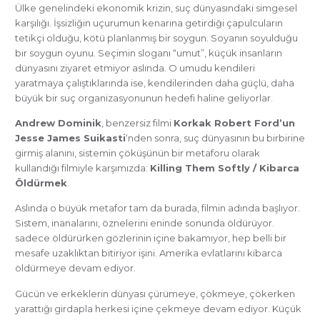
Ülke genelindeki ekonomik krizin, suç dünyasındaki simgesel
karşılığı. İşsizliğin uçurumun kenarına getirdiği çapulcuların
tetikçi olduğu, kötü planlanmış bir soygun. Soyanın soyulduğu
bir soygun oyunu. Seçimin sloganı “umut”, küçük insanların
dünyasını ziyaret etmiyor aslında. O umudu kendileri
yaratmaya çalıştıklarında ise, kendilerinden daha güçlü, daha
büyük bir suç organizasyonunun hedefi haline geliyorlar.
Andrew Dominik
, benzersiz filmi
Korkak Robert Ford’un
Jesse James Suikasti
‘nden sonra, suç dünyasının bu birbirine
girmiş alanını, sistemin çöküşünün bir metaforu olarak
kullandığı filmiyle karşımızda:
Killing Them Softly / Kibarca
Öldürmek
.
Aslında o büyük metafor tam da burada, filmin adında başlıyor.
Sistem, inanalarını, öznelerini eninde sonunda öldürüyor.
sadece öldürürken gözlerinin içine bakamıyor, hep belli bir
mesafe uzaklıktan bitiriyor işini. Amerika evlatlarını kibarca
öldürmeye devam ediyor.
Gücün ve erkeklerin dünyası çürümeye, çökmeye, çökerken
yarattığı girdapla herkesi içine çekmeye devam ediyor. Küçük