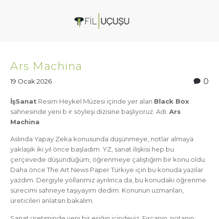
Ars Machina
0
19 Ocak 2026
İşSanat
Resim Heykel Müzesi içinde yer alan
Black Box
sahnesinde yeni b ir söyleşi dizisine başlıyoruz. Adı:
Ars
Machina
Aslında Yapay Zeka konusunda düşünmeye, notlar almaya
yaklaşık iki yıl önce başladım. YZ, sanat ilişkisi hep bu
çerçevede düşündüğüm, öğrenmeye çalıştığım bir konu oldu.
Daha önce The Art News Paper Türkiye için bu konuda yazılar
yazdım. Dergiyle yollarımız ayrılınca da, bu konudaki öğrenme
sürecimi sahneye taşıyayım dedim. Konunun uzmanları,
üreticileri anlatsın bakalım.
Sanat üretiminde yeni bir eşiğin içindeyiz. Fırçanın, notanın,