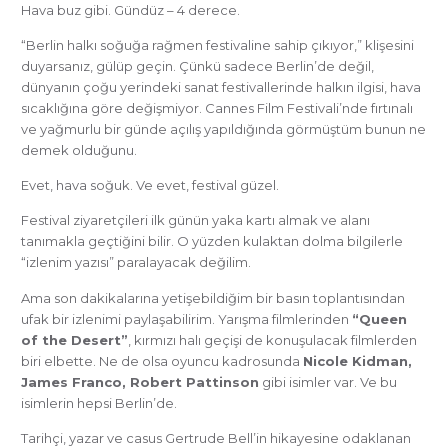
Hava buz gibi. Gündüz – 4 derece.
“Berlin halkı soğuğa rağmen festivaline sahip çıkıyor,” klişesini
duyarsanız, gülüp geçin. Çünkü sadece Berlin’de değil,
dünyanın çoğu yerindeki sanat festivallerinde halkın ilgisi, hava
sıcaklığına göre değişmiyor. Cannes Film Festivali’nde fırtınalı
ve yağmurlu bir günde açılış yapıldığında görmüştüm bunun ne
demek olduğunu.
Evet, hava soğuk. Ve evet, festival güzel.
Festival ziyaretçileri ilk günün yaka kartı almak ve alanı
tanımakla geçtiğini bilir. O yüzden kulaktan dolma bilgilerle
“izlenim yazısı” paralayacak değilim.
Ama son dakikalarına yetişebildiğim bir basın toplantısından
ufak bir izlenimi paylaşabilirim. Yarışma filmlerinden
“Queen
of the Desert”
, kırmızı halı geçişi de konuşulacak filmlerden
biri elbette. Ne de olsa oyuncu kadrosunda
Nicole Kidman,
James Franco, Robert Pattinson
gibi isimler var. Ve bu
isimlerin hepsi Berlin’de.
Tarihçi, yazar ve casus Gertrude Bell’in hikayesine odaklanan