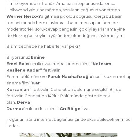
filmi izleyemedim henüz. Ama basın toplantısında, onca
Hollywood yıldızına rağmen, soruların çoğunun yönetmen
Werner Herzog
‘a gitmesi şık oldu doğrusu. Gerçi bu basın
toplantılarında hem uluslararası basın mensupları hem de
moderatörler, soru-cevap dengesini çok iyi ayarlar ama yine
de Herzog’un keyfinin yüzünden okunduğunu söylemeliyim.
Bizim cephede ne haberler var peki?
Biliyorsunuz
Emine
Emel Balcı
‘nın ilk uzun metraj sinema filmi
“Nefesim
Kesilene Kadar”
festivalin
Forum bölümüne ve
Faruk Hacıhafızoğlu
‘nun ilk uzun metraj
sinema filmi “
Kar
Korsanları”
festivalin Generation bölümüne seçildi. Bir de
festivalin Generation 14Plus Bölümünde gösterilecek
olan,
Derya
Durmaz
’ın ikinci kısa filmi
“Gri Bölge”
var.
İlk günün, zorlu internet bağlantısı içinde aktarabileceklerim bu
kadar.