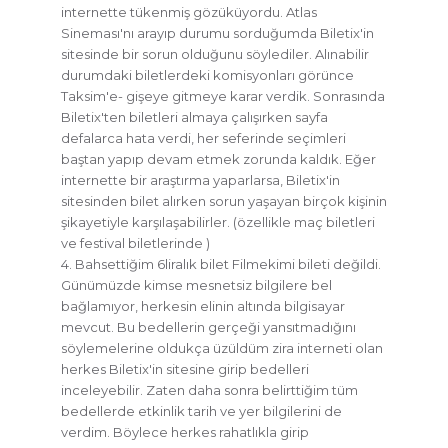
internette tükenmiş gözüküyordu. Atlas
Sineması'nı arayıp durumu sorduğumda Biletix'in
sitesinde bir sorun olduğunu söylediler. Alınabilir
durumdaki biletlerdeki komisyonları görünce
Taksim'e- gişeye gitmeye karar verdik. Sonrasında
Biletix'ten biletleri almaya çalışırken sayfa
defalarca hata verdi, her seferinde seçimleri
baştan yapıp devam etmek zorunda kaldık. Eğer
internette bir araştırma yaparlarsa, Biletix'in
sitesinden bilet alırken sorun yaşayan birçok kişinin
şikayetiyle karşılaşabilirler. (özellikle maç biletleri
ve festival biletlerinde )
4. Bahsettiğim 6liralık bilet Filmekimi bileti değildi.
Günümüzde kimse mesnetsiz bilgilere bel
bağlamıyor, herkesin elinin altında bilgisayar
mevcut. Bu bedellerin gerçeği yansıtmadığını
söylemelerine oldukça üzüldüm zira interneti olan
herkes Biletix'in sitesine girip bedelleri
inceleyebilir. Zaten daha sonra belirttiğim tüm
bedellerde etkinlik tarih ve yer bilgilerini de
verdim. Böylece herkes rahatlıkla girip