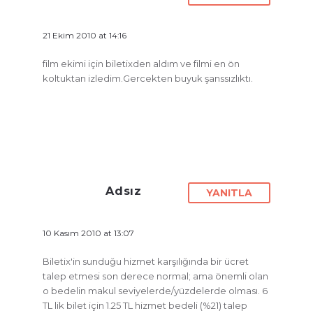
21 Ekim 2010 at 14:16
film ekimi için biletixden aldım ve filmi en ön
koltuktan izledim.Gercekten buyuk şanssızlıktı.
Adsız
YANITLA
10 Kasım 2010 at 13:07
Biletix'in sunduğu hizmet karşılığında bir ücret
talep etmesi son derece normal; ama önemli olan
o bedelin makul seviyelerde/yüzdelerde olması. 6
TL lik bilet için 1.25 TL hizmet bedeli (%21) talep