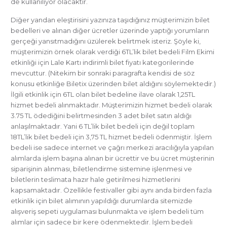
de kullanılıyor olacaktır.
Diğer yandan eleştirisini yazınıza taşıdığınız müşterimizin bilet
bedelleri ve alınan diğer ücretler üzerinde yaptığı yorumların
gerçeği yansıtmadığını üzülerek belirtmek isteriz. Şöyle ki,
müşterimizin örnek olarak verdiği 6TL’lik bilet bedeli Film Ekimi
etkinliği için Lale Kartı indirimli bilet fiyatı kategorilerinde
mevcuttur. (Nitekim bir sonraki paragrafta kendisi de söz
konusu etkinliğe Biletix üzerinden bilet aldığını söylemektedir.)
İlgili etkinlik için 6TL olan bilet bedeline ilave olarak 1,25TL
hizmet bedeli alınmaktadır. Müşterimizin hizmet bedeli olarak
3.75 TL ödediğini belirtmesinden 3 adet bilet satın aldığı
anlaşılmaktadır. Yani 6 TL’lik bilet bedeli için değil toplam
18TL’lik bilet bedeli için 3,75 TL hizmet bedeli ödenmiştir. İşlem
bedeli ise sadece internet ve çağrı merkezi aracılığıyla yapılan
alımlarda işlem başına alınan bir ücrettir ve bu ücret müşterinin
siparişinin alınması, biletlendirme sistemine işlenmesi ve
biletlerin teslimata hazır hale getirilmesi hizmetlerini
kapsamaktadır. Özellikle festivaller gibi aynı anda birden fazla
etkinlik için bilet alımının yapıldığı durumlarda sitemizde
alışveriş sepeti uygulaması bulunmakta ve işlem bedeli tüm
alımlar için sadece bir kere ödenmektedir. İşlem bedeli