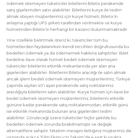
ödemek istemeyen tüketiciler biletlerini Biletix perakende
satış gişelerinden satın alabilirler. Biletlerini kurye ile teslim
almak isteyen müşterilerimiz için kurye hizmeti, Biletix’in
anlaşma yaptığı UPS şirketi tarafından verilmekte ve kurye
hizmetinden Biletix’in herhangi bir kazancı bulunmamaktadır.
Yine özellikle belirtmek isteriz ki; tüketiciler tüm bu
hizmetlerden faydalanırken kendi tercihleri doğrultusunda bu
bedelleri ödemek ya da ödememek hakkına sahiptirler. Bilet
bedeline ilave olarak hizmet bedeli ödemek istemeyen
tüketiciler biletlerini etkinlik mekanlarında yer alan ana
gişelerden alabilirler. Biletlerini Biletix aracılığı ile satın almak
ancak işlem bedeli ödemek istemeyen müşterilerimiz, Türkiye
çapında sayıları 40’ı aşan perakende satış noktalarımız
aracılığıyla biletlerini satın alabilirler. Kurye hizmeti için ilave bir
bedel ödemek istemeyen müşterilerimiz, biletlerini etkinlik
gününe kadar perakende satış noktalarımızdan, etkinlik günü
ise etkinlik mekanında bulunan ana gişelerden teslim
alabilirler. Görüleceği üzere tüketiciler hiçbir şekilde bu
bedelleri ödemek zorunda bırakılmamıştır ve değişik
alternatiflere sahiptir. Nitekim mesajını ilettiğiniz müşterimiz de
yazısında açıkça “Film Ekimi için Taksim’de 4 saat kuyrukta