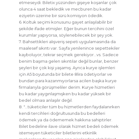
etmeseydi. Biletix yüzünden gişeye koşanlar çok
olunca 4 saat bekledik ve mecburen bu kadar
eziyetin üzerine bir sürü komisyon ödedik.
6. Koltuk seçimi konusunu gayet anlaşılabilir bir
şekilde ifade etmişler. Eğer bunun tercihini özel
kurumlar yapıyorsa, söylenebilecek bir şey yok.
7. Bahsettikleri alışveriş sepeti uygulamasında da
maalesef sıkıntı var. Sayfa yenilenince sepettekiler
kayboluyor, tekrar seçmek gerekiyor…vs. Sadece
benim başıma gelen sıkıntılar değil bunlar, benzer
şeyleri bir çok kişi yaşamış. Ayrıca kurye işlemleri
için A5 boyutunda bir bilete 8lira ödetiyorlar ve
bundan para kazanmıyorlarsa acilen başka kurye
firmalarıyla görüşmeliler derim. Kurye hizmetleri
bu kadar yaygınlaşmışken bu kadar yüksek bir
bedel olması anlaşılır değil.
8. "…tüketiciler tüm bu hizmetlerden faydalanırken
kendi tercihleri doğrultusunda bu bedelleri
ödemek ya da ödememek hakkına sahiptirler.
Bilet bedeline ilave olarak hizmet bedeli ödemek
istemeyen tüketiciler biletlerini etkinlik