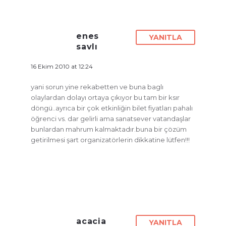
enes
YANITLA
savlı
16 Ekim 2010 at 12:24
yani sorun yine rekabetten ve buna baglı
olaylardan dolayı ortaya çıkıyor bu tam bir ksır
döngü..ayrıca bir çok etkinliğin bilet fiyatları pahalı
öğrenci vs. dar gelirli ama sanatsever vatandaşlar
bunlardan mahrum kalmaktadır.buna bir çözüm
getirilmesi şart organizatörlerin dikkatine lütfen!!!
acacia
YANITLA