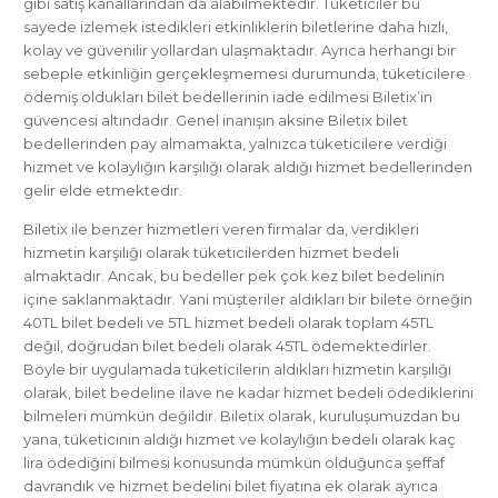
gibi satış kanallarından da alabilmektedir. Tüketiciler bu
sayede izlemek istedikleri etkinliklerin biletlerine daha hızlı,
kolay ve güvenilir yollardan ulaşmaktadır. Ayrıca herhangi bir
sebeple etkinliğin gerçekleşmemesi durumunda, tüketicilere
ödemiş oldukları bilet bedellerinin iade edilmesi Biletix’in
güvencesi altındadır. Genel inanışın aksine Biletix bilet
bedellerinden pay almamakta, yalnızca tüketicilere verdiği
hizmet ve kolaylığın karşılığı olarak aldığı hizmet bedellerinden
gelir elde etmektedir.
Biletix ile benzer hizmetleri veren firmalar da, verdikleri
hizmetin karşılığı olarak tüketicilerden hizmet bedeli
almaktadır. Ancak, bu bedeller pek çok kez bilet bedelinin
içine saklanmaktadır. Yani müşteriler aldıkları bir bilete örneğin
40TL bilet bedeli ve 5TL hizmet bedeli olarak toplam 45TL
değil, doğrudan bilet bedeli olarak 45TL ödemektedirler.
Böyle bir uygulamada tüketicilerin aldıkları hizmetin karşılığı
olarak, bilet bedeline ilave ne kadar hizmet bedeli ödediklerini
bilmeleri mümkün değildir. Biletix olarak, kuruluşumuzdan bu
yana, tüketicinin aldığı hizmet ve kolaylığın bedeli olarak kaç
lira ödediğini bilmesi konusunda mümkün olduğunca şeffaf
davrandık ve hizmet bedelini bilet fiyatına ek olarak ayrıca