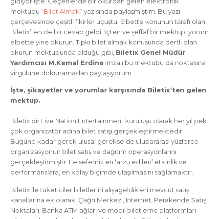
gidiyor işte. Geçenlerde bir okurdan gelen elektronik
mektubu
“Bilet Almak”
yazısında paylaşmıştım. Bu yazı
çerçevesinde çeşitli fikirler uçuştu. Elbette konunun tarafı olan
Biletix’ten de bir cevap geldi. İçten ve şeffaf bir mektup, yorum
elbette yine okurun. Tıpkı bilet almak konusunda dertli olan
okurun mektubunda olduğu gibi,
Biletix Genel Müdür
Yardımcısı M.Kemal Erdine
imzalı bu mektubu da noktasına
virgülüne dokunamadan paylaşıyorum.
İşte, şikayetler ve yorumlar karşısında Biletix’ten gelen
mektup.
Biletix bir Live Nation Entertainment kuruluşu olarak her yıl pek
çok organizatör adına bilet satışı gerçekleştirmektedir.
Bugüne kadar gerek ulusal gerekse de uluslararası yüzlerce
organizasyonun bilet satış ve dağıtım operasyonlarını
gerçekleştirmiştir. Felsefemiz en ‘arzu edilen’ etkinlik ve
performanslara, en kolay biçimde ulaşılmasını sağlamaktır.
Biletix ile tüketiciler biletlerini alışageldikleri mevcut satış
kanallarına ek olarak, Çağrı Merkezi, Internet, Perakende Satış
Noktaları, Banka ATM ağları ve mobil biletleme platformları