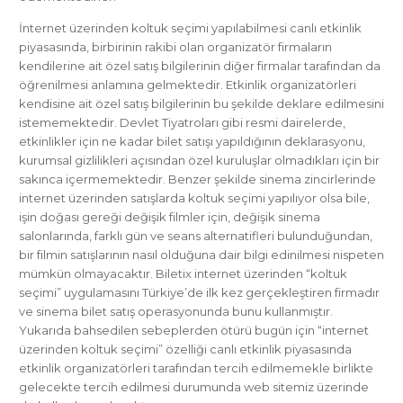
İnternet üzerinden koltuk seçimi yapılabilmesi canlı etkinlik
piyasasında, birbirinin rakibi olan organizatör firmaların
kendilerine ait özel satış bilgilerinin diğer firmalar tarafından da
öğrenilmesi anlamına gelmektedir. Etkinlik organizatörleri
kendisine ait özel satış bilgilerinin bu şekilde deklare edilmesini
istememektedir. Devlet Tiyatroları gibi resmi dairelerde,
etkinlikler için ne kadar bilet satışı yapıldığının deklarasyonu,
kurumsal gizlilikleri açısından özel kuruluşlar olmadıkları için bir
sakınca içermemektedir. Benzer şekilde sinema zincirlerinde
internet üzerinden satışlarda koltuk seçimi yapılıyor olsa bile,
işin doğası gereği değişik filmler için, değişik sinema
salonlarında, farklı gün ve seans alternatifleri bulunduğundan,
bir filmin satışlarının nasıl olduğuna dair bilgi edinilmesi nispeten
mümkün olmayacaktır. Biletix internet üzerinden “koltuk
seçimi” uygulamasını Türkiye’de ilk kez gerçekleştiren firmadır
ve sinema bilet satış operasyonunda bunu kullanmıştır.
Yukarıda bahsedilen sebeplerden ötürü bugün için “internet
üzerinden koltuk seçimi” özelliği canlı etkinlik piyasasında
etkinlik organizatörleri tarafından tercih edilmemekle birlikte
gelecekte tercih edilmesi durumunda web sitemiz üzerinde