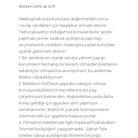
16 Ekim 2010 at 12:17
Mektuptaki bazı konulara değinmeden önce
cevap verdikleri için teşekkür etmek isterim.
Yalnız şikayetçi olduğumuz konularda bir şeyler
yapmak yerine sadece açıklama yapmayı
seçmelerine üzüldüm. Mektupta yazan konulara
açıklık getirmek isterim.
1. Bir sanatsever olarak sanata yatırım yapan
kurumların herhangi bir kesinti olmadan biletlerini
satabiliyor olmalarına seviniyorum, bu anlamda
Biletix’i destekliyorum.
2. Biletlerin %50sinin gişeden satılıyor olması
konusunda Biletix'in kendilerine bir pay
çıkartmasını beklerdim. Alışkanlıktan yada daha
kolay geldiği için gişeden alım yapmıyor
sanatseverler, Biletix'in yüksek komisyonlarını
ödememek için gişelere başvuruyorlar.
3. Filmekimi biletleriyle ilgili maalesef bahsedilen
"hizmet kolaylığını" yaşayamadık. Sabah 11de
biletler satışa açıldığında filmlerin birçoğu