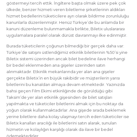
göstermeyi tercih ettik. İngiltere başta olmak üzere pek çok
ülkede, benzer hizmeti veren biletleme şirketlerinin aldıkları
hizmet bedellerini tüketicilere ayrı olarak bildirme zorunluluğu
kanunlarla düzenlenmiştir. Henüz Türkiye’de bu anlamda bir
kanuni düzenleme bulunmamakla birlikte, Biletix uluslararası
uygulamalara paralel olarak dürüst davranmayı ilke edinmiştir.
Burada tüketicilerin çoğunun bilmediği bir gerçek daha var:
Türkiye’de satışını üstlendiğimiz etkinlik biletlerinin %50’si yine
Biletix sistemi üzerinden ancak bilet bedeline ilave herhangi
bir bedel eklenmeden ana gişeler üzerinden satın
alınmaktadır. Etkinlik mekanlarında yer alan ana gişeler
gerçekte Biletix’in en büyük rakibidir ve müşterilerin yarısı
biletlerini bu kanaldan almaya devam etmektedir. Yazınızda
bahsi geçen Film Ekimi etkinliğinde de görüldüğü gibi
Taksim’de yer alan etkinlik gişesinden de bilet satışları
yapılmakta ve tüketiciler biletlerini almak için bu noktayı da
yoğun olarak kullanmaktadırlar. Ana gişede sırada beklemek
yerine biletlere daha kolay ulaşmayı tercih eden tüketiciler ise
Biletix kanalları aracılığı ile biletlerini satın alarak, sunulan
hizmetin ve kolaylığın karşılığı olarak da ilave bir bedel
ödemektedirler.