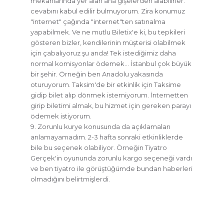
mekanlarında yer alan ana gişelerden alabilirler."
cevabını kabul edilir bulmuyorum. Zira konumuz
"internet" çağında "internet"ten satınalma
yapabilmek. Ve ne mutlu Biletix'e ki, bu tepkileri
gösteren bizler, kendilerinin müşterisi olabilmek
için çabalıyoruz şu anda! Tek istediğimiz daha
normal komisyonlar ödemek… İstanbul çok büyük
bir şehir. Örneğin ben Anadolu yakasında
oturuyorum. Taksim'de bir etkinlik için Taksime
gidip bilet alıp dönmek istemiyorum. İnternetten
girip biletimi almak, bu hizmet için gereken parayı
ödemek istiyorum.
9. Zorunlu kurye konusunda da açıklamaları
anlamayamadım. 2-3 hafta sonraki etkinliklerde
bile bu seçenek olabiliyor. Örneğin Tiyatro
Gerçek'in oyununda zorunlu kargo seçeneği vardı
ve ben tiyatro ile görüştüğümde bundan haberleri
olmadığını belirtmişlerdi.