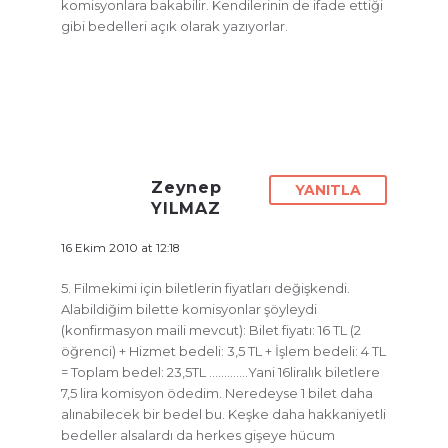
komisyonlara bakabilir. Kendilerinin de ifade ettiği
gibi bedelleri açık olarak yazıyorlar.
Zeynep
YANITLA
YILMAZ
16 Ekim 2010 at 12:18
5. Filmekimi için biletlerin fiyatları değişkendi.
Alabildiğim bilette komisyonlar şöyleydi
(konfirmasyon maili mevcut): Bilet fiyatı: 16 TL (2
öğrenci) + Hizmet bedeli: 3,5 TL + İşlem bedeli: 4 TL
= Toplam bedel: 23,5TL ………….Yani 16liralık biletlere
7,5 lira komisyon ödedim. Neredeyse 1 bilet daha
alınabilecek bir bedel bu. Keşke daha hakkaniyetli
bedeller alsalardı da herkes gişeye hücum