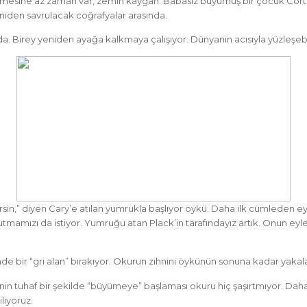
irmesine az zaman var, zemin kaygan. Babasız büyümüş bir çocuk Corta
eniden savrulacak coğrafyalar arasında.
a. Birey yeniden ayağa kalkmaya çalışıyor. Dünyanın acısıyla yüzleşebi
şairsin,” diyen Cary’e atılan yumrukla başlıyor öykü. Daha ilk cümleden e
utmamızı da istiyor. Yumruğu atan Plack’in tarafındayız artık. Onun eyle
nde bir “gri alan” bırakıyor. Okurun zihnini öykünün sonuna kadar yakal
llerinin tuhaf bir şekilde “büyümeye” başlaması okuru hiç şaşırtmıyor. Da
iyoruz.