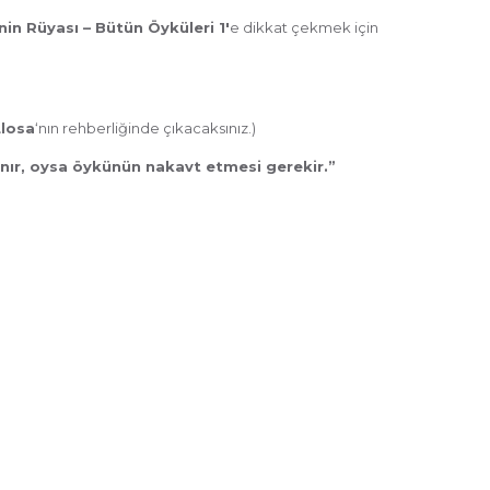
nin Rüyası – Bütün Öyküleri 1′
e dikkat çekmek için
Llosa
‘nın rehberliğinde çıkacaksınız.)
nır, oysa öykünün nakavt etmesi gerekir.”