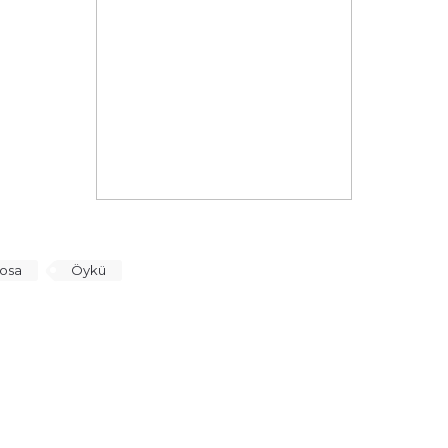
losa
Öykü