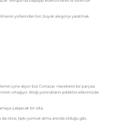
zar. Avrupa’da başlayıp Buenos Aires’te süren bir
lmenin yollarından biri, büyük alegoriyi yaratmak.
ylemin içine alıyor bizi Cortazar. Hareketin bir parçası
minin ortağıyız. Attığı yumrukların şiddetini ellerimizde
amaya çalışacak bir olta.
ha da ötesi, tıpkı yumruk atma anında olduğu gibi,