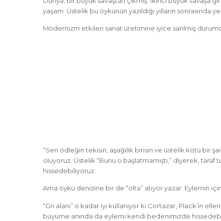
Dünya, bir büyük savaştan çıkmış. İkinci büyük savaşa g
yaşam. Üstelik bu öykünün yazıldığı yılların sonrasında y
Modernizm etkileri sanat üretimine iyice sarılmış durumd
“Sen ödleğin tekisin, aşağılık birisin ve üstelik kötü bir 
oluyoruz. Üstelik “Bunu o başlatmamıştı,” diyerek, taraf t
hissedebiliyoruz.
Ama öykü denizine bir de “olta” atıyor yazar. Eylemin içi
“Gri alanı” o kadar iyi kullanıyor ki Cortazar, Plack’in e
büyüme anında da eylemi kendi bedenimizde hissedebil