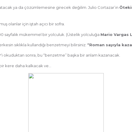
latacak ya da çözümlemesine girecek değilim. Julio Cortazar’ın
Öteki
ş olanlar için iştah açıcı bir sofra.
0 sayfalık mükemmel bir yolculuk. (Üstelik yolculuğa
Mario Vargas 
kesin sıklıkla kullandığı benzetmeyi bilirsiniz:
“Roman sayıyla kaza
r
‘i okuduktan sonra, bu “benzetme” başka bir anlam kazanacak.
bir kere daha kalkacak ve…