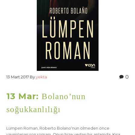
0
13 Mart 2017
By
yekta
13 Mar:
Bolano’nun
soğukkanlılığı
Lümpen Roman, Roberto Bolano‘nun ölmeden önce
yayımlanan son romanı. Onun bize vedası bir anlamda. Kısa