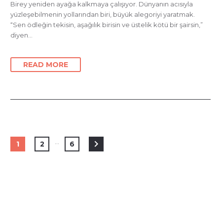
Birey yeniden ayağa kalkmaya çalışıyor. Dünyanın acısıyla
yüzleşebilmenin yollarından biri, büyük alegoriyi yaratmak.
“Sen ödleğin tekisin, aşağılık birisin ve üstelik kötü bir şairsin,”
diyen…
READ MORE
…
1
2
6