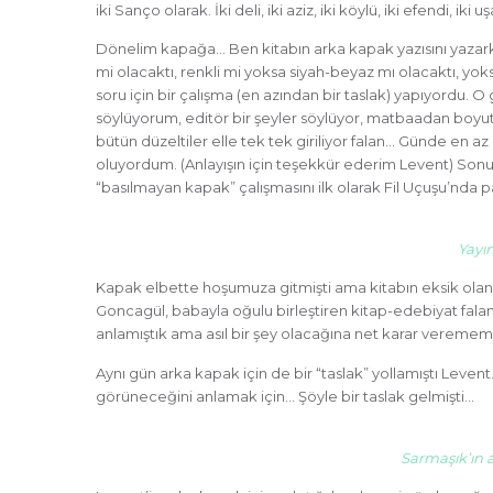
iki Sanço olarak. İki deli, iki aziz, iki köylü, iki efendi, iki 
Dönelim kapağa… Ben kitabın arka kapak yazısını yazark
mi olacaktı, renkli mi yoksa siyah-beyaz mı olacaktı, yo
soru için bir çalışma (en azından bir taslak) yapıyordu. O
söylüyorum, editör bir şeyler söylüyor, matbaadan boyut
bütün düzeltiler elle tek tek giriliyor falan… Günde en 
oluyordum. (Anlayışın için teşekkür ederim Levent) Sonu
“basılmayan kapak” çalışmasını ilk olarak Fil Uçuşu’nda 
Yayı
Kapak elbette hoşumuza gitmişti ama kitabın eksik olan bir
Goncagül, babayla oğulu birleştiren kitap-edebiyat fal
anlamıştık ama asıl bir şey olacağına net karar verememi
Aynı gün arka kapak için de bir “taslak” yollamıştı Leven
görüneceğini anlamak için… Şöyle bir taslak gelmişti…
Sarmaşık’ın a