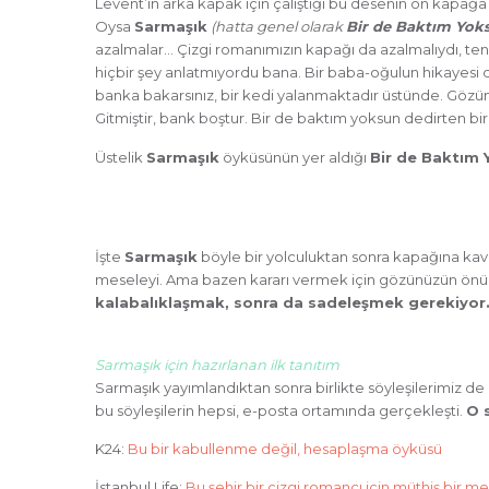
Levent’in arka kapak için çalıştığı bu desenin ön kapağa 
Oysa
Sarmaşık
(hatta genel olarak
Bir de Baktım Yok
azalmalar… Çizgi romanımızın kapağı da azalmalıydı, te
hiçbir şey anlatmıyordu bana. Bir baba-oğulun hikayesi de
banka bakarsınız, bir kedi yalanmaktadır üstünde. Gözünüzü
Gitmiştir, bank boştur. Bir de baktım yoksun dedirten bir 
Üstelik
Sarmaşık
öyküsünün yer aldığı
Bir de Baktım
İşte
Sarmaşık
böyle bir yolculuktan sonra kapağına kav
meseleyi. Ama bazen kararı vermek için gözünüzün önü
kalabalıklaşmak, sonra da sadeleşmek gerekiyor
Sarmaşık için hazırlanan ilk tanıtım
Sarmaşık yayımlandıktan sonra birlikte söyleşilerimiz d
bu söyleşilerin hepsi, e-posta ortamında gerçekleşti.
O 
K24:
Bu bir kabullenme değil, hesaplaşma öyküsü
İstanbul Life:
Bu şehir bir çizgi romancı için müthiş bir 