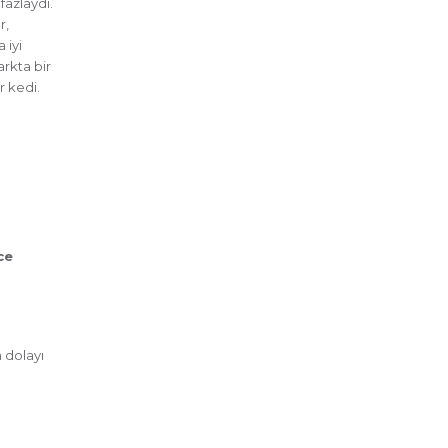
fazlaydı.
r,
 iyi
arkta bir
r kedi.
ce
 dolayı