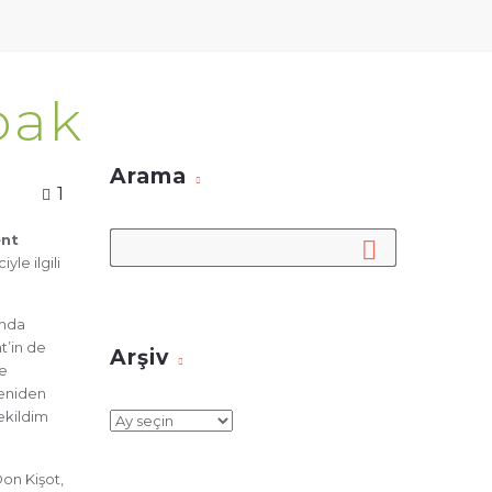
pak
Arama
1
ent
le ilgili
ında
t’in de
Arşiv
re
yeniden
çekildim
Arşiv
 Don Kişot,