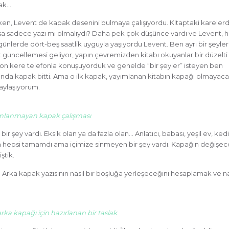
uşak…
en, Levent de kapak desenini bulmaya çalışıyordu. Kitaptaki karelerd
ksa sadece yazı mı olmalıydı? Daha pek çok düşünce vardı ve Levent, h
 günlerde dört-beş saatlik uyguyla yaşıyordu Levent. Ben ayrı bir şeyler
 güncellemesi geliyor, yapın çevremizden kitabı okuyanlar bir düzelti
az on kere telefonla konuşuyorduk ve genelde “bir şeyler” isteyen ben
nda kapak bitti. Ama o ilk kapak, yayımlanan kitabın kapağı olmayacakt
paylaşıyorum.
mlanmayan kapak çalışması
 şey vardı. Eksik olan ya da fazla olan… Anlatıcı, babası, yeşil ev, kedi
an hepsi tamamdı ama içimize sinmeyen bir şey vardı. Kapağın değişec
ştik.
t. Arka kapak yazısının nasıl bir boşluğa yerleşeceğini hesaplamak ve na
rka kapağı için hazırlanan bir taslak