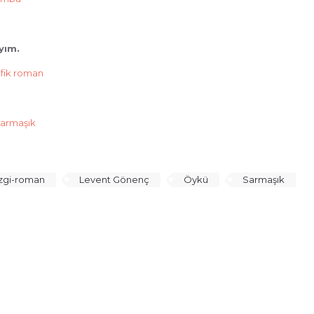
yım.
afik roman
Sarmaşık
zgi-roman
Levent Gönenç
Öykü
Sarmaşık