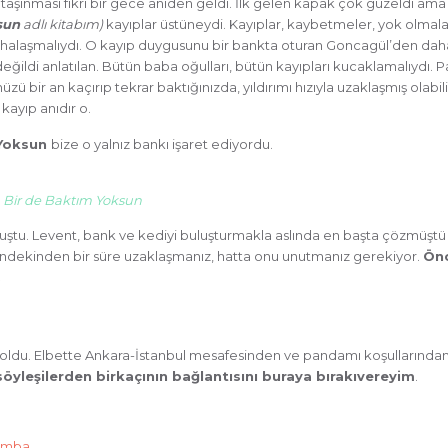
taşınması fikri bir gece aniden geldi. İlk gelen kapak çok güzeldi ama 
sun
adlı kitabım)
kayıplar üstüneydi. Kayıplar, kaybetmeler, yok olmala
nhalaşmalıydı. O kayıp duygusunu bir bankta oturan Goncagül’den daha
ğildi anlatılan. Bütün baba oğulları, bütün kayıpları kucaklamalıydı. P
 bir an kaçırıp tekrar baktığınızda, yıldırımı hızıyla uzaklaşmış olabili
kayıp anıdır o.
 Yoksun
bize o yalnız bankı işaret ediyordu.
Bir de Baktım Yoksun
uştu. Levent, bank ve kediyi buluşturmakla aslında en başta çözmüştü
ndekinden bir süre uzaklaşmanız, hatta onu unutmanız gerekiyor.
Ön
.
e oldu. Elbette Ankara-İstanbul mesafesinden ve pandamı koşullarından
söyleşilerden birkaçının bağlantısını buraya bırakıvereyim
.
memba