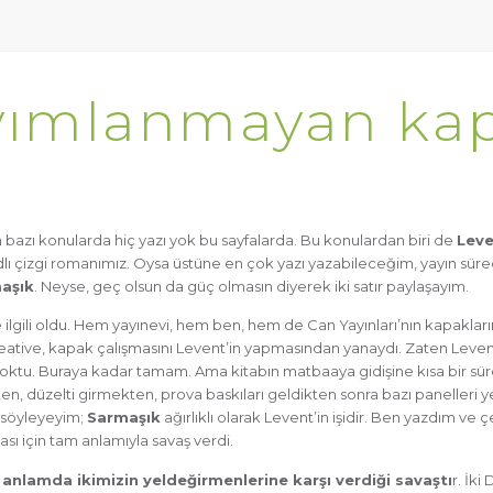
ayımlanmayan ka
in bazı konularda hiç yazı yok bu sayfalarda. Bu konulardan biri de
Lev
lı çizgi romanımız. Oysa üstüne en çok yazı yazabileceğim, yayın süreciy
aşık
. Neyse, geç olsun da güç olmasın diyerek iki satır paylaşayım.
le ilgili oldu. Hem yayınevi, hem ben, hem de Can Yayınları’nın kapaklar
eative, kapak çalışmasını Levent’in yapmasından yanaydı. Zaten Leven
yoktu. Buraya kadar tamam. Ama kitabın matbaaya gidişine kısa bir sü
, düzelti girmekten, prova baskıları geldikten sonra bazı panelleri 
a söyleyeyim;
Sarmaşık
ağırlıklı olarak Levent’in işidir. Ben yazdım ve 
sı için tam anlamıyla savaş verdi.
 anlamda ikimizin yeldeğirmenlerine karşı verdiği savaştı
r. İki