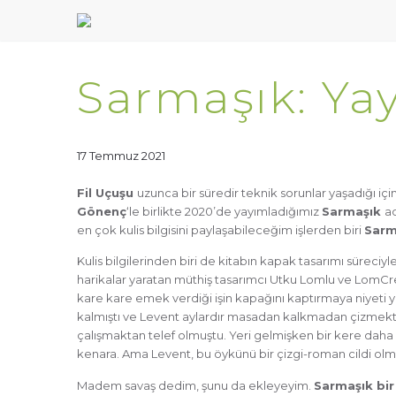
Sarmaşık: Y
17 Temmuz 2021
Fil Uçuşu
uzunca bir süredir teknik sorunlar yaşadığı iç
Gönenç
‘le birlikte 2020’de yayımladığımız
Sarmaşık
ad
en çok kulis bilgisini paylaşabileceğim işlerden biri
Sarm
Kulis bilgilerinden biri de kitabın kapak tasarımı süreciy
harikalar yaratan müthiş tasarımcı Utku Lomlu ve LomCr
kare kare emek verdiği işin kapağını kaptırmaya niyeti 
kalmıştı ve Levent aylardır masadan kalkmadan çizmekten
çalışmaktan telef olmuştu. Yeri gelmişken bir kere dah
kenara. Ama Levent, bu öykünü bir çizgi-roman cildi olma
Madem savaş dedim, şunu da ekleyeyim.
Sarmaşık bir