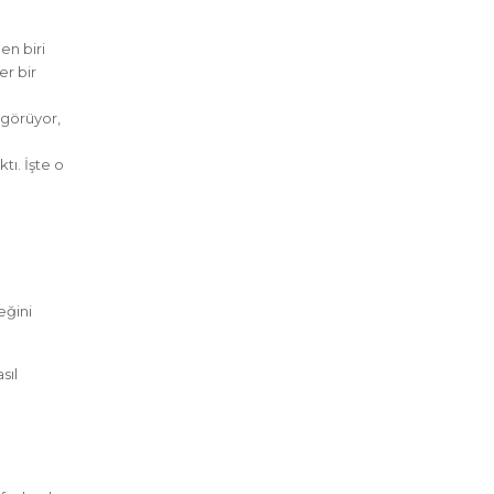
en biri
er bir
 görüyor,
ı. İşte o
eğini
sıl