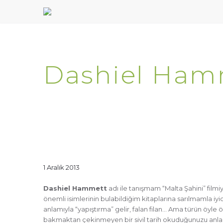
Dashiel Hamm
1 Aralık 2013
Dashiel Hammett
adı ile tanışmam “Malta Şahini” film
önemli isimlerinin bulabildiğim kitaplarına sarılmamla i
anlamıyla “yapıştırma” gelir, falan filan… Ama türün öyle 
bakmaktan çekinmeyen bir sivil tarih okuduğunuzu anlars