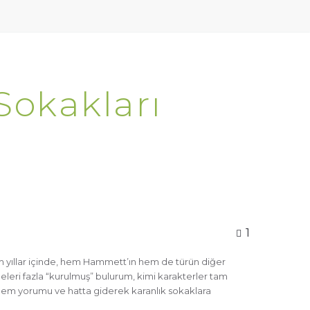
Sokakları
1
ğüm yıllar içinde, hem Hammett’ın hem de türün diğer
eleri fazla “kurulmuş” bulurum, kimi karakterler tam
r dönem yorumu ve hatta giderek karanlık sokaklara