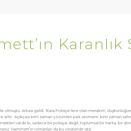
ett’ın Karanlık 
iyle olmuştu. Arkası geldi. ‘Kara Polisiye’lere olan merakım, düşkünlü
yice arttı. Açıkçası kimi zaman çözümleri pek sevmem, kimi zaman sahn
örnekleri vardır ki, sadece bir polisiye değil, toplumsal bir harita, bi
ınız. Hammett’ın romanları da bu cinstendir işte.