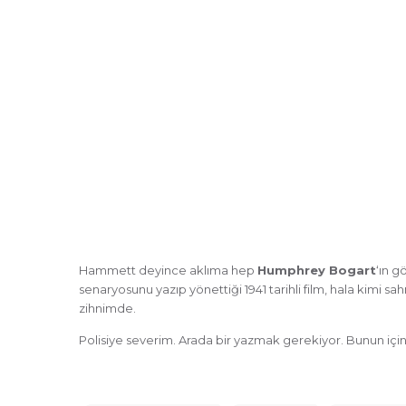
Hammett deyince aklıma hep
Humphrey Bogart
‘ın g
senaryosunu yazıp yönettiği 1941 tarihli film, hala kimi sa
zihnimde.
Polisiye severim. Arada bir yazmak gerekiyor. Bunun için