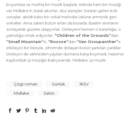
boyunlara ve müthiş bir müzik başladı. Aslında ham bir müziği
var Midlake’in; basit akorlar, düz arpejler, bastan gelen kök
vuruşlar, akıldı kalıcı bir vokal melodisi üstüne armonik geri
vokaller. Ama zaten bütün sırları da burada. Basitin sınırlarını
zorlayarak güzele ulaşıyorlar. Dinleyeni hemen o karanlığa, o
yalnızlığa ortak ediyorlar.
“Children of the Grounds”
dan
“Small Mountain”
e,
“Roscoe”
dan
“Van Occupanther”
e
etkileyici bir listeyle, zihnimde dolaşan bütün şarkıları çaldılar.
Dinleyici de sahneden yayılan dumana karşı koymadı, hepimiz
kaybolduk iyi müziğin bahçesinde. Midlake, iyi müzik.
Çizgi-roman
Günlük
İKSV
Midlake
Salon