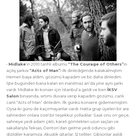
•
Midlake
’in 2010 tarihli albümü
“The Courage of Others”
ın
açılış şarkısı
“Acts of Man”
i ilk dinlediğimde kalakalmıştım.
Hemen başa aldım, gözümü kapadım ve bir daha dinledim.
İşte bugünden bana kalan en inanılmaz an’da yine aynı şarkı
vardı. Midlake iki konser için İstanbul’a geldi ve ben
İKSV
Salon
binasında, sırtımı duvara verip kapadım gözümü, canlı
canlı “Acts of Man” dinledim. İlk günkü konsere gidememiştim.
Oysa iki günü de kaçırmayanlar vardı. Hatta grup üyeleri bir ara
sahneden onlara özel bir teşekkür yolladılar. Saat onu on geçe,
sahneye yedi adam çıktı, kareli gömlekleri uzun saçları ve
sakallarıyla Teksas, Denton’dan gelme yedi oduncu gibi
dizildiler karşımıza. Akustik gitarlar, 12 telliler, Gibsonlar asıldı