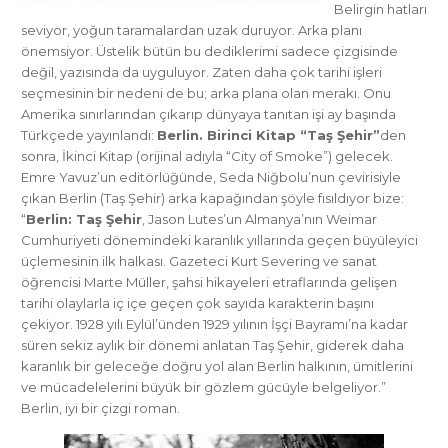
Belirgin hatları
seviyor, yoğun taramalardan uzak duruyor. Arka planı
önemsiyor. Üstelik bütün bu dediklerimi sadece çizgisinde
değil, yazısında da uyguluyor. Zaten daha çok tarihi işleri
seçmesinin bir nedeni de bu; arka plana olan merakı. Onu
Amerika sınırlarından çıkarıp dünyaya tanıtan işi ay başında
Türkçede yayınlandı:
Berlin. Birinci Kitap “Taş Şehir”
den
sonra, İkinci Kitap (orijinal adıyla “City of Smoke”) gelecek.
Emre Yavuz’un editörlüğünde, Seda Niğbolu’nun çevirisiyle
çıkan Berlin (Taş Şehir) arka kapağından şöyle fısıldıyor bize:
“
Berlin: Taş Şehir
, Jason Lutes’un Almanya’nın Weimar
Cumhuriyeti dönemindeki karanlık yıllarında geçen büyüleyici
üçlemesinin ilk halkası. Gazeteci Kurt Severing ve sanat
öğrencisi Marte Müller, şahsi hikayeleri etraflarında gelişen
tarihi olaylarla iç içe geçen çok sayıda karakterin başını
çekiyor. 1928 yılı Eylül’ünden 1929 yılının İşçi Bayramı’na kadar
süren sekiz aylık bir dönemi anlatan Taş Şehir, giderek daha
karanlık bir geleceğe doğru yol alan Berlin halkının, ümitlerini
ve mücadelelerini büyük bir gözlem gücüyle belgeliyor.”
Berlin, iyi bir çizgi roman.