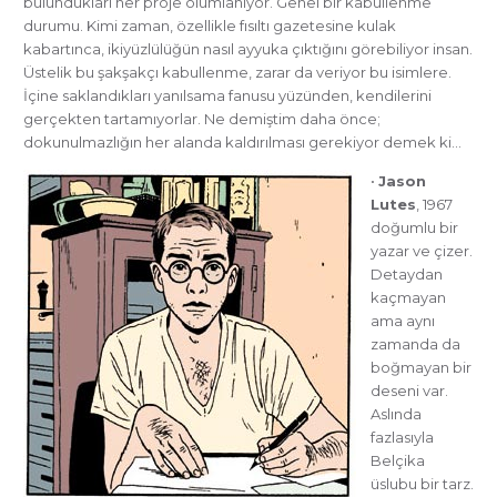
bulundukları her proje olumlanıyor. Genel bir kabullenme
durumu. Kimi zaman, özellikle fısıltı gazetesine kulak
kabartınca, ikiyüzlülüğün nasıl ayyuka çıktığını görebiliyor insan.
Üstelik bu şakşakçı kabullenme, zarar da veriyor bu isimlere.
İçine saklandıkları yanılsama fanusu yüzünden, kendilerini
gerçekten tartamıyorlar. Ne demiştim daha önce;
dokunulmazlığın her alanda kaldırılması gerekiyor demek ki…
•
Jason
Lutes
, 1967
doğumlu bir
yazar ve çizer.
Detaydan
kaçmayan
ama aynı
zamanda da
boğmayan bir
deseni var.
Aslında
fazlasıyla
Belçika
üslubu bir tarz.