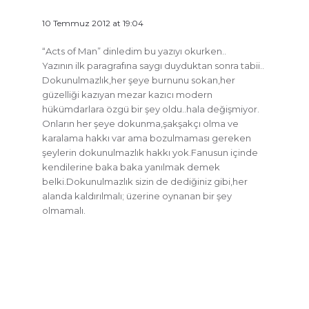
10 Temmuz 2012 at 19:04
“Acts of Man” dinledim bu yazıyı okurken..
Yazının ilk paragrafına saygı duyduktan sonra tabii..
Dokunulmazlık,her şeye burnunu sokan,her
güzelliği kazıyan mezar kazıcı modern
hükümdarlara özgü bir şey oldu..hala değişmiyor.
Onların her şeye dokunma,şakşakçı olma ve
karalama hakkı var ama bozulmaması gereken
şeylerin dokunulmazlık hakkı yok.Fanusun içinde
kendilerine baka baka yanılmak demek
belki.Dokunulmazlık sizin de dediğiniz gibi,her
alanda kaldırılmalı; üzerine oynanan bir şey
olmamalı.