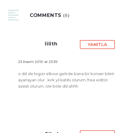
COMMENTS
(6)
lilith
YANITLA
23 Kasım 2010 at 23:39
o diil de bigün elbow gelirde bana bir konser bileti
ayarlayan olur.. kırk yıl katibi olurum, free editör
assisti olurum..öle böle diil.ahhh.