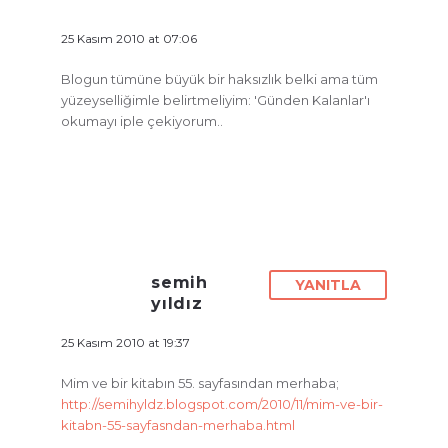
25 Kasım 2010 at 07:06
Blogun tümüne büyük bir haksızlık belki ama tüm
yüzeyselliğimle belirtmeliyim: 'Günden Kalanlar'ı
okumayı iple çekiyorum..
semih
YANITLA
yıldız
25 Kasım 2010 at 19:37
Mim ve bir kitabın 55. sayfasından merhaba;
http://semihyldz.blogspot.com/2010/11/mim-ve-bir-
kitabn-55-sayfasndan-merhaba.html