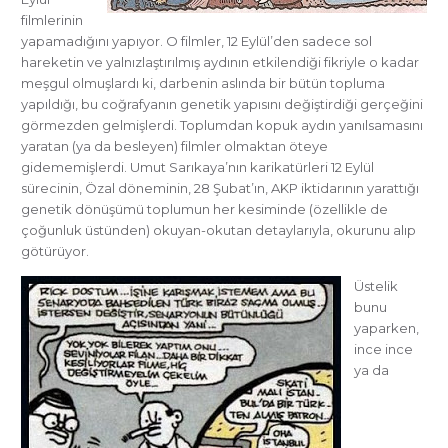
filmlerinin
yapamadığını yapıyor. O filmler, 12 Eylül’den sadece sol
hareketin ve yalnızlaştırılmış aydının etkilendiği fikriyle o kadar
meşgul olmuşlardı ki, darbenin aslında bir bütün topluma
yapıldığı, bu coğrafyanın genetik yapısını değiştirdiği gerçeğini
görmezden gelmişlerdi. Toplumdan kopuk aydın yanılsamasını
yaratan (ya da besleyen) filmler olmaktan öteye
gidememişlerdi. Umut Sarıkaya’nın karikatürleri 12 Eylül
sürecinin, Özal döneminin, 28 Şubat’ın, AKP iktidarının yarattığı
genetik dönüşümü toplumun her kesiminde (özellikle de
çoğunluk üstünden) okuyan-okutan detaylarıyla, okurunu alıp
götürüyor.
Üstelik
bunu
yaparken,
ince ince
ya da