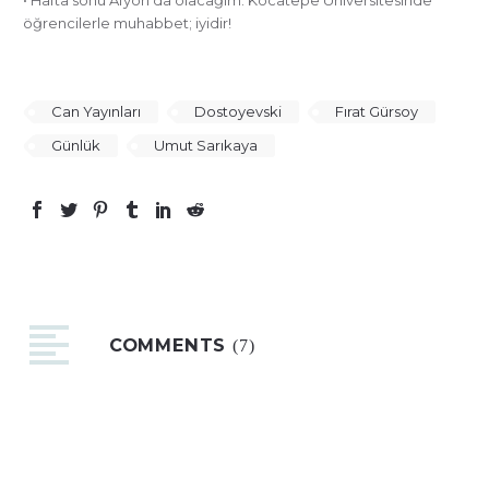
• Hafta sonu Afyon’da olacağım. Kocatepe Üniversitesinde
öğrencilerle muhabbet; iyidir!
Can Yayınları
Dostoyevski
Fırat Gürsoy
Günlük
Umut Sarıkaya
COMMENTS
(7)