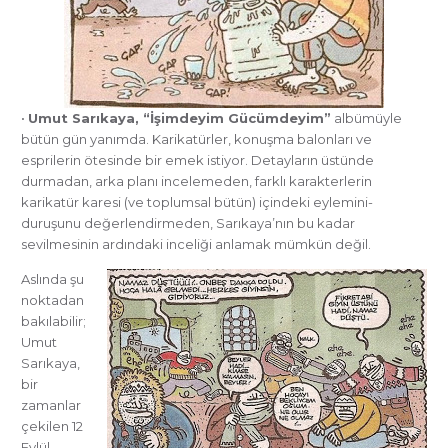
•
Umut Sarıkaya, “İşimdeyim Gücümdeyim”
albümüyle
bütün gün yanımda. Karikatürler, konuşma balonları ve
esprilerin ötesinde bir emek istiyor. Detayların üstünde
durmadan, arka planı incelemeden, farklı karakterlerin
karikatür karesi (ve toplumsal bütün) içindeki eylemini-
duruşunu değerlendirmeden, Sarıkaya’nın bu kadar
sevilmesinin ardındaki inceliği anlamak mümkün değil.
Aslında şu
noktadan
bakılabilir;
Umut
Sarıkaya,
bir
zamanlar
çekilen 12
Eylül