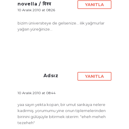
novella / विश्व
YANITLA
10 Aralık 2010 at 08:26
bizim üniversiteye de gelsenize… ılık yağmurlar
yağsın yüreğinize…
Adsız
YANITLA
10 Aralık 2010 at 08:44
yaa sayın yekta kopan, bir umut sarıkaya nelere
kadirmiş. yorumumu yine onun tiplemelerinden
birinini gülüşüyle bitirmek isterim: "eheh meheh
tezeheh"