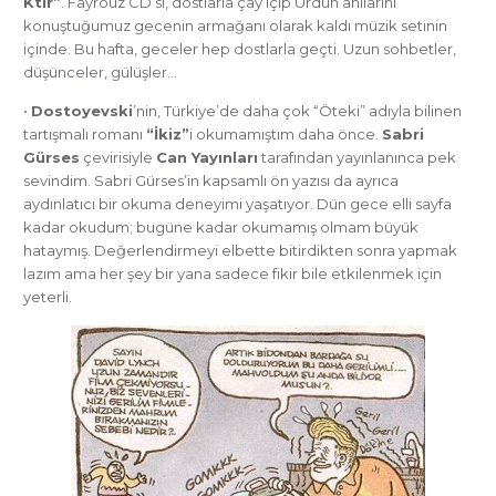
Ktir”
. Fayrouz CD’si, dostlarla çay içip Ürdün anılarını
konuştuğumuz gecenin armağanı olarak kaldı müzik setinin
içinde. Bu hafta, geceler hep dostlarla geçti. Uzun sohbetler,
düşünceler, gülüşler…
•
Dostoyevski
’nin, Türkiye’de daha çok “Öteki” adıyla bilinen
tartışmalı romanı
“İkiz”
i okumamıştım daha önce.
Sabri
Gürses
çevirisiyle
Can Yayınları
tarafından yayınlanınca pek
sevindim. Sabri Gürses’in kapsamlı ön yazısı da ayrıca
aydınlatıcı bir okuma deneyimi yaşatıyor. Dün gece elli sayfa
kadar okudum; bugüne kadar okumamış olmam büyük
hataymış. Değerlendirmeyi elbette bitirdikten sonra yapmak
lazım ama her şey bir yana sadece fikir bile etkilenmek için
yeterli.