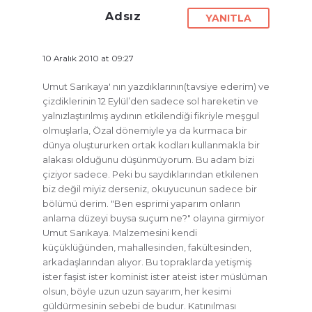
Adsız
YANITLA
10 Aralık 2010 at 09:27
Umut Sarıkaya' nın yazdıklarının(tavsiye ederim) ve
çizdiklerinin 12 Eylül’den sadece sol hareketin ve
yalnızlaştırılmış aydının etkilendiği fikriyle meşgul
olmuşlarla, Özal dönemiyle ya da kurmaca bir
dünya oluştururken ortak kodları kullanmakla bir
alakası olduğunu düşünmüyorum. Bu adam bizi
çiziyor sadece. Peki bu saydıklarından etkilenen
biz değil miyiz derseniz, okuyucunun sadece bir
bölümü derim. "Ben esprimi yaparım onların
anlama düzeyi buysa suçum ne?" olayına girmiyor
Umut Sarıkaya. Malzemesini kendi
küçüklüğünden, mahallesinden, fakültesinden,
arkadaşlarından alıyor. Bu topraklarda yetişmiş
ister faşist ister kominist ister ateist ister müslüman
olsun, böyle uzun uzun sayarım, her kesimi
güldürmesinin sebebi de budur. Katınılması