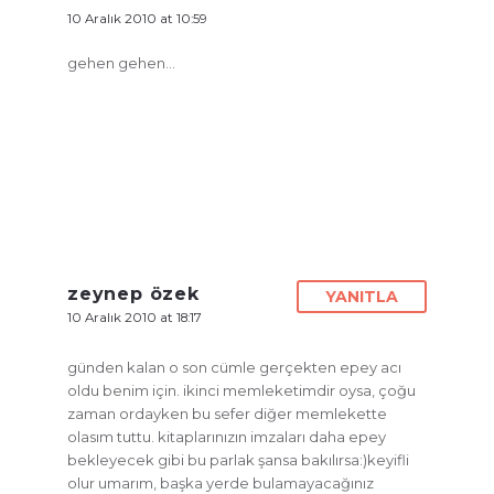
10 Aralık 2010 at 10:59
gehen gehen…
zeynep özek
YANITLA
10 Aralık 2010 at 18:17
günden kalan o son cümle gerçekten epey acı
oldu benim için. ikinci memleketimdir oysa, çoğu
zaman ordayken bu sefer diğer memlekette
olasım tuttu. kitaplarınızın imzaları daha epey
bekleyecek gibi bu parlak şansa bakılırsa:)keyifli
olur umarım, başka yerde bulamayacağınız