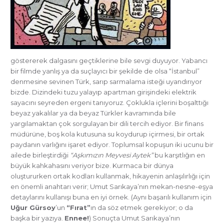
göstererek dalgasını geçtiklerine bile sevgi duyuyor. Yabancı
bir filmde yanlış ya da suçlayıcı bir şekilde de olsa “İstanbul”
denmesine sevinen Türk, sarıp sarmalama isteği uyandırıyor
bizde. Dizindeki tuzu yalayıp apartman girişindeki elektrik
sayacını seyreden ergeni tanıyoruz. Çoklukla içlerini boşalttığı
beyaz yakalılar ya da beyaz Türkler kavramında bile
yargılamaktan çok sorgulayan bir dili tercih ediyor. Bir finans
müdürüne, boş kola kutusuna su koydurup içirmesi, bir ortak
paydanın varlığını işaret ediyor. Toplumsal kopuşun iki ucunu bir
ailede birleştirdiği
“Aşkımızın Meyvesi Aytek”
bu karşıtlığın en
büyük kahkahasını veriyor bize. Kurmaca bir dünya
oluştururken ortak kodları kullanmak, hikayenin anlaşılırlığı için
en önemli anahtarı verir; Umut Sarıkaya’nın mekan-nesne-eşya
detaylarını kullanışı buna en iyi örnek. (Aynı başarılı kullanım için
Uğur Gürsoy
’un
“Fırat”
ın da söz etmek gerekiyor; o da
başka bir yazıya.
Ennee!
) Sonuçta Umut Sarıkaya’nın