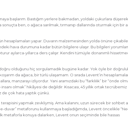
maya başlarım. Bastığım yerlere bakmadan, yoldaki çukurlara düşerek
sonuçta ben, o ağaca sarılmak, tırmanıp dallarında oturmak için bir a
ütün hesaplamaları yapar. Duvarın malzemesinden yolda önüne çıkabil
mdeki hava durumuna kadar bütün bilgilere ulaşır. Bu bilgileri yoruml
turur aylarca-yıllarca ders çalışır. Kendini tümüyle donanımlı hissetmed
a doğru olduğunu hiç sorgulamadık bugüne kadar. Yok öyle bir doğrulu
koşarım da ağaca, bir türlü ulaşamam. O sırada Levent’in hesaplamala
lara, manzarayı izliyordur. Yani aramızdaki bu “farklılık” bir “önde ol
nsanı olmak” hikâyesi de değildir. Kısacası, 45 yıllık ortak tecrübemiz
miz de çok hata yaptık çünkü.
terapisini yapmak zevkliymiş. Ama kalanını, uzun sürecek bir sohbet
hçe-duvar” metaforunu kullanmaya başladığımda, Levent öncelikle “N
lk metaforla konuya dalarken, Levent onun seçiminde bile hassas