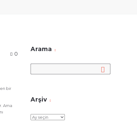
Arama
0
en bir
Arşiv
r. Ama
nı
Arşiv