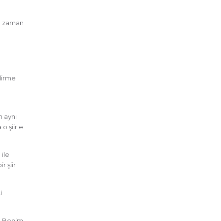
“O zaman
dirme
n aynı
o şiirle
 ile
r şiir
i
n. Benim