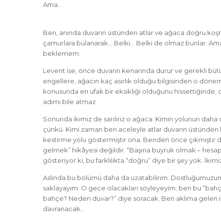
Ama…
Ben, anında duvarın üstünden atlar ve ağaca doğru koş
çamurlara bulanarak… Belki… Belki de olmaz bunlar. Ama 
beklemem.
Levent ise, önce duvarın kenarında durur ve gerekli b
engellere, ağacın kaç asırlık olduğu bilgisinden o döne
konusunda en ufak bir eksikliği olduğunu hissettiğinde, o
adımı bile atmaz.
Sonunda ikimiz de sarılırız o ağaca. Kimin yolunun dah
çünkü. Kimi zaman ben aceleyle atlar duvarın üstünden 
kestirme yolu göstermiştir ona. Benden önce çıkmıştır dal
gelmek” hikâyesi değildir. “Başına buyruk olmak – hesap i
gösteriyor ki, bu farklılıkta “doğru” diye bir şey yok. İki
Aslında bu bölümü daha da uzatabilirim. Dostluğumuzun 
saklayayım. O gece olacakları söyleyeyim; ben bu “ba
bahçe? Neden duvar?” diye soracak. Ben aklıma gelen i
davranacak…