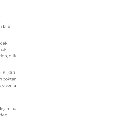
,
n bile
ecek
amak
en, o ilk
k ölçütü
rı çoktan
mak-sonra
 akşamına
eden