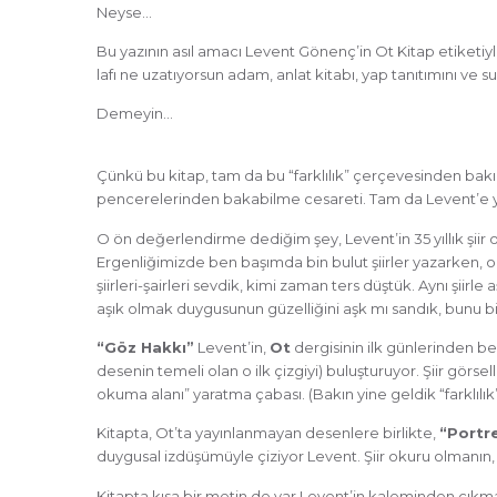
Neyse…
Bu yazının asıl amacı Levent Gönenç’in Ot Kitap etiketiyl
lafı ne uzatıyorsun adam, anlat kitabı, yap tanıtımını ve su
Demeyin…
Çünkü bu kitap, tam da bu “farklılık” çerçevesinden bak
pencerelerinden bakabilme cesareti. Tam da Levent’e y
O ön değerlendirme dediğim şey, Levent’in 35 yıllık şiir o
Ergenliğimizde ben başımda bin bulut şiirler yazarken, o
şiirleri-şairleri sevdik, kimi zaman ters düştük. Aynı şiirl
aşık olmak duygusunun güzelliğini aşk mı sandık, bunu b
“Göz Hakkı”
Levent’in,
Ot
dergisinin ilk günlerinden beri
desenin temeli olan o ilk çizgiyi) buluşturuyor. Şiir görsel
okuma alanı” yaratma çabası. (Bakın yine geldik “farklılı
Kitapta, Ot’ta yayınlanmayan desenlere birlikte,
“Portre
duygusal izdüşümüyle çiziyor Levent. Şiir okuru olmanın, 
Kitapta kısa bir metin de var Levent’in kaleminden çıkma