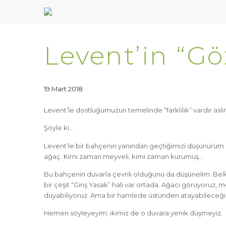
Levent’in “Gö
19 Mart 2018
Levent’le dostluğumuzun temelinde “farklılık” vardır aslı
Şöyle ki…
Levent’le bir bahçenin yanından geçtiğimizi düşünürüm 
ağaç. Kimi zaman meyveli, kimi zaman kurumuş…
Bu bahçenin duvarla çevrili olduğunu da düşünelim. Bel
bir çeşit “Giriş Yasak” hali var ortada. Ağacı görüyoruz, me
duyabiliyoruz. Ama bir hamlede üstünden atayabileceğimiz
Hemen söyleyeyim; ikimiz de o duvara yenik düşmeyiz.