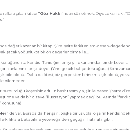
e raflara çıkan kitabı
“Göz Hakkı”
ndan söz etmek. Diyeceksiniz ki, 
s!”
ınca değer kazanan bir kitap. Şiire, şaire farklı anlam-desen-değerlen
akışacak yoğunlukta bir ön değerlendirme ile…
kurluğunun ta kendisi. Tanıdığım en iyi şiir okurlarından biridir Levent.
 şiirin anlamının peşindeydi. (Yine geldik bahçedeki ağaca) Kimi zama
e aşık bile olduk. Daha da ötesi, biz gerçekten birine mi aşık olduk, yoksa 
ile bilemeden.
 sürdürdüğü köşesinin adı. En basit tanımıyla, şiir ile deseni (hatta dize
leştirme ya da bir dizeye “illüstrasyon” yapmak değil bu. Aslında “farklı bi
k” konusuna)
ler”
de var. Burada da, her şairi, başka bir üslupla, o şairin kendisindek
farklılıklara bakabilme yeteneğinden geçtiğini hatırlatır gibi…
. Bu çalışmanın kaynaklarını, yapısını ve yolculuğunu anlatan bir meti