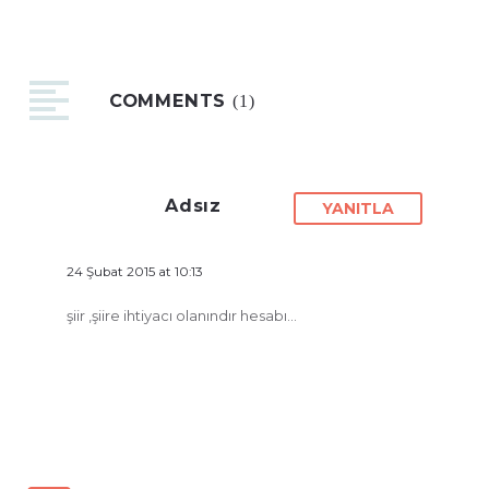
COMMENTS
(1)
Adsız
YANITLA
24 Şubat 2015 at 10:13
şiir ,şiire ihtiyacı olanındır hesabı…