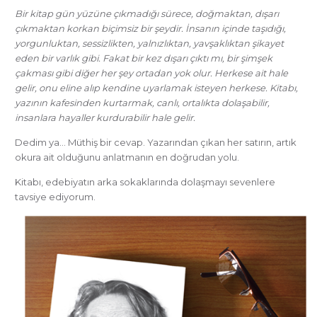
Bir kitap gün yüzüne çıkmadığı sürece, doğmaktan, dışarı
çıkmaktan korkan biçimsiz bir şeydir. İnsanın içinde taşıdığı,
yorgunluktan, sessizlikten, yalnızlıktan, yavşaklıktan şikayet
eden bir varlık gibi. Fakat bir kez dışarı çıktı mı, bir şimşek
çakması gibi diğer her şey ortadan yok olur. Herkese ait hale
gelir, onu eline alıp kendine uyarlamak isteyen herkese. Kitabı,
yazının kafesinden kurtarmak, canlı, ortalıkta dolaşabilir,
insanlara hayaller kurdurabilir hale gelir.
Dedim ya… Müthiş bir cevap. Yazarından çıkan her satırın, artık
okura ait olduğunu anlatmanın en doğrudan yolu.
Kitabı, edebiyatın arka sokaklarında dolaşmayı sevenlere
tavsiye ediyorum.